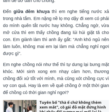
làm để đỡ đần cho chồng.
Đến
giữa đêm khuya
thì em nghe tiếng nước xả
trong nhà tắm. Em nặng nề lọ mọ dậy đi xem có phải
do mình quên tắt nước hay không. Chẳng ngờ, vừa
mở cửa thì em thấy chồng đang lúi húi giặt tã cho
con. Em giành làm thì anh ấy gắt: “Anh khó ngủ nên
làm luôn, không mai em lại làm mà chẳng nghỉ ngơi
được gì”.
Em nghe chồng nói như thế thì tự dưng lại bưng mặt
khóc. Mới sinh xong em nhạy cảm hơn, thương
chồng đối xử tốt với mình, mà cũng xót chồng cực vì
vợ con quá. Hay là em về quê chồng ở một thời gian
để chồng có thời gian nghỉ ngơi?
Tuyên bố "thà ế chứ không thèm
xem mắt", cô gái đỏ mặt đứng hình
khi thấy đối tượng mai mối lại là