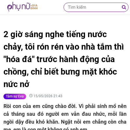
2 giờ sáng nghe tiếng nước
chảy, tôi rón rén vào nhà tắm thì
"hóa đá" trước hành động của
chồng, chỉ biết bưng mặt khóc
nức nở
15/05/2026 21:43
Tâm sự Eva
Rồi con của em cũng chào đời. Vì phải sinh mổ nên
cả tháng sau đó người em vẫn đau nhức, mỗi lần
ngồi dậy đều khó khăn. Ngặt nỗi em chẳng còn cha
mẹ, em là con một không có anh em.