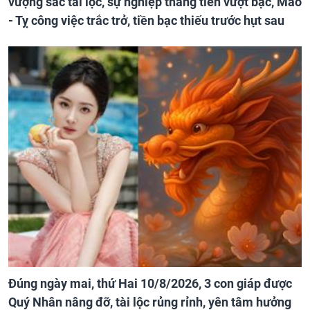
vượng sắc tài lộc, sự nghiệp thăng tiến vượt bậc, Mão
- Tỵ công việc trắc trở, tiền bạc thiếu trước hụt sau
Đúng ngày mai, thứ Hai 10/8/2026, 3 con giáp được
Quý Nhân nâng đỡ, tài lộc rủng rỉnh, yên tâm hưởng