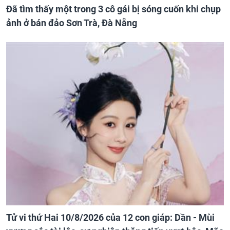
Đã tìm thấy một trong 3 cô gái bị sóng cuốn khi chụp
ảnh ở bán đảo Sơn Trà, Đà Nẵng
Tử vi thứ Hai 10/8/2026 của 12 con giáp: Dần - Mùi