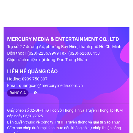
MERCURY MEDIA & ENTERTAINMENT CO., LTD
Trụ sở: 27 đường A4, phường Bảy Hiền, thành phố Hồ Chí Minh
Điện thoại: (028)-2236.9999 Fax: (028)-6268.0458
Chịu trách nhiệm nội dung: Đào Trọng Nhân
LIÊN HỆ QUẢNG CÁO
Hotline: 0909 750 307
Email:
quangcao@mercurymedia.com.vn
BẢNG GIÁ
Giấy phép số 02/GP-TTĐT do Sở Thông Tin và Truyền Thông Tp.HCM
cấp ngày 06/01/2025
Bản quyền thuộc về Công ty TNHH Truyền thông và giải trí Sao Thủy.
Cấm sao chép dưới mọi hình thức nếu không có sự chấp thuận bằng