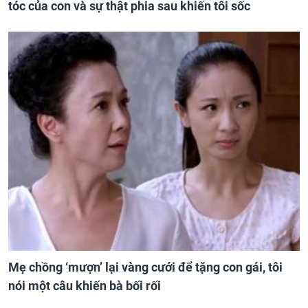
tóc của con và sự thật phia sau khiến tôi sốc
Mẹ chồng ‘mượn’ lại vàng cưới để tặng con gái, tôi
nói một câu khiến bà bối rối