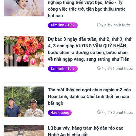
nghiệp thăng tiến vượt bậc, Mão - Tỵ
công việc trắc trở, tiền bạc thiếu trước
hụt sau
2 giờ 9 phút trước
Tâm linh - Tử vi
Dự báo 3 ngày đầu tuần, thứ 2, thứ 3, thứ
4, 3 con giáp VƯỢNG VẬN QUÝ NHÂN,
bước chân ra đường có tiền, bước chân
về nhà ngập vàng, sung sướng như Tiên
4 giờ 21 phút trước
Tâm linh - Tử vi
Tận mắt thấy cơ ngơi chục nghìn m2 của
Hoài Linh, danh ca Chế Linh thốt lên câu
bất ngờ
7 giờ 30 phút trước
Hậu trường
Lũ bủa vây, hàng trăm hộ dân rẻo cao
Nghệ An bị chia cắt