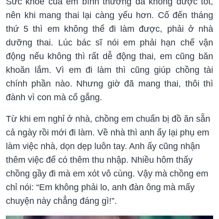
Sức khỏe của em bình thường đã không được tốt,
nên khi mang thai lại càng yếu hơn. Cố đến tháng
thứ 5 thì em không thể đi làm được, phải ở nhà
dưỡng thai. Lúc bác sĩ nói em phải hạn chế vận
động nếu không thì rất dễ động thai, em cũng băn
khoăn lắm. Vì em đi làm thì cũng giúp chồng tài
chính phần nào. Nhưng giờ đã mang thai, thôi thì
đành vì con mà cố gắng.
Từ khi em nghỉ ở nhà, chồng em chuẩn bị đồ ăn sẵn
cả ngày rồi mới đi làm. Về nhà thì anh ấy lại phụ em
làm việc nhà, dọn dẹp luôn tay. Anh ấy cũng nhận
thêm việc để có thêm thu nhập. Nhiều hôm thấy
chồng gầy đi mà em xót vô cùng. Vậy mà chồng em
chỉ nói: “Em không phải lo, anh đàn ông mà mấy
chuyện này chẳng đáng gì!”.