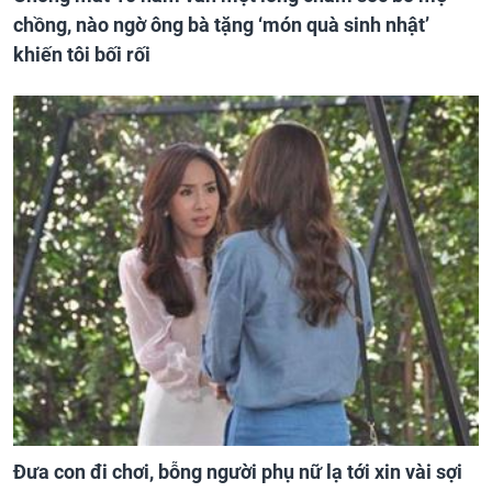
chồng, nào ngờ ông bà tặng ‘món quà sinh nhật’
khiến tôi bối rối
Đưa con đi chơi, bỗng người phụ nữ lạ tới xin vài sợi