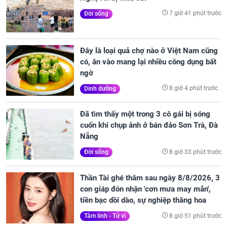
7 giờ 41 phút trước
Đời sống
Đây là loại quả chợ nào ở Việt Nam cũng
có, ăn vào mang lại nhiều công dụng bất
ngờ
8 giờ 4 phút trước
Dinh dưỡng
Đã tìm thấy một trong 3 cô gái bị sóng
cuốn khi chụp ảnh ở bán đảo Sơn Trà, Đà
Nẵng
8 giờ 33 phút trước
Đời sống
Thần Tài ghé thăm sau ngày 8/8/2026, 3
con giáp đón nhận 'cơn mưa may mắn',
tiền bạc dồi dào, sự nghiệp thăng hoa
8 giờ 51 phút trước
Tâm linh - Tử vi