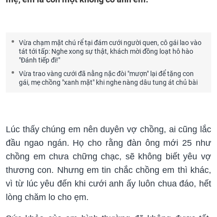
Vừa chạm mặt chú rể tại đám cưới người quen, cô gái lao vào
tát tới tấp: Nghe xong sự thật, khách mời đồng loạt hô hào
"Đánh tiếp đi!"
Vừa trao vàng cưới đã nằng nặc đòi "mượn" lại để tặng con
gái, mẹ chồng "xanh mặt" khi nghe nàng dâu tung át chủ bài
Lúc thấy chúng em nên duyên vợ chồng, ai cũng lắc
đầu ngao ngán. Họ cho rằng đàn ông mới 25 như
chồng em chưa chững chạc, sẽ không biết yêu vợ
thương con. Nhưng em tin chắc chồng em thì khác,
vì từ lúc yêu đến khi cưới anh ấy luôn chua đáo, hết
lòng chăm lo cho ẹm.