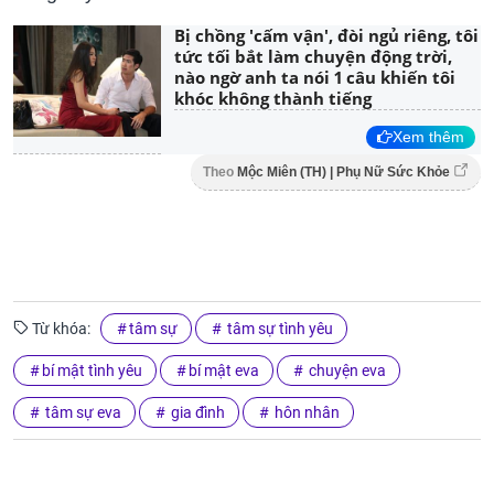
Bị chồng 'cấm vận', đòi ngủ riêng, tôi
tức tối bắt làm chuyện động trời,
nào ngờ anh ta nói 1 câu khiến tôi
khóc không thành tiếng
Xem thêm
Theo
Mộc Miên (TH) | Phụ Nữ Sức Khỏe
Từ khóa:
tâm sự
tâm sự tình yêu
bí mật tình yêu
bí mật eva
chuyện eva
tâm sự eva
gia đình
hôn nhân