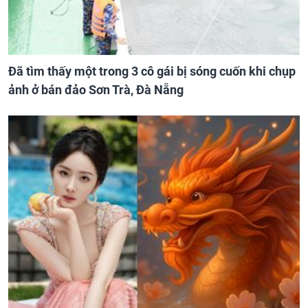
Đã tìm thấy một trong 3 cô gái bị sóng cuốn khi chụp
ảnh ở bán đảo Sơn Trà, Đà Nẵng