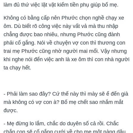
làm đủ thứ việc lặt vặt kiếm tiền phụ giúp bố mẹ.
Không có bằng cấp nên Phước chọn nghề chạy xe
ôm. Dù biết rõ công việc này vất vả mà thu nhập
chẳng được bao nhiêu, nhưng Phước cũng đành
phải cố gắng. Nói về chuyện vợ con thì thương con
trai mẹ Phước cũng nhờ người mai mối. Vậy nhưng
khi nghe nói đến việc anh là xe ôm thì con nhà người
ta chạy hết.
- Phải làm sao đây? Cứ thế này thì mày sẽ ế đến già
mà không có vợ con à? Bố mẹ chết sao nhắm mắt
được.
- Mẹ đừng lo lắm, chắc do duyên số cả rồi. Chắc
chắn con sẽ cố gắng cưới về cho mẹ một nàng dâu