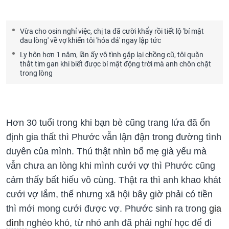
Vừa cho osin nghỉ việc, chị ta đã cười khẩy rồi tiết lộ 'bí mật
đau lòng' về vợ khiến tôi 'hóa đá' ngay lập tức
Ly hôn hơn 1 năm, lần ấy vô tình gặp lại chồng cũ, tôi quặn
thắt tim gan khi biết được bí mật động trời mà anh chôn chặt
trong lòng
Hơn 30 tuổi trong khi bạn bè cũng trang lứa đã ổn
định gia thất thì Phước vẫn lận đận trong đường tình
duyên của mình. Thú thật nhìn bố mẹ già yếu mà
vẫn chưa an lòng khi mình cưới vợ thì Phước cũng
cảm thấy bất hiếu vô cùng. Thật ra thì anh khao khát
cưới vợ lắm, thế nhưng xã hội bây giờ phải có tiền
thì mới mong cưới được vợ. Phước sinh ra trong
gia
đình
nghèo khó, từ nhỏ anh đã phải nghỉ học để đi