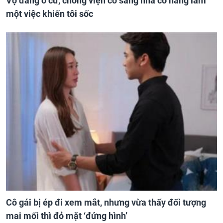
Vợ đang ở cữ, chồng viện cớ sang nhà cô hàng làm
một việc khiến tôi sốc
Cô gái bị ép đi xem mắt, nhưng vừa thấy đối tượng
mai mối thì đỏ mặt ‘đứng hình’