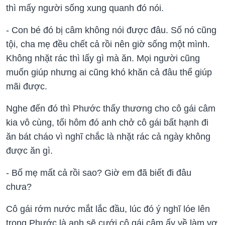
thì mấy người sống xung quanh đó nói.
- Con bé đó bị câm không nói được đâu. Số nó cũng
tội, cha mẹ đều chết cả rồi nên giờ sống một mình.
Không nhặt rác thì lấy gì mà ăn. Mọi người cũng
muốn giúp nhưng ai cũng khó khăn cả đâu thể giúp
mãi được.
Nghe đến đó thì Phước thấy thương cho cô gái câm
kia vô cùng, tối hôm đó anh chở cô gái bất hạnh đi
ăn bát cháo vì nghĩ chắc là nhặt rác cả ngày không
được ăn gì.
- Bố mẹ mất cả rồi sao? Giờ em đã biết đi đâu
chưa?
Cô gái rớm nước mắt lắc đầu, lúc đó ý nghĩ lóe lên
trong Phước là anh sẽ cưới cô gái câm ấy về làm vợ