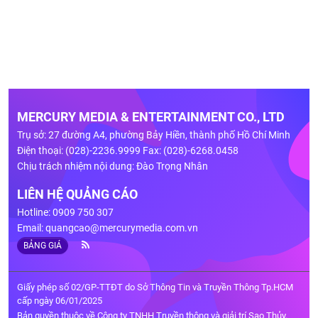
MERCURY MEDIA & ENTERTAINMENT CO., LTD
Trụ sở: 27 đường A4, phường Bảy Hiền, thành phố Hồ Chí Minh
Điện thoại: (028)-2236.9999 Fax: (028)-6268.0458
Chịu trách nhiệm nội dung: Đào Trọng Nhân
LIÊN HỆ QUẢNG CÁO
Hotline: 0909 750 307
Email:
quangcao@mercurymedia.com.vn
BẢNG GIÁ
Giấy phép số 02/GP-TTĐT do Sở Thông Tin và Truyền Thông Tp.HCM
cấp ngày 06/01/2025
Bản quyền thuộc về Công ty TNHH Truyền thông và giải trí Sao Thủy.