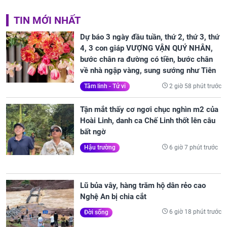
TIN MỚI NHẤT
Dự báo 3 ngày đầu tuần, thứ 2, thứ 3, thứ
4, 3 con giáp VƯỢNG VẬN QUÝ NHÂN,
bước chân ra đường có tiền, bước chân
về nhà ngập vàng, sung sướng như Tiên
2 giờ 58 phút trước
Tâm linh - Tử vi
Tận mắt thấy cơ ngơi chục nghìn m2 của
Hoài Linh, danh ca Chế Linh thốt lên câu
bất ngờ
6 giờ 7 phút trước
Hậu trường
Lũ bủa vây, hàng trăm hộ dân rẻo cao
Nghệ An bị chia cắt
6 giờ 18 phút trước
Đời sống