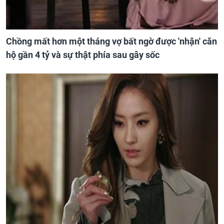
Chồng mất hơn một tháng vợ bất ngờ được 'nhận' căn
hộ gần 4 tỷ và sự thật phía sau gây sốc