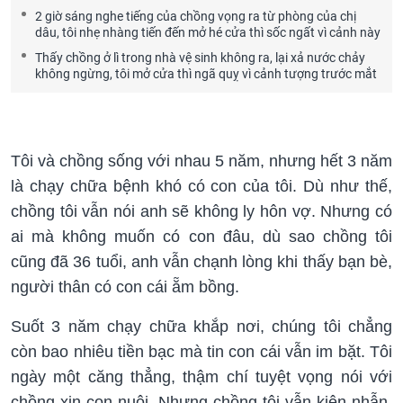
2 giờ sáng nghe tiếng của chồng vọng ra từ phòng của chị
dâu, tôi nhẹ nhàng tiến đến mở hé cửa thì sốc ngất vì cảnh này
Thấy chồng ở lì trong nhà vệ sinh không ra, lại xả nước chảy
không ngừng, tôi mở cửa thì ngã quỵ vì cảnh tượng trước mắt
Tôi và chồng sống với nhau 5 năm, nhưng hết 3 năm
là chạy chữa bệnh khó có con của tôi. Dù như thế,
chồng tôi vẫn nói anh sẽ không ly hôn vợ. Nhưng có
ai mà không muốn có con đâu, dù sao chồng tôi
cũng đã 36 tuổi, anh vẫn chạnh lòng khi thấy bạn bè,
người thân có con cái ẵm bồng.
Suốt 3 năm chạy chữa khắp nơi, chúng tôi chẳng
còn bao nhiêu tiền bạc mà tin con cái vẫn im bặt. Tôi
ngày một căng thẳng, thậm chí tuyệt vọng nói với
chồng xin con nuôi. Nhưng chồng tôi vẫn kiên nhẫn,