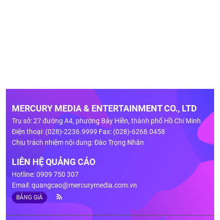
MERCURY MEDIA & ENTERTAINMENT CO., LTD
Trụ sở: 27 đường A4, phường Bảy Hiền, thành phố Hồ Chí Minh
Điện thoại: (028)-2236.9999 Fax: (028)-6268.0458
Chịu trách nhiệm nội dung: Đào Trọng Nhân
LIÊN HỆ QUẢNG CÁO
Hotline: 0909 750 307
Email:
quangcao@mercurymedia.com.vn
BẢNG GIÁ