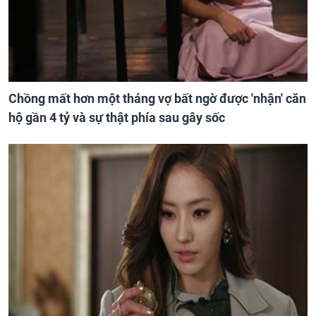
Chồng mất hơn một tháng vợ bất ngờ được 'nhận' căn
hộ gần 4 tỷ và sự thật phía sau gây sốc