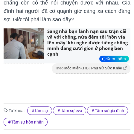
chẳng còn có thể nói chuyện được với nhau. Gia
đình hai người đã cô quạnh giờ càng xa cách đáng
sợ. Giờ tôi phải làm sao đây?
Sang nhà bạn lánh nạn sau trận cãi
vã với chồng, nửa đêm tôi 'hồn vía
lên mây' khi nghe được tiếng chồng
mình đang cười giòn ở phòng bên
cạnh
Xem thêm
Theo
Mộc Miên (TH) | Phụ Nữ Sức Khỏe
Từ khóa:
tâm sự
tâm sự eva
Tâm sự gia đình
Tâm sự hôn nhân