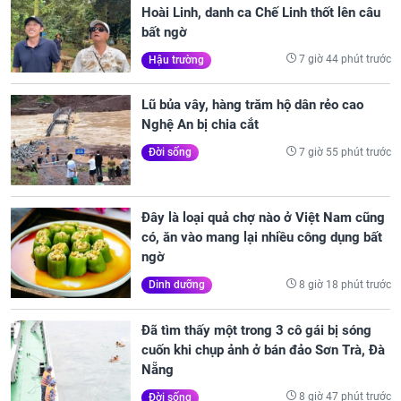
Hoài Linh, danh ca Chế Linh thốt lên câu
bất ngờ
7 giờ 44 phút trước
Hậu trường
Lũ bủa vây, hàng trăm hộ dân rẻo cao
Nghệ An bị chia cắt
7 giờ 55 phút trước
Đời sống
Đây là loại quả chợ nào ở Việt Nam cũng
có, ăn vào mang lại nhiều công dụng bất
ngờ
8 giờ 18 phút trước
Dinh dưỡng
Đã tìm thấy một trong 3 cô gái bị sóng
cuốn khi chụp ảnh ở bán đảo Sơn Trà, Đà
Nẵng
8 giờ 47 phút trước
Đời sống