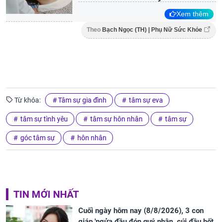
Xem thêm
Theo
Bạch Ngọc (TH) | Phụ Nữ Sức Khỏe
Từ khóa:
Tâm sự gia đình
tâm sự eva
tâm sự tình yêu
tâm sự hôn nhân
tâm sự
góc tâm sự
hôn nhân
TIN MỚI NHẤT
Cuối ngày hôm nay (8/8/2026), 3 con
giáp 'ngửa đầu đón quý nhân, cúi đầu hốt