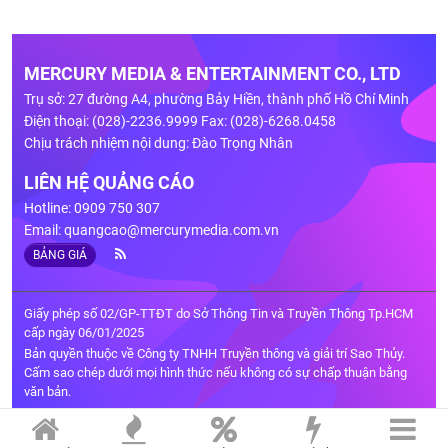
MERCURY MEDIA & ENTERTAINMENT CO., LTD
Trụ sở: 27 đường A4, phường Bảy Hiền, thành phố Hồ Chí Minh
Điện thoại: (028)-2236.9999 Fax: (028)-6268.0458
Chịu trách nhiệm nội dung: Đào Trọng Nhân
LIÊN HỆ QUẢNG CÁO
Hotline: 0909 750 307
Email:
quangcao@mercurymedia.com.vn
BẢNG GIÁ
Giấy phép số 02/GP-TTĐT do Sở Thông Tin và Truyền Thông Tp.HCM
cấp ngày 06/01/2025
Bản quyền thuộc về Công ty TNHH Truyền thông và giải trí Sao Thủy.
Cấm sao chép dưới mọi hình thức nếu không có sự chấp thuận bằng
văn bản.