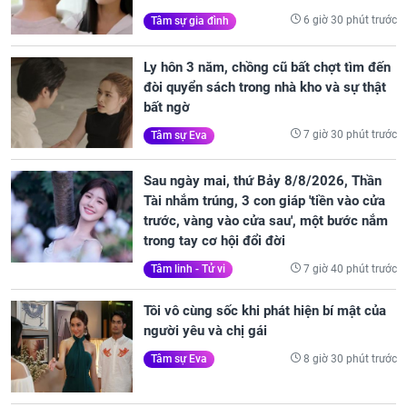
6 giờ 30 phút trước
Tâm sự gia đình
Ly hôn 3 năm, chồng cũ bất chợt tìm đến
đòi quyển sách trong nhà kho và sự thật
bất ngờ
7 giờ 30 phút trước
Tâm sự Eva
Sau ngày mai, thứ Bảy 8/8/2026, Thần
Tài nhắm trúng, 3 con giáp 'tiền vào cửa
trước, vàng vào cửa sau', một bước nắm
trong tay cơ hội đổi đời
7 giờ 40 phút trước
Tâm linh - Tử vi
Tôi vô cùng sốc khi phát hiện bí mật của
người yêu và chị gái
8 giờ 30 phút trước
Tâm sự Eva