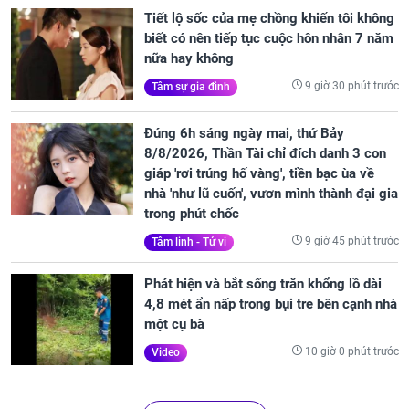
Tiết lộ sốc của mẹ chồng khiến tôi không
biết có nên tiếp tục cuộc hôn nhân 7 năm
nữa hay không
9 giờ 30 phút trước
Tâm sự gia đình
Đúng 6h sáng ngày mai, thứ Bảy
8/8/2026, Thần Tài chỉ đích danh 3 con
giáp 'rơi trúng hố vàng', tiền bạc ùa về
nhà 'như lũ cuốn', vươn mình thành đại gia
trong phút chốc
9 giờ 45 phút trước
Tâm linh - Tử vi
Phát hiện và bắt sống trăn khổng lồ dài
4,8 mét ẩn nấp trong bụi tre bên cạnh nhà
một cụ bà
10 giờ 0 phút trước
Video