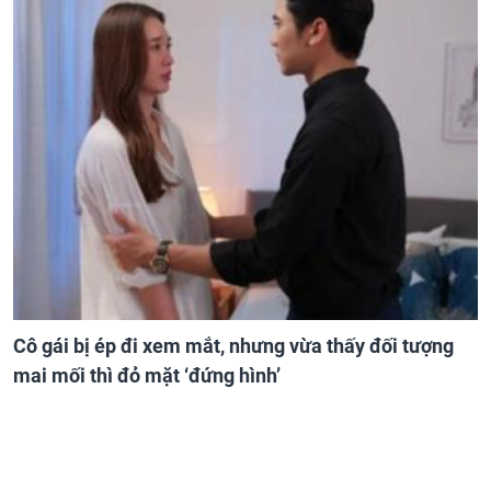
Cô gái bị ép đi xem mắt, nhưng vừa thấy đối tượng
mai mối thì đỏ mặt ‘đứng hình’