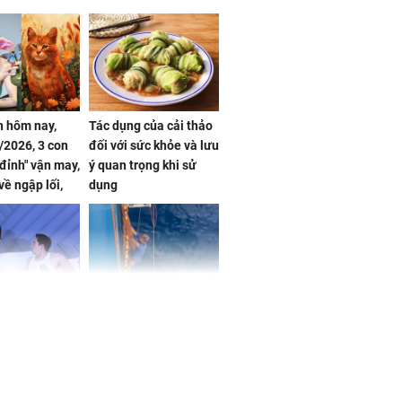
 hôm nay,
Tác dụng của cải thảo
/2026, 3 con
đối với sức khỏe và lưu
 đỉnh" vận may,
ý quan trọng khi sử
về ngập lối,
dụng
ấm no, tình
n mãn
n vợ giấu
Ngư dân mất tích đã
ừng có chồng,
được tìm thấy còn
ly hôn nhưng
sống sau 26 ngày lênh
khi nghe mẹ
đênh trên biển Thái
g câu này
Bình Dương