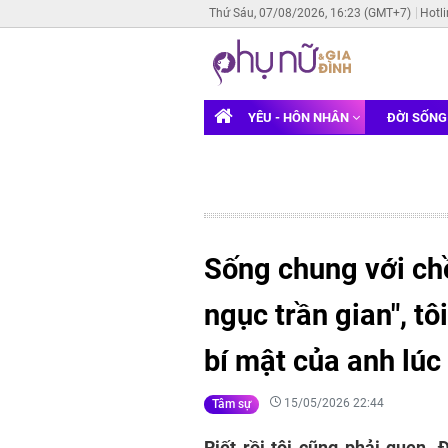
Thứ Sáu, 07/08/2026, 16:23 (GMT+7)
Hotl
YÊU - HÔN NHÂN
ĐỜI SỐN
Sống chung với ch
ngục trần gian", t
bí mật của anh lú
15/05/2026 22:44
Tâm sự
Riết rồi tôi cũng phải quen. 