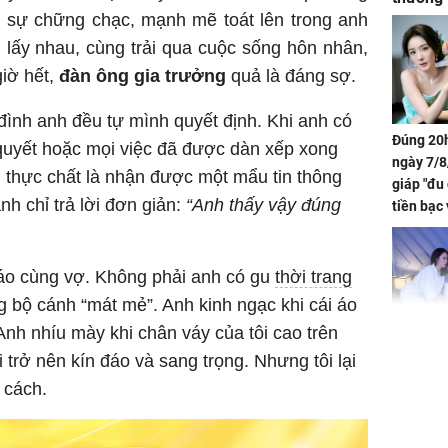
, sự chững chạc, mạnh mẽ toát lên trong anh
hi lấy nhau, cùng trải qua cuộc sống hôn nhân,
giờ hết,
đàn ông gia trưởng
quả là đáng sợ.
 đình anh đều tự mình quyết định. Khi anh có
Đúng 20h
đã quyết hoặc mọi việc đã được dàn xếp xong
ngày 7/8
ối, thực chất là nhận được một mẩu tin thông
giáp "đu
anh chỉ trả lời đơn giản:
“Anh thấy vậy đúng
tiền bạc 
đón lộc 
tiền viê
o cùng vợ. Không phải anh có gu
thời trang
 bộ cánh “mát mẻ”. Anh kinh ngạc khi cái áo
Anh nhíu mày khi chân váy của tôi cao trên
Phát hiệ
 trở nên kín đáo và sang trọng. Nhưng tôi lại
chuyện t
 cách.
tôi đòi 
sững sờ 
tôi buôn