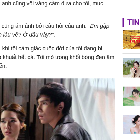
eo anh cũng vội vàng cầm đưa cho tôi, mục
TIN
iờ cũng ám ảnh bởi câu hỏi của anh:
"Em gặp
o lâu về? Ở đâu vậy?".
i khi tôi cảm giác cuộc đời của tôi đang bị
 khuất hết cả. Tôi mò trong khối bóng đen âm
ến.