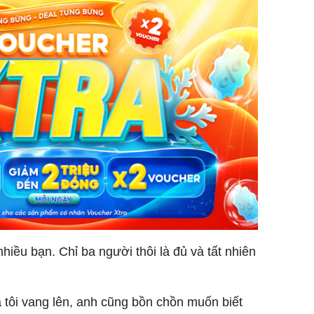
Lý Liên K
sau tin đ
cởi áo c
khỏe
hiều bạn. Chỉ ba người thôi là đủ và tất nhiên
ủa tôi vang lên, anh cũng bồn chồn muốn biết