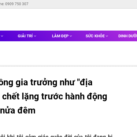
ine: 0909 750 307
G
GIẢI TRÍ
LÀM ĐẸP
SỨC KHỎE
DINH DƯ
ồng gia trưởng như "địa
ôi chết lặng trước hành động
c nửa đêm
Đôi khi tôi cảm giác cuộc đời của tôi đang bị