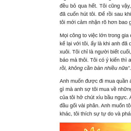
đều bỏ qua hết. Tôi cũng vậy
đã cuốn hút tôi. Để rồi sau k
tôi mới cảm nhận rõ hơn bao 
Mọi công to việc lớn trong gia
kể lại với tôi, ấy là khi anh 
xuôi. Tôi chỉ là người biết cu
báo mà thôi. Tôi có ý kiến thì 
rồi, không cần bàn nhiều nữa”
.
Anh muốn được đi mua quần á
gì mà anh sợ tôi mua về những
của tôi hở chút xíu bầu ngực. 
đầu gối vài phân. Anh muốn tôi
khác, tôi thích sự tự do và phá