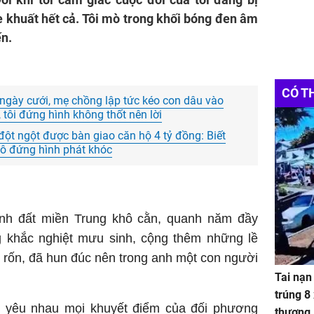
 khuất hết cả. Tôi mò trong khối bóng đen âm
ến.
CÓ T
 ngày cưới, mẹ chồng lập tức kéo con dâu vào
 tôi đứng hình không thốt nên lời
ột ngột được bàn giao căn hộ 4 tỷ đồng: Biết
 cô đứng hình phát khóc
ảnh đất miền Trung khô cằn, quanh năm đầy
g khắc nghiệt mưu sinh, cộng thêm những lề
t rốn, đã hun đúc nên trong anh một con người
Tai nạn
trúng 8
i yêu nhau mọi khuyết điểm của đối phương
thương