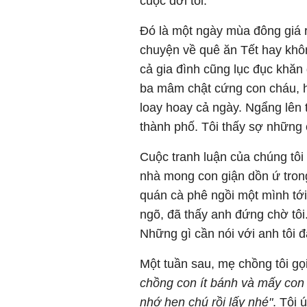
cuộc đời tôi.
Đó là một ngày mùa đông giá ré
chuyện về quê ăn Tết hay khô
cả gia đình cũng lục đục khăn
ba mâm chật cứng con cháu, h
loay hoay cả ngày. Ngẩng lên th
thành phố. Tôi thấy sợ những 
Cuộc tranh luận của chúng tôi 
nhà mong con giận dồn ứ trong 
quán cà phê ngồi một mình tớ
ngõ, đã thấy anh đứng chờ tôi.
Những gì cần nói với anh tôi đã
Một tuần sau, mẹ chồng tôi gọi
chồng con ít bánh và mấy con
nhớ hẹn chú rồi lấy nhé"
. Tôi 