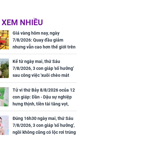
 XEM NHIỀU
Giá vàng hôm nay, ngày
7/8/2026: Quay đầu giảm
nhưng vẫn cao hơn thế giới trên
7 triệu đồng
Kể từ ngày mai, thứ Sáu
7/8/2026, 3 con giáp 'số hưởng'
sau công việc 'xuôi chèo mát
mái', tiền tài 'thu về như nước',
tình duyên viên mãn
Tử vi thứ Bảy 8/8/2026 ocủa 12
con giáp: Dần - Dậu sự nghiệp
hưng thịnh, tiền tài tăng vọt,
Mão - Thân công việc bất trắc,
tiền mất tật mang
Đúng 16h30 ngày mai, thứ Sáu
7/8/2026, 3 con giáp 'số hưởng',
ngồi không cũng có lộc rơi trúng
đầu, vừa tránh được họa vừa có