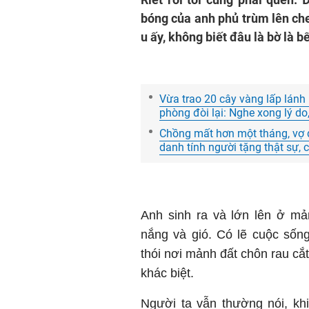
bóng của anh phủ trùm lên che
u ấy, không biết đâu là bờ là b
Vừa trao 20 cây vàng lấp lánh
phòng đòi lại: Nghe xong lý do,
Chồng mất hơn một tháng, vợ đ
danh tính người tặng thật sự,
Anh sinh ra và lớn lên ở m
nắng và gió. Có lẽ cuộc sốn
thói nơi mảnh đất chôn rau cắ
khác biệt.
Người ta vẫn thường nói, kh