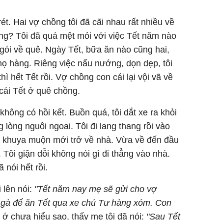
t. Hai vợ chồng tôi đã cãi nhau rất nhiều về
ng? Tôi đã quá mệt mỏi với việc Tết năm nào
 gói về quê. Ngày Tết, bữa ăn nào cũng hai,
ọ hàng. Riêng việc nấu nướng, dọn dẹp, tôi
ì hết Tết rồi. Vợ chồng con cái lại vội vã về
cái Tết ở quê chồng.
không có hồi kết. Buồn quá, tôi dắt xe ra khỏi
lòng nguôi ngoai. Tôi đi lang thang rồi vào
i khuya muộn mới trở về nhà. Vừa về đến đầu
 Tôi giận dỗi không nói gì đi thẳng vào nhà.
 nói hết rồi.
 lên nói:
"Tết năm nay mẹ sẽ gửi cho vợ
 gà để ăn Tết qua xe chú Tư hàng xóm. Con
ú ớ chưa hiểu sao, thấy mẹ tôi đã nói:
"Sau Tết