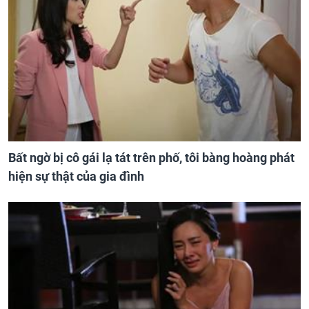
Bất ngờ bị cô gái lạ tát trên phố, tôi bàng hoàng phát
hiện sự thật của gia đình