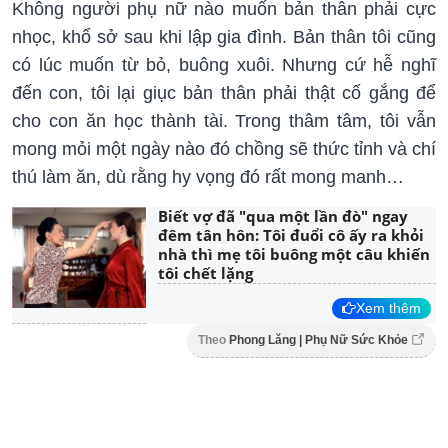
Không người phụ nữ nào muốn bản thân phải cực
nhọc, khổ sở sau khi lập gia đình. Bản thân tôi cũng
có lúc muốn từ bỏ, buông xuôi. Nhưng cứ hễ nghĩ
đến con, tôi lại giục bản thân phải thật cố gắng để
cho con ăn học thành tài. Trong thâm tâm, tôi vẫn
mong mỏi một ngày nào đó chồng sẽ thức tỉnh và chí
thú làm ăn, dù rằng hy vọng đó rất mong manh…
Biết vợ đã "qua một lần đò" ngay
đêm tân hôn: Tôi đuổi cô ấy ra khỏi
nhà thì mẹ tôi buông một câu khiến
tôi chết lặng
Xem thêm
Theo
Phong Lăng | Phụ Nữ Sức Khỏe