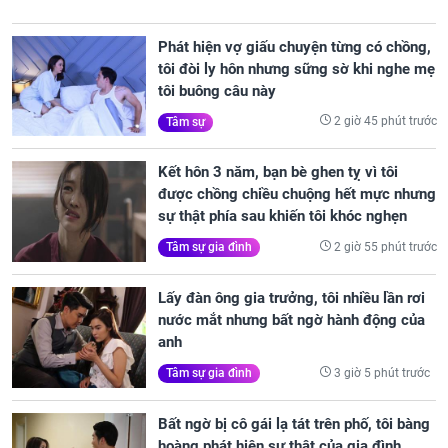
Phát hiện vợ giấu chuyện từng có chồng,
tôi đòi ly hôn nhưng sững sờ khi nghe mẹ
tôi buông câu này
2 giờ 45 phút trước
Tâm sự
Kết hôn 3 năm, bạn bè ghen tỵ vì tôi
được chồng chiều chuộng hết mực nhưng
sự thật phía sau khiến tôi khóc nghẹn
2 giờ 55 phút trước
Tâm sự gia đình
Lấy đàn ông gia trưởng, tôi nhiều lần rơi
nước mắt nhưng bất ngờ hành động của
anh
3 giờ 5 phút trước
Tâm sự gia đình
Bất ngờ bị cô gái lạ tát trên phố, tôi bàng
hoàng phát hiện sự thật của gia đình