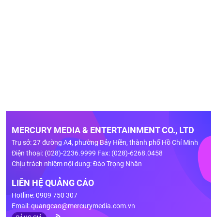
MERCURY MEDIA & ENTERTAINMENT CO., LTD
Trụ sở: 27 đường A4, phường Bảy Hiền, thành phố Hồ Chí Minh
Điện thoại: (028)-2236.9999 Fax: (028)-6268.0458
Chịu trách nhiệm nội dung: Đào Trọng Nhân
LIÊN HỆ QUẢNG CÁO
Hotline: 0909 750 307
Email:
quangcao@mercurymedia.com.vn