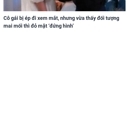
Cô gái bị ép đi xem mắt, nhưng vừa thấy đối tượng
mai mối thì đỏ mặt ‘đứng hình’