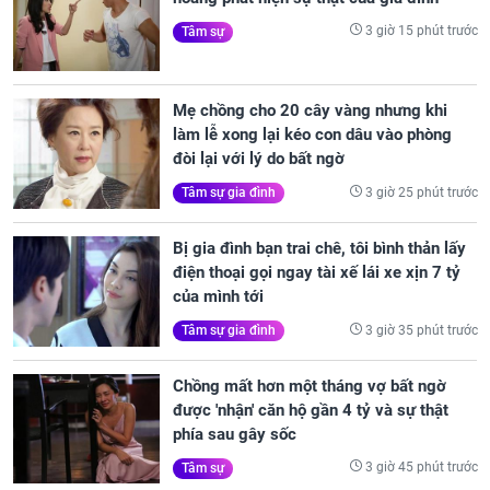
3 giờ 15 phút trước
Tâm sự
Mẹ chồng cho 20 cây vàng nhưng khi
làm lễ xong lại kéo con dâu vào phòng
đòi lại với lý do bất ngờ
3 giờ 25 phút trước
Tâm sự gia đình
Bị gia đình bạn trai chê, tôi bình thản lấy
điện thoại gọi ngay tài xế lái xe xịn 7 tỷ
của mình tới
3 giờ 35 phút trước
Tâm sự gia đình
Chồng mất hơn một tháng vợ bất ngờ
được 'nhận' căn hộ gần 4 tỷ và sự thật
phía sau gây sốc
3 giờ 45 phút trước
Tâm sự