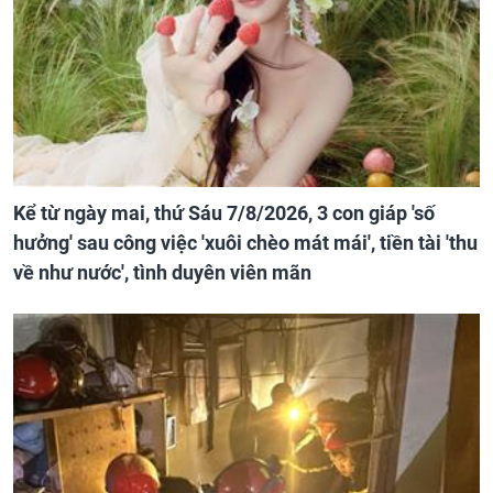
Kể từ ngày mai, thứ Sáu 7/8/2026, 3 con giáp 'số
hưởng' sau công việc 'xuôi chèo mát mái', tiền tài 'thu
về như nước', tình duyên viên mãn