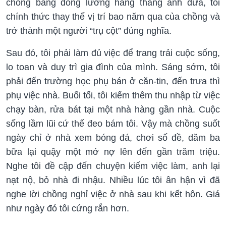
chồng bằng đồng lương hàng tháng anh đưa, tôi
chính thức thay thế vị trí bao năm qua của chồng và
trở thành một người “trụ cột” đúng nghĩa.
Sau đó, tôi phải làm đủ việc để trang trải cuộc sống,
lo toan và duy trì gia đình của mình. Sáng sớm, tôi
phải đến trường học phụ bán ở căn-tin, đến trưa thì
phụ việc nhà. Buổi tối, tôi kiếm thêm thu nhập từ việc
chạy bàn, rửa bát tại một nhà hàng gần nhà. Cuộc
sống lầm lũi cứ thế đeo bám tôi. Vậy mà chồng suốt
ngày chỉ ở nhà xem bóng đá, chơi số đề, dăm ba
bữa lại quậy một mớ nợ lên đến gần trăm triệu.
Nghe tôi đề cập đến chuyện kiếm việc làm, anh lại
nạt nộ, bỏ nhà đi nhậu. Nhiều lúc tôi ân hận vì đã
nghe lời chồng nghỉ việc ở nhà sau khi kết hôn. Giá
như ngày đó tôi cứng rắn hơn.