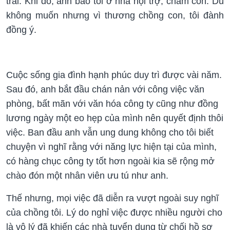
trai. Khi đó, anh bảo tôi ở nhà nội trợ, chăm con. Dù
không muốn nhưng vì thương chồng con, tôi đành
đồng ý.
Cuộc sống gia đình hạnh phúc duy trì được vài năm.
Sau đó, anh bắt đầu chán nản với công việc văn
phòng, bất mãn với văn hóa công ty cũng như đồng
lương ngày một eo hẹp của mình nên quyết định thôi
việc. Ban đầu anh vẫn ung dung không cho tôi biết
chuyện vì nghĩ rằng với năng lực hiện tại của mình,
có hàng chục công ty tốt hơn ngoài kia sẽ rộng mở
chào đón một nhân viên ưu tú như anh.
Thế nhưng, mọi việc đã diễn ra vượt ngoài suy nghĩ
của chồng tôi. Lý do nghỉ việc được nhiều người cho
là vô lý đã khiến các nhà tuyển dụng từ chối hồ sơ