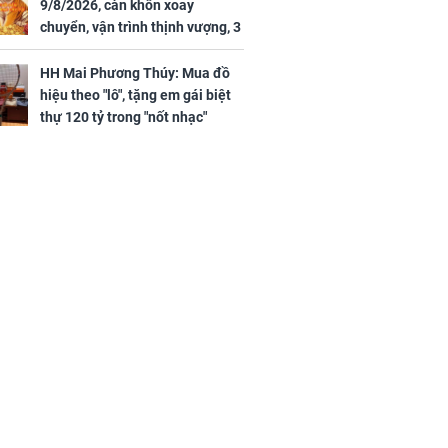
9/8/2026, càn khôn xoay
chuyển, vận trình thịnh vượng, 3
con giáp nhận phúc khí nhà trời,
tình tiền đỏ như son, vận may
HH Mai Phương Thúy: Mua đồ
hanh thông
hiệu theo "lô", tặng em gái biệt
thự 120 tỷ trong "nốt nhạc"