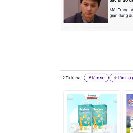
bác sĩ đỡ đẻ
Mặt Trung tá
giận đùng đù
Từ khóa:
tâm sự
tâm sự g