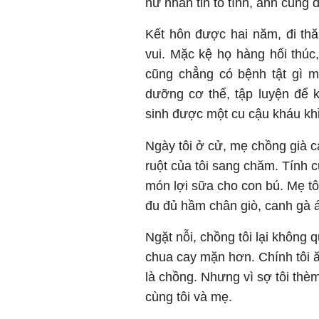
nữ nhắn tin tỏ tình, anh cũng 
Kết hôn được hai năm, đi th
vui. Mặc kệ họ hàng hối thúc,
cũng chẳng có bệnh tật gì mà
dưỡng cơ thể, tập luyện để k
sinh được một cu cậu kháu khỉ
Ngày tôi ở cử, mẹ chồng già c
ruột của tôi sang chăm. Tính 
món lợi sữa cho con bú. Mẹ tôi
đu đủ hầm chân giò, canh gà
Ngặt nỗi, chồng tôi lại không
chua cay mặn hơn. Chính tôi 
là chồng. Nhưng vì sợ tôi th
cùng tôi và mẹ.