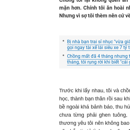
mặn hơn. Chính tôi ăn hoài 
Nhưng vì sợ tôi thèm nên cứ v
Bị nhà bạn trai sỉ nhục "vừa gi
gọi ngay tài xế lái siêu xe 7 tỷ 
Chồng mất đã 4 tháng nhưng t
tháng, tôi rụng rời khi biết "cá
Trước khi lấy nhau, tôi và ch
học, thành bạn thân rồi sau kh
bề ngoài khá bảnh báo, thu hú
chưa từng phải ghen tuông, ng
thương yêu tôi nên không bao 