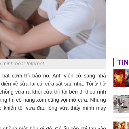
TIN
 minh họa: Internet
bát cơm thì bảo no. Anh viện cớ sang nhà
iện về sửa lại cái cửa sắt sau nhà. Tôi ừ hử
ồng vừa ra khỏi cửa thì tôi bèn đi theo rình
sang thì cô hàng xóm cũng vội mở cửa. Nhưng
ó khiến tôi vừa đau lòng vừa thấy mình may
 chồng một hộp gì đó. Cô ấy còn chỉ tay vào