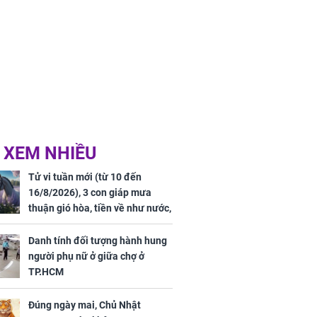
 XEM NHIỀU
Tử vi tuần mới (từ 10 đến
16/8/2026), 3 con giáp mưa
thuận gió hòa, tiền về như nước,
bạc vàng dư dả, Phú Quý Vinh
Hoa, vận trình khai sáng
Danh tính đối tượng hành hung
người phụ nữ ở giữa chợ ở
TP.HCM
Đúng ngày mai, Chủ Nhật