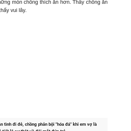
hững món chồng thích ăn hơn. Thấy chồng ăn
hấy vui lây.
n tình đi đẻ, chồng phản bội "hóa đá" khi em vợ là