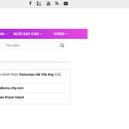
ỠNG
NUÔI DẠY CON
VIDEO
e chính thức
Vinhomes Hải Vân Bay
Chủ
/alluvia-city.com
es Royal Island