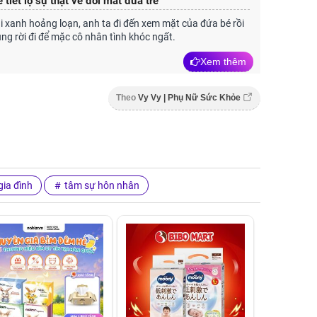
 tiết lộ sự thật về đôi mắt đứa trẻ
i xanh hoảng loạn, anh ta đi đến xem mặt của đứa bé rồi
ng rời đi để mặc cô nhân tình khóc ngất.
Xem thêm
Theo
Vy Vy | Phụ Nữ Sức Khỏe
ia đình
tâm sự hôn nhân