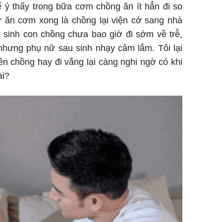
ể ý thấy trong bữa cơm chồng ăn ít hẳn đi so
Giá vàng
ứ ăn cơm xong là chồng lại viện cớ sang nhà
ngày 8/8
i sinh con chồng chưa bao giờ đi sớm về trễ,
vọt lên 1
đồng/lư
nhưng phụ nữ sau sinh nhạy cảm lắm. Tôi lại
n chồng hay đi vắng lại càng nghi ngờ có khi
ài?
Trong 4 
tháng 6 
giáp vượ
Lộc, Phú
đổi mện
Hoàng, ô
ngơi đồ 