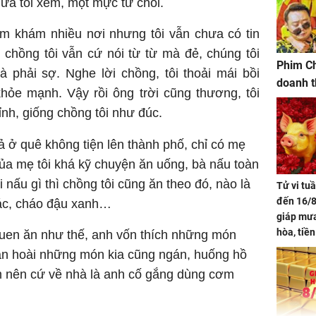
đưa tôi xem, một mực từ chối.
ăm khám nhiều nơi nhưng tôi vẫn chưa có tin
 chồng tôi vẫn cứ nói từ từ mà đẻ, chúng tôi
Phim Ch
 phải sợ. Nghe lời chồng, tôi thoải mái bồi
doanh t
hỏe mạnh. Vậy rồi ông trời cũng thương, tôi
nh, giống chồng tôi như đúc.
ả ở quê không tiện lên thành phố, chỉ có mẹ
của mẹ tôi khá kỹ chuyện ăn uống, bà nấu toàn
 nấu gì thì chồng tôi cũng ăn theo đó, nào là
Tử vi tu
đến 16/8
 ác, cháo đậu xanh…
giáp mưa
hòa, tiề
 quen ăn như thế, anh vốn thích những món
bạc vàng
ăn hoài những món kia cũng ngán, huống hồ
Quý Vinh
èm nên cứ về nhà là anh cố gắng dùng cơm
trình kh