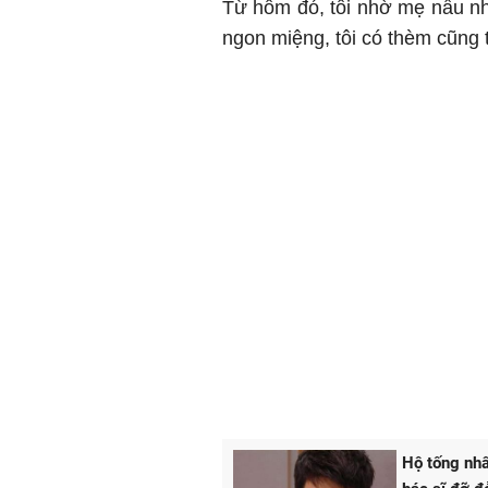
Từ hôm đó, tôi nhờ mẹ nấu n
ngon miệng, tôi có thèm cũng t
Hộ tống nhâ