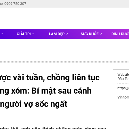
ne: 0909 750 307
G
GIẢI TRÍ
LÀM ĐẸP
SỨC KHỎE
DINH DƯ
ợc vài tuần, chồng liên tục
Websit
Đầu Tư
àng xóm: Bí mật sau cánh
https:/
Vinhom
 người vợ sốc ngất
 như thế, anh vốn thích những món chua cay