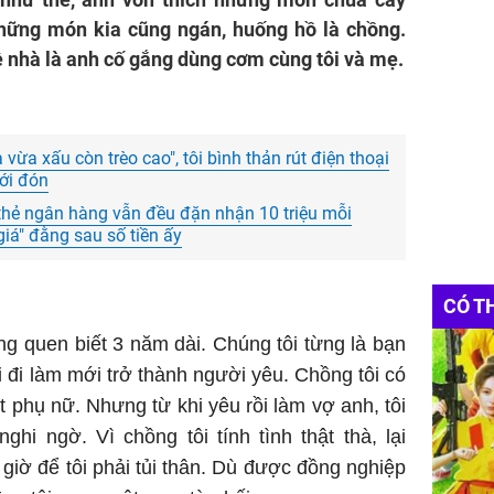
những món kia cũng ngán, huống hồ là chồng.
ề nhà là anh cố gắng dùng cơm cùng tôi và mẹ.
à vừa xấu còn trèo cao", tôi bình thản rút điện thoại
tới đón
hẻ ngân hàng vẫn đều đặn nhận 10 triệu mỗi
i giá" đằng sau số tiền ấy
CÓ T
ồng quen biết 3 năm dài. Chúng tôi từng là bạn
i đi làm mới trở thành người yêu. Chồng tôi có
t phụ nữ. Nhưng từ khi yêu rồi làm vợ anh, tôi
hi ngờ. Vì chồng tôi tính tình thật thà, lại
giờ để tôi phải tủi thân. Dù được đồng nghiệp