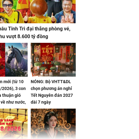
âu Tinh Trì đại thắng phòng vé,
hu vượt 8.600 tỷ đồng
ần mới (từ 10
NÓNG: Bộ VHTT&DL
/2026), 3 con
chọn phương án nghỉ
 thuận gió
Tết Nguyên đán 2027
n về như nước,
dài 7 ngày
 dư dả, Phú
 Hoa, vận
ai sáng