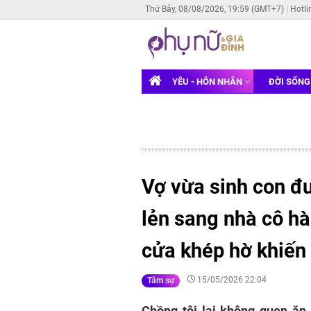
Thứ Bảy, 08/08/2026, 19:59 (GMT+7)
Hotli
YÊU - HÔN NHÂN
ĐỜI SỐN
Vợ vừa sinh con đư
lẻn sang nhà cô h
cửa khép hờ khiến
15/05/2026 22:04
Tâm sự
Chồng tôi lại không quen ăn