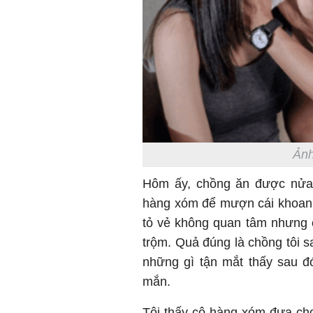
Ảnh
Hôm ấy, chồng ăn được nửa 
hàng xóm để mượn cái khoan đ
tỏ vẻ không quan tâm nhưng ch
trộm. Quả đúng là chồng tôi 
những gì tận mắt thấy sau đ
mắn.
Tôi thấy cô hàng xóm đưa cho