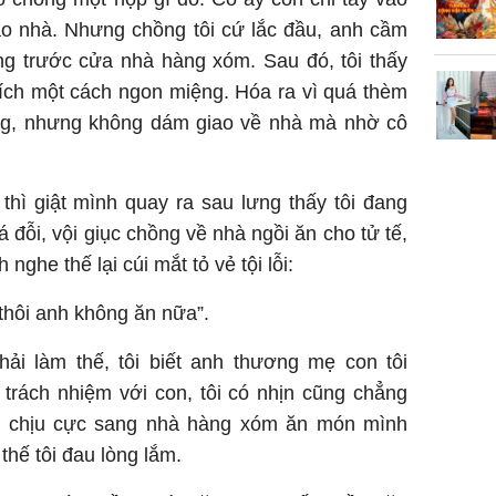
ào nhà. Nhưng chồng tôi cứ lắc đầu, anh cầm
ống trước cửa nhà hàng xóm. Sau đó, tôi thấy
ch một cách ngon miệng. Hóa ra vì quá thèm
àng, nhưng không dám giao về nhà mà nhờ cô
thì giật mình quay ra sau lưng thấy tôi đang
 đỗi, vội giục chồng về nhà ngồi ăn cho tử tế,
 nghe thế lại cúi mắt tỏ vẻ tội lỗi:
 thôi anh không ăn nữa”.
hải làm thế, tôi biết anh thương mẹ con tôi
 trách nhiệm với con, tôi có nhịn cũng chẳng
i chịu cực sang nhà hàng xóm ăn món mình
thế tôi đau lòng lắm.