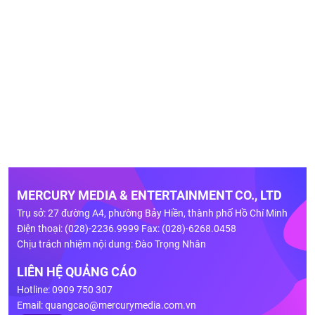
MERCURY MEDIA & ENTERTAINMENT CO., LTD
Trụ sở: 27 đường A4, phường Bảy Hiền, thành phố Hồ Chí Minh
Điện thoại: (028)-2236.9999 Fax: (028)-6268.0458
Chịu trách nhiệm nội dung: Đào Trọng Nhân
LIÊN HỆ QUẢNG CÁO
Hotline: 0909 750 307
Email:
quangcao@mercurymedia.com.vn