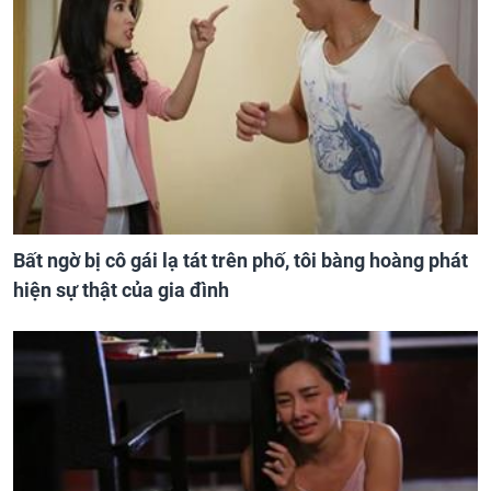
Bất ngờ bị cô gái lạ tát trên phố, tôi bàng hoàng phát
hiện sự thật của gia đình