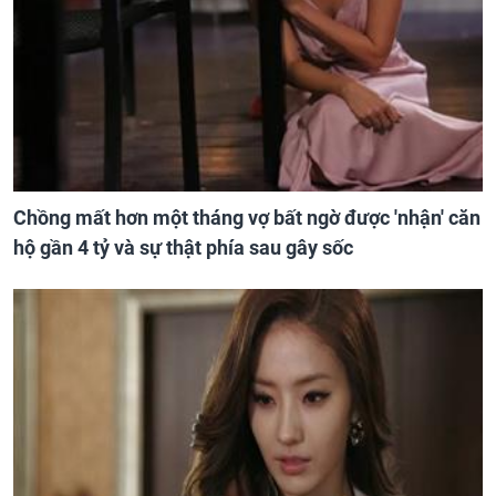
Chồng mất hơn một tháng vợ bất ngờ được 'nhận' căn
hộ gần 4 tỷ và sự thật phía sau gây sốc