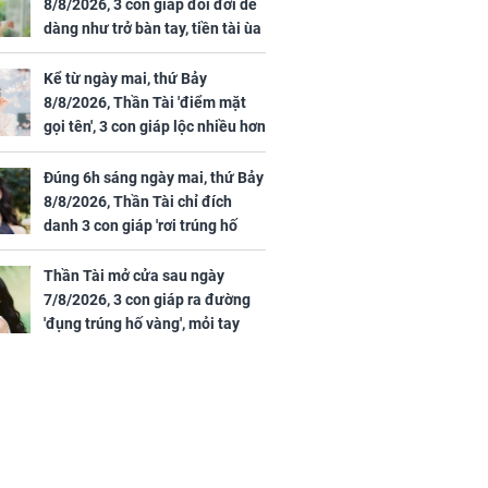
8/8/2026, 3 con giáp đổi đời dễ
dàng như trở bàn tay, tiền tài ùa
tới, ngồi không lộc cũng đến,
phú quý theo tới già
Kể từ ngày mai, thứ Bảy
8/8/2026, Thần Tài 'điểm mặt
gọi tên', 3 con giáp lộc nhiều hơn
sông, tài vận sáng như trăng
Rằm, chính thức hết khổ
Đúng 6h sáng ngày mai, thứ Bảy
8/8/2026, Thần Tài chỉ đích
danh 3 con giáp 'rơi trúng hố
vàng', tiền bạc ùa về nhà 'như lũ
cuốn', vươn mình thành đại gia
Thần Tài mở cửa sau ngày
trong phút chốc
7/8/2026, 3 con giáp ra đường
'đụng trúng hố vàng', mỏi tay
đếm tiền, giàu nứt đố đổ vách