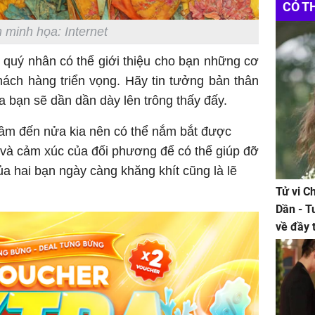
CÓ T
 minh họa: Internet
 quý nhân có thể giới thiệu cho bạn những cơ
ách hàng triển vọng. Hãy tin tưởng bản thân
của bạn sẽ dần dần dày lên trông thấy đấy.
tâm đến nửa kia nên có thể nắm bắt được
 và cảm xúc của đối phương để có thể giúp đỡ
của hai bạn ngày càng khăng khít cũng là lẽ
Tử vi C
Dần - T
về đầy 
tiền bạc