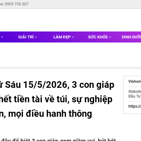
ne: 0909 750 307
G
GIẢI TRÍ
LÀM ĐẸP
SỨC KHỎE
DINH DƯ
ứ Sáu 15/5/2026, 3 con giáp
Vinhom
Websit
ết tiền tài về túi, sự nghiệp
Đầu Tư
https:/
, mọi điều hanh thông
đây để biết 3 con giáp gom niềm vui, hút hết