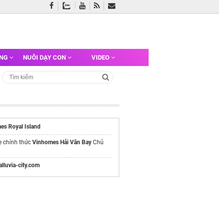
ỠNG
NUÔI DẠY CON
VIDEO
es Royal Island
e chính thức
Vinhomes Hải Vân Bay
Chủ
/alluvia-city.com