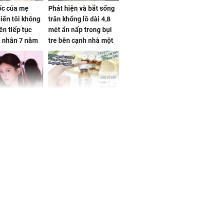
sốc của mẹ
Phát hiện và bắt sống
iến tôi không
trăn khổng lồ dài 4,8
ên tiếp tục
mét ẩn nấp trong bụi
n nhân 7 năm
tre bên cạnh nhà một
 không
cụ bà
 Tư muốn bứt
NÓNG: Bộ Y tế chưa
 vùng an toàn
cấp phép cho sản
phẩm làm đẹp từ tế
bào gốc người
uyên ăn loại
ai này, cơ thể
được 4 lợi ích