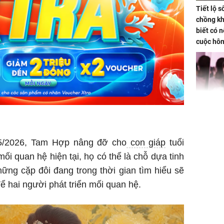
Tiết lộ 
chồng kh
biết có n
cuộc hô
nữa hay
Triệu Lộ
phá khỏi
5/2026, Tam Hợp nâng đỡ cho
con giáp
tuổi
ối quan hệ hiện tại, họ có thể là chỗ dựa tinh
hững cặp đôi đang trong thời gian tìm hiểu sẽ
để hai người phát triển mối quan hệ.
Thường x
nấm sợi d
sẽ nhận 