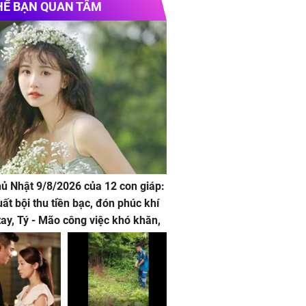
HỂ BẠN QUAN TÂM
hủ Nhật 9/8/2026 của 12 con giáp:
uất bội thu tiền bạc, đón phúc khí
tay, Tý - Mão công việc khó khăn,
 đội nón ra đi