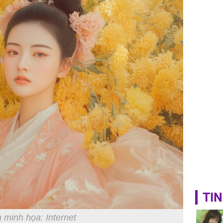
bất ngờ!
TIN
 minh họa: Internet