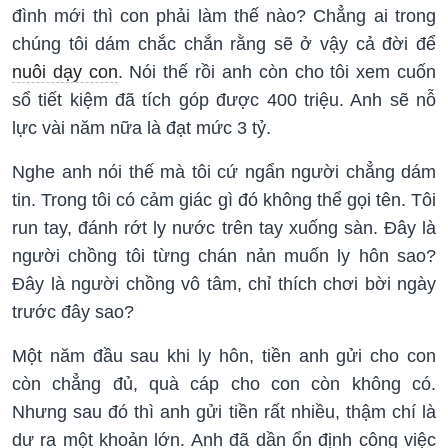
đình mới thì con phải làm thế nào? Chẳng ai trong
chúng tôi dám chắc chắn rằng sẽ ở vậy cả đời để
nuôi dạy con
. Nói thế rồi anh còn cho tôi xem cuốn
sổ tiết kiệm đã tích góp được 400 triệu. Anh sẽ nỗ
lực vài năm nữa là đạt mức 3 tỷ.
Nghe anh nói thế mà tôi cứ ngẩn người chẳng dám
tin. Trong tôi có cảm giác gì đó không thể gọi tên. Tôi
run tay, đánh rớt ly nước trên tay xuống sàn. Đây là
người chồng tôi từng chán nản muốn ly hôn sao?
Đây là người chồng vô tâm, chỉ thích chơi bời ngày
trước đây sao?
Một năm đầu sau khi ly hôn, tiền anh gửi cho con
còn chẳng đủ, quà cáp cho con còn không có.
Nhưng sau đó thì anh gửi tiền rất nhiều, thậm chí là
dư ra một khoản lớn. Anh đã dần ổn định công việc