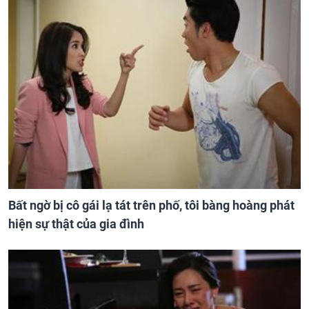
Bất ngờ bị cô gái lạ tát trên phố, tôi bàng hoàng phát
hiện sự thật của gia đình