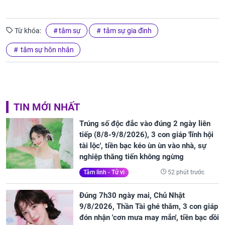
Từ khóa:
tâm sự
tâm sự gia đình
tâm sự hôn nhân
TIN MỚI NHẤT
Trúng số độc đắc vào đúng 2 ngày liên
tiếp (8/8-9/8/2026), 3 con giáp 'lĩnh hội
tài lộc', tiền bạc kéo ùn ùn vào nhà, sự
nghiệp thăng tiến không ngừng
52 phút trước
Tâm linh - Tử vi
Đúng 7h30 ngày mai, Chủ Nhật
9/8/2026, Thần Tài ghé thăm, 3 con giáp
đón nhận 'cơn mưa may mắn', tiền bạc dồi