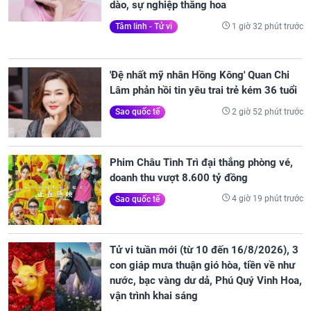
dào, sự nghiệp thăng hoa
1 giờ 32 phút trước
Tâm linh - Tử vi
'Đệ nhất mỹ nhân Hồng Kông' Quan Chi
Lâm phản hồi tin yêu trai trẻ kém 36 tuổi
2 giờ 52 phút trước
Sao quốc tế
Phim Châu Tinh Trì đại thắng phòng vé,
doanh thu vượt 8.600 tỷ đồng
4 giờ 19 phút trước
Sao quốc tế
Tử vi tuần mới (từ 10 đến 16/8/2026), 3
con giáp mưa thuận gió hòa, tiền về như
nước, bạc vàng dư dả, Phú Quý Vinh Hoa,
vận trình khai sáng