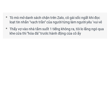
Tò mò mở danh sách chặn trên Zalo, cô gái sốc ngất khi đọc
loạt tin nhắn "vạch trần" của người từng làm người yêu ‘vui vẻ
Thấy vợ vào nhà tắm suốt 1 tiếng không ra, tôi lo lắng ngó qua
khe cửa thì "hóa đá" trước hành động của cô ấy