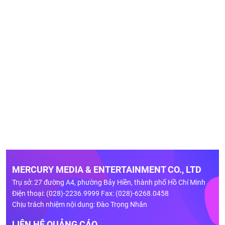
MERCURY MEDIA & ENTERTAINMENT CO., LTD
Trụ sở: 27 đường A4, phường Bảy Hiền, thành phố Hồ Chí Minh
Điện thoại: (028)-2236.9999 Fax: (028)-6268.0458
Chịu trách nhiệm nội dung: Đào Trọng Nhân
LIÊN HỆ QUẢNG CÁO