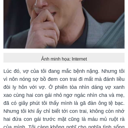
Ảnh minh họa: Internet
Lúc đó, vợ của tôi đang mắc bệnh nặng. Nhưng tôi
vì nôn nóng sợ bồ đem con trai đi mất mà đánh liều
đòi ly hôn với vợ. Ở phiên tòa nhìn dáng vợ xanh
xao cùng hai con gái nhỏ ngơ ngác nhìn cha và mẹ,
đã có giây phút tôi thấy mình là gã đàn ông tệ bạc.
Nhưng tôi khi ấy chỉ biết tới con trai, không còn nhớ
hai đứa con gái trước mặt cũng là máu mủ ruột rà
của mình. Tôi càng không nghĩ cho nghĩa tình sống