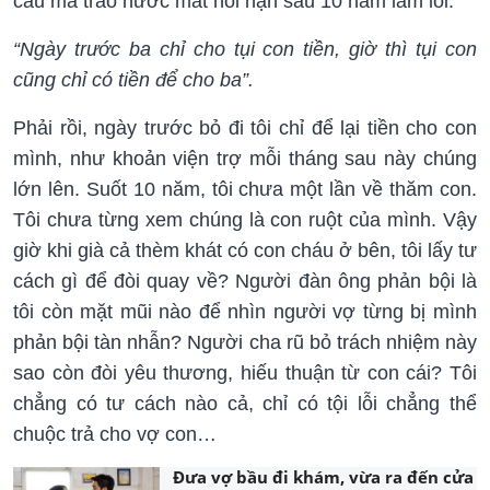
câu mà trào nước mắt hối hận sau 10 năm lầm lỗi:
“Ngày trước ba chỉ cho tụi con tiền, giờ thì tụi con
cũng chỉ có tiền để cho ba”.
Phải rồi, ngày trước bỏ đi tôi chỉ để lại tiền cho con
mình, như khoản viện trợ mỗi tháng sau này chúng
lớn lên. Suốt 10 năm, tôi chưa một lần về thăm con.
Tôi chưa từng xem chúng là con ruột của mình. Vậy
giờ khi già cả thèm khát có con cháu ở bên, tôi lấy tư
cách gì để đòi quay về? Người đàn ông phản bội là
tôi còn mặt mũi nào để nhìn người vợ từng bị mình
phản bội tàn nhẫn? Người cha rũ bỏ trách nhiệm này
sao còn đòi yêu thương, hiếu thuận từ con cái? Tôi
chẳng có tư cách nào cả, chỉ có tội lỗi chẳng thể
chuộc trả cho vợ con…
Đưa vợ bầu đi khám, vừa ra đến cửa