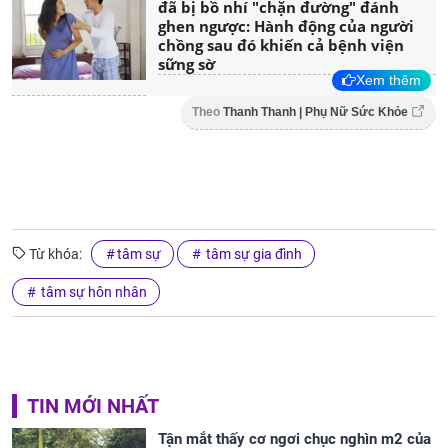
đã bị bồ nhí "chặn đường" đánh
ghen ngược: Hành động của người
chồng sau đó khiến cả bệnh viện
sững sờ
Xem thêm
Theo
Thanh Thanh | Phụ Nữ Sức Khỏe
Từ khóa:
tâm sự
tâm sự gia đình
tâm sự hôn nhân
TIN MỚI NHẤT
Tận mắt thấy cơ ngơi chục nghìn m2 của