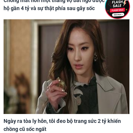
Chồng mất hơn một tháng vợ bất ngờ được 'nhận' căn
hộ gần 4 tỷ và sự thật phía sau gây sốc
Ngày ra tòa ly hôn, tôi đeo bộ trang sức 2 tỷ khiến
chồng cũ sốc ngất