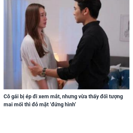
Cô gái bị ép đi xem mắt, nhưng vừa thấy đối tượng
mai mối thì đỏ mặt ‘đứng hình’