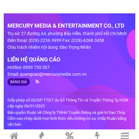
MERCURY MEDIA & ENTERTAINMENT CO., LTD
Trụ sở: 27 đường A4, phường Bảy Hiền, thành phố Hồ Chí Minh
Điện thoại: (028)-2236.9999 Fax: (028)-6268.0458
Chịu trách nhiệm nội dung: Đào Trọng Nhân
LIÊN HỆ QUẢNG CÁO
Hotline: 0909 750 307
Email:
quangcao@mercurymedia.com.vn
BẢNG GIÁ
Giấy phép số 02/GP-TTĐT do Sở Thông Tin và Truyền Thông Tp.HCM
cấp ngày 06/01/2025
Bản quyền thuộc về Công ty TNHH Truyền thông và giải trí Sao Thủy.
Cấm sao chép dưới mọi hình thức nếu không có sự chấp thuận bằng
văn bản.