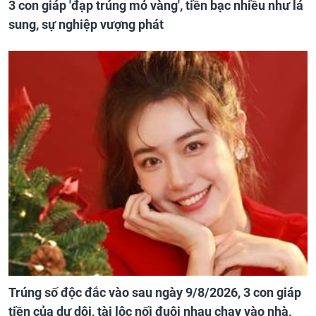
3 con giáp 'đạp trúng mỏ vàng', tiền bạc nhiều như lá
sung, sự nghiệp vượng phát
Trúng số độc đắc vào sau ngày 9/8/2026, 3 con giáp
tiền của dư dôi, tài lộc nối đuôi nhau chạy vào nhà,