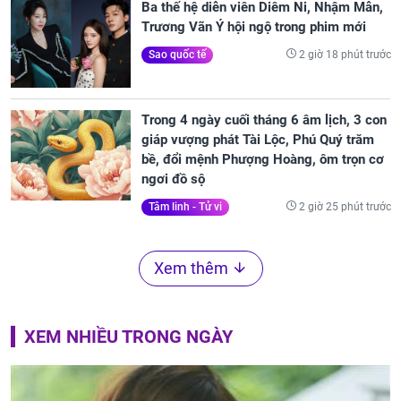
Ba thế hệ diễn viên Diêm Ni, Nhậm Mẫn,
Trương Vãn Ý hội ngộ trong phim mới
2 giờ 18 phút trước
Sao quốc tế
Trong 4 ngày cuối tháng 6 âm lịch, 3 con
giáp vượng phát Tài Lộc, Phú Quý trăm
bề, đổi mệnh Phượng Hoàng, ôm trọn cơ
ngơi đồ sộ
2 giờ 25 phút trước
Tâm linh - Tử vi
Xem thêm
XEM NHIỀU TRONG NGÀY