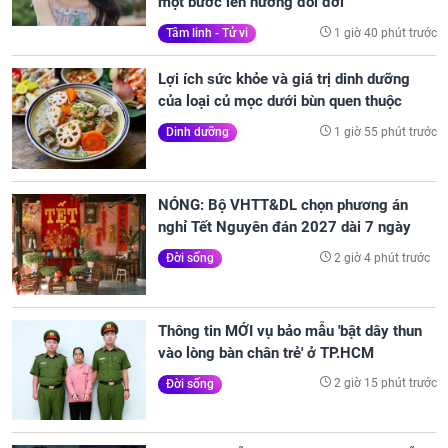
một bước lên hương đổi đời
1 giờ 40 phút trước
Tâm linh - Tử vi
Lợi ích sức khỏe và giá trị dinh dưỡng
của loại củ mọc dưới bùn quen thuộc
1 giờ 55 phút trước
Dinh dưỡng
NÓNG: Bộ VHTT&DL chọn phương án
nghỉ Tết Nguyên đán 2027 dài 7 ngày
2 giờ 4 phút trước
Đời sống
Thông tin MỚI vụ bảo mẫu 'bật dây thun
vào lòng bàn chân trẻ' ở TP.HCM
2 giờ 15 phút trước
Đời sống