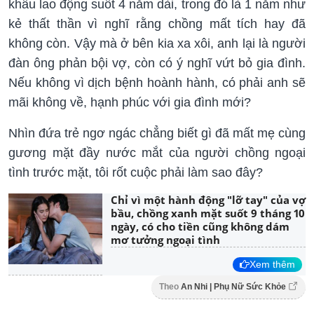
khẩu lao động suốt 4 năm dài, trong đó là 1 năm như
kẻ thất thần vì nghĩ rằng chồng mất tích hay đã
không còn. Vậy mà ở bên kia xa xôi, anh lại là người
đàn ông phản bội vợ, còn có ý nghĩ vứt bỏ gia đình.
Nếu không vì dịch bệnh hoành hành, có phải anh sẽ
mãi không về, hạnh phúc với gia đình mới?
Nhìn đứa trẻ ngơ ngác chẳng biết gì đã mất mẹ cùng
gương mặt đầy nước mắt của người chồng ngoại
tình trước mặt, tôi rốt cuộc phải làm sao đây?
Chỉ vì một hành động "lỡ tay" của vợ
bầu, chồng xanh mặt suốt 9 tháng 10
ngày, có cho tiền cũng không dám
mơ tưởng ngoại tình
Xem thêm
Theo
An Nhi | Phụ Nữ Sức Khỏe