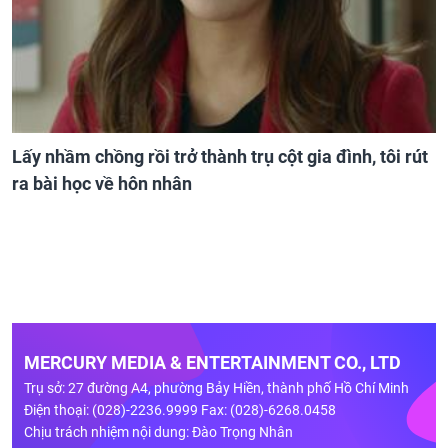
Lấy nhầm chồng rồi trở thành trụ cột gia đình, tôi rút
ra bài học về hôn nhân
MERCURY MEDIA & ENTERTAINMENT CO., LTD
Trụ sở: 27 đường A4, phường Bảy Hiền, thành phố Hồ Chí Minh
Điện thoại: (028)-2236.9999 Fax: (028)-6268.0458
Chịu trách nhiệm nội dung: Đào Trọng Nhân