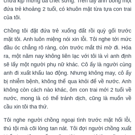
chưa kịp mừng đã chết sững. Trên tay anh bồng một
đứa trẻ khoảng 2 tuổi, có khuôn mặt từa tựa con trai
của tôi.
Chồng tôi đặt đứa trẻ xuống đất rồi quỳ gối trước
mặt tôi. Anh luôn miệng nói xin lỗi. Tôi nghe tới mức
đầu óc chẳng rõ ràng, còn trước mắt thì mờ đi. Hóa
ra, một năm nay không liên lạc với tôi là vì anh định
sẽ lấy một người phụ nữ khác. Cô ấy là người cùng
anh đi xuất khẩu lao động. Nhưng không may, cô ấy
bị nhiễm bệnh, không thể qua khỏi để về nước. Anh
không còn cách nào khác, ôm con trai mới 2 tuổi về
nước, mong là có thể tránh dịch, cũng là muốn về
cầu xin tôi tha thứ.
Tôi nghe người chồng ngoại tình trước mặt hối lỗi,
thú tội mà cõi lòng tan nát. Tôi đợi người chồng xuất