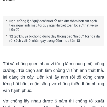
Nghi chồng lập "quỹ đen" nuôi bồ nên âm thầm bòn rút sạch
tiền, ngày anh mất, tôi quỵ ngã khi biết toàn bộ sự thật về số
tiền đó
12 giờ khuya bị chồng dựng dậy thông báo "tin dữ", tôi hóa đá
rồi xách vali rời nhà ngay trong đêm mưa tầm tã
Tôi và chồng quen nhau vì từng làm chung một công
xưởng. Tôi chọn anh làm chồng vì tính anh thật thà,
lại đáng tin cậy. Đến khi lấy anh rồi tôi cũng chưa
từng hối hận, cuộc sống vợ chồng thiếu thốn nhưng
vẫn hạnh phúc.
Vợ chồng lấy nhau được 5 năm thì chồng tôi
xuất