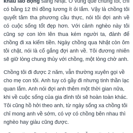
khẩu lao động
sang Nhật. Ở vùng quê chúng tôi, chỉ
có bằng 12 thì đồng lương ít ỏi lắm. Vậy là chồng tôi
quyết tâm tha phương cầu thực, nói tôi đợi anh về
có cuộc sống tốt đẹp hơn. Với cảnh nghèo này tôi
cũng sợ con lớn lên thua kém người ta, đành để
chồng đi xa kiếm tiền. Ngày chồng qua Nhật còn ôm
tôi chặt, nói là cố gắng đợi anh về. Tôi đương nhiên
sẽ giữ lòng chung thủy với chồng, một lòng chờ anh.
Chồng tôi đi được 2 năm, vẫn thường xuyên gọi về
cho mẹ con tôi. Anh tuy có gầy đi nhưng tinh thần lạc
quan lắm. Anh nói đợi anh thêm một thời gian nữa,
khi về cuộc sống của gia đình tôi sẽ hoàn toàn khác.
Tôi cũng hồ hởi theo anh, từ ngày sống xa chồng tôi
chỉ mong anh về sớm, có vợ có chồng bên nhau thì
nghèo hay giàu cũng được.