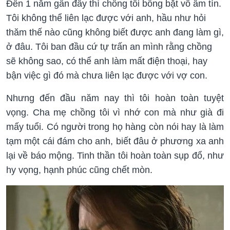
Đến 1 năm gần đây thì chồng tôi bỗng bặt vô âm tín.
Tôi không thể liên lạc được với anh, hầu như hỏi
thăm thế nào cũng không biết được anh đang làm gì,
ở đâu. Tôi ban đầu cứ tự trấn an mình rằng chồng
sẽ không sao, có thể anh làm mất điện thoại, hay
bận việc gì đó mà chưa liên lạc được với vợ con.
Nhưng đến đầu năm nay thì tôi hoàn toàn tuyệt
vọng. Cha mẹ chồng tôi vì nhớ con mà như già đi
mấy tuổi. Có người trong họ hàng còn nói hay là làm
tạm một cái đám cho anh, biết đâu ở phương xa anh
lại về báo mộng. Tinh thần tôi hoàn toàn sụp đổ, như
hy vọng, hạnh phúc cũng chết mòn.