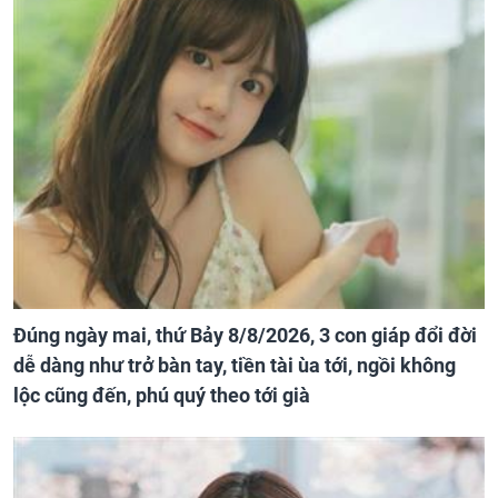
Đúng ngày mai, thứ Bảy 8/8/2026, 3 con giáp đổi đời
dễ dàng như trở bàn tay, tiền tài ùa tới, ngồi không
lộc cũng đến, phú quý theo tới già