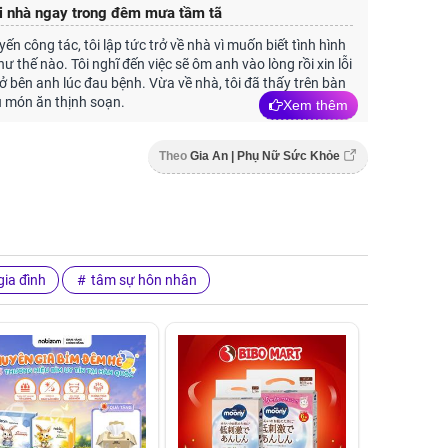
ời nhà ngay trong đêm mưa tầm tã
ến công tác, tôi lập tức trở về nhà vì muốn biết tình hình
 thế nào. Tôi nghĩ đến việc sẽ ôm anh vào lòng rồi xin lỗi
 ở bên anh lúc đau bệnh. Vừa về nhà, tôi đã thấy trên bàn
u món ăn thịnh soạn.
Xem thêm
Theo
Gia An | Phụ Nữ Sức Khỏe
ia đình
tâm sự hôn nhân