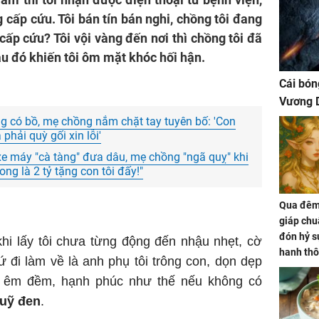
 cấp cứu. Tôi bán tín bán nghi, chồng tôi đang
ấp cứu? Tôi vội vàng đến nơi thì chồng tôi đã
au đó khiến tôi ôm mặt khóc hối hận.
Cái bón
Vương D
g có bồ, mẹ chồng nắm chặt tay tuyên bố: 'Con
phải quỳ gối xin lỗi'
e máy "cà tàng" đưa dâu, mẹ chồng "ngã quỵ" khi
ng là 2 tỷ tặng con tôi đấy!"
Qua đêm 
giáp chu
đón hỷ sự
khi lấy tôi chưa từng động đến nhậu nhẹt, cờ
hanh thô
 đi làm về là anh phụ tôi trông con, dọn dẹp
hóa Rồn
n êm đềm, hạnh phúc như thế nếu không có
gom hết
nhà
uỹ đen
.