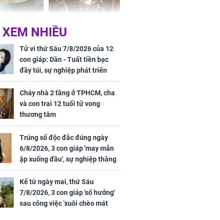
ức khỏe và
Cháy nhà 2 tầng ở
 XEM NHIỀU
 dụng đúng
TPHCM, cha và con
 hạt bình dân
trai 12 tuổi tử vong
Tử vi thứ Sáu 7/8/2026 của 12
thương tâm
con giáp: Dần - Tuất tiền bạc
đầy túi, sự nghiệp phát triển
hưng thịnh, Mão - Thân tài lộc
ảm đạm, mọi sự khó thành công
Cháy nhà 2 tầng ở TPHCM, cha
mỹ mãn
và con trai 12 tuổi tử vong
ng nam diễn
thương tâm
 ngữ gây phản
c khi than
Trúng số độc đắc đúng ngày
6/8/2026, 3 con giáp 'may mắn
ập xuống đầu', sự nghiệp thăng
tiến vượt bậc, tài lộc phủ kín
đường đi
Kể từ ngày mai, thứ Sáu
7/8/2026, 3 con giáp 'số hưởng'
sau công việc 'xuôi chèo mát
mái', tiền tài 'thu về như nước',