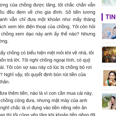
ương của chồng được tăng, tôi chắc chắn vẫn
êu đều đem về cho gia đình. Số tiền lương
Giá trị s
TIN
 anh vẫn chỉ đưa một khoản như mấy tháng
cách sử
của loại
cách xem lén điện thoại của chồng. Tôi còn hỏi
a chồng xem dạo này anh ấy thế nào? Nhưng
ờng.
hấy chồng có biểu hiện mệt mỏi khi về nhà, tôi
Chân du
ốn trả lời. Tôi nghi chồng ngoại tình, có quỹ
viên Hoa
i. Tôi còn sợ sau này có lúc bị chồng bỏ rơi
ứng ngượ
? Nghĩ vậy, tôi quyết định bòn rút tiền của
nghèo
thân.
đưa thêm tiền, nào là vì con cần mua cái này,
thì chồng cũng đưa, nhưng mặt mày của anh
nghĩ chắc là vì đụng vào tiền riêng nên ăn
n thì tôi cũng yên tâm khi khoản tiền riêng đã