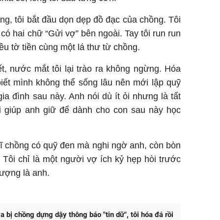
ng, tôi bắt đầu dọn dẹp đồ đạc của chồng. Tôi
có hai chữ “Gửi vợ” bên ngoài. Tay tôi run run
iều tờ tiền cùng một lá thư từ chồng.
t, nước mắt tôi lại trào ra không ngừng. Hóa
biết mình không thể sống lâu nên mới lập quỹ
gia đình sau này. Anh nói dù ít ỏi nhưng là tất
i giúp anh giữ để dành cho con sau này học
hĩ chồng có quỹ đen mà nghi ngờ anh, còn bòn
. Tôi chỉ là một người vợ ích kỷ hẹp hòi trước
ượng là anh.
a bị chồng dựng dậy thông báo "tin dữ", tôi hóa đá rồi