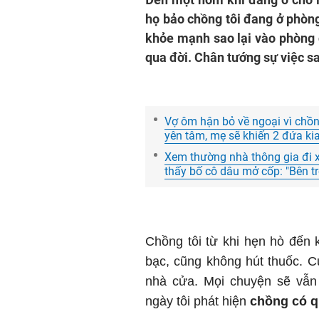
họ bảo chồng tôi đang ở phòng
khỏe mạnh sao lại vào phòng c
qua đời. Chân tướng sự việc s
Vợ ôm hận bỏ về ngoại vì chồn
yên tâm, mẹ sẽ khiến 2 đứa kia 
Xem thường nhà thông gia đi x
thấy bố cô dâu mở cốp: "Bên tro
Chồng tôi từ khi hẹn hò đến 
bạc, cũng không hút thuốc. Cứ
nhà cửa. Mọi chuyện sẽ vẫ
ngày tôi phát hiện
chồng có q