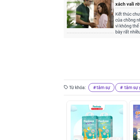
xách vali r
Kết thúc chuy
của chồng như
vì không thể
bày rất nhiề
Từ khóa:
tâm sự
tâm sự g