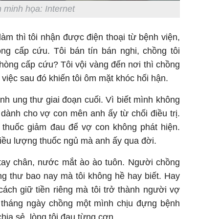
 minh họa: Internet
m thì tôi nhận được điện thoại từ bệnh viện,
ng cấp cứu. Tôi bán tín bán nghi, chồng tôi
hòng cấp cứu? Tôi vội vàng đến nơi thì chồng
 việc sau đó khiến tôi ôm mặt khóc hối hận.
ệnh ung thư giai đoạn cuối. Vì biết mình không
ể dành cho vợ con mên anh ấy từ chối điều trị.
thuốc giảm đau để vợ con không phát hiện.
liều lượng thuốc ngủ mà anh ấy qua đời.
 tay chân, nước mắt ào ào tuôn. Người chồng
g thư bao nay mà tôi không hề hay biết. Hay
 cách giữ tiền riêng mà tôi trở thành người vợ
 tháng ngày chồng một mình chịu đựng bệnh
hia sẻ, lòng tôi đau từng cơn.