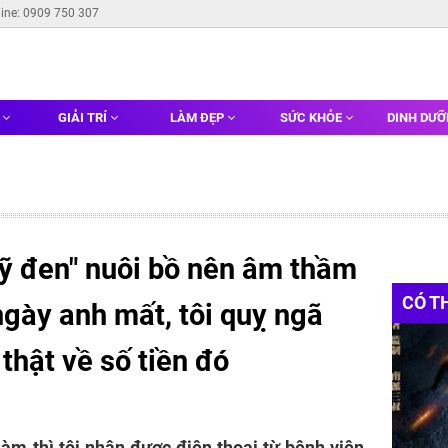
line: 0909 750 307
G
GIẢI TRÍ
LÀM ĐẸP
SỨC KHỎE
DINH DƯ
uỹ đen" nuôi bồ nên âm thầm
CÓ T
 ngày anh mất, tôi quỵ ngã
 thật về số tiền đó
m thì tôi nhận được điện thoại từ bệnh viện,