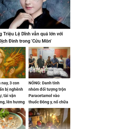
g Triệu Lệ Dĩnh vẫn quá lớn với
ịch Đình trong 'Cửu Môn'
nay, 3 con
NÓNG: Danh tính
ẩn bị nghênh
nhóm đối tượng trộn
, tài vận
Paracetamol vào
ng, lên hương
thuốc Đông y, nổ chữa
g hóa Phượng,
bách bệnh
 may mắn về