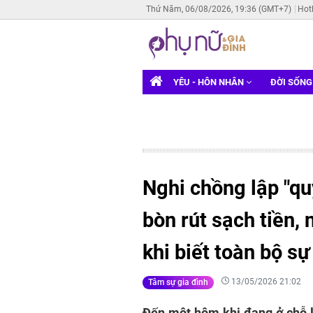
Thứ Năm, 06/08/2026, 19:36 (GMT+7)
Hot
YÊU - HÔN NHÂN
ĐỜI SỐN
Nghi chồng lập "q
bòn rút sạch tiền,
khi biết toàn bộ sự
13/05/2026 21:02
Tâm sự gia đình
Đến một hôm khi đang ở chỗ là