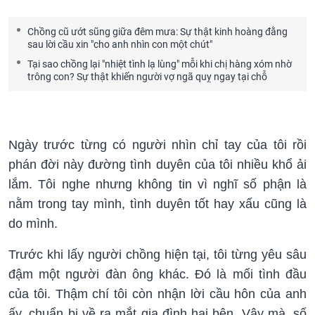
Chồng cũ ướt sũng giữa đêm mưa: Sự thật kinh hoàng đằng
sau lời cầu xin "cho anh nhìn con một chút"
Tại sao chồng lại "nhiệt tình lạ lùng" mỗi khi chị hàng xóm nhờ
trông con? Sự thật khiến người vợ ngã quỵ ngay tại chỗ
Ngày trước từng có người nhìn chỉ tay của tôi rồi
phán đời này đường tình duyên của tôi nhiều khổ ải
lắm. Tôi nghe nhưng không tin vì nghĩ số phận là
nằm trong tay mình, tình duyên tốt hay xấu cũng là
do mình.
Trước khi lấy người chồng hiện tại, tôi từng yêu sâu
đậm một người đàn ông khác. Đó là mối tình đầu
của tôi. Thậm chí tôi còn nhận lời cầu hôn của anh
ấy, chuẩn bị về ra mắt gia đình hai bên. Vậy mà, số