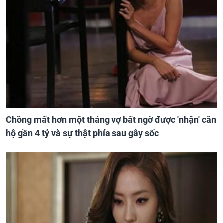
Chồng mất hơn một tháng vợ bất ngờ được 'nhận' căn
hộ gần 4 tỷ và sự thật phía sau gây sốc