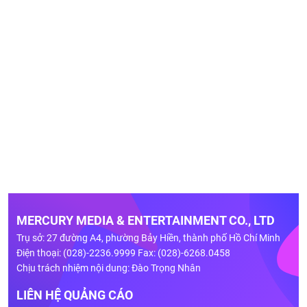
MERCURY MEDIA & ENTERTAINMENT CO., LTD
Trụ sở: 27 đường A4, phường Bảy Hiền, thành phố Hồ Chí Minh
Điện thoại: (028)-2236.9999 Fax: (028)-6268.0458
Chịu trách nhiệm nội dung: Đào Trọng Nhân
LIÊN HỆ QUẢNG CÁO