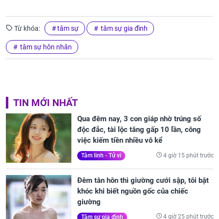
Từ khóa:
tâm sự
tâm sự gia đình
tâm sự hôn nhân
TIN MỚI NHẤT
Qua đêm nay, 3 con giáp nhờ trúng số
độc đắc, tài lộc tăng gấp 10 lần, công
việc kiếm tiền nhiều vô kể
4 giờ 15 phút trước
Tâm linh - Tử vi
Đêm tân hôn thì giường cưới sập, tôi bật
khóc khi biết nguồn gốc của chiếc
giường
4 giờ 25 phút trước
Tâm sự gia đình