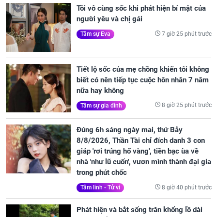
Tôi vô cùng sốc khi phát hiện bí mật của
người yêu và chị gái
7 giờ 25 phút trước
Tâm sự Eva
Tiết lộ sốc của mẹ chồng khiến tôi không
biết có nên tiếp tục cuộc hôn nhân 7 năm
nữa hay không
8 giờ 25 phút trước
Tâm sự gia đình
Đúng 6h sáng ngày mai, thứ Bảy
8/8/2026, Thần Tài chỉ đích danh 3 con
giáp 'rơi trúng hố vàng', tiền bạc ùa về
nhà 'như lũ cuốn', vươn mình thành đại gia
trong phút chốc
8 giờ 40 phút trước
Tâm linh - Tử vi
Phát hiện và bắt sống trăn khổng lồ dài