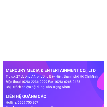
MERCURY MEDIA & ENTERTAINMENT CO., LTD
Trụ sở: 27 đường A4, phường Bảy Hiền, thành phố Hồ Chí Minh
Điện thoại: (028)-2236.9999 Fax: (028)-6268.0458
Chịu trách nhiệm nội dung: Đào Trọng Nhân
LIÊN HỆ QUẢNG CÁO
Hotline: 0909 750 307