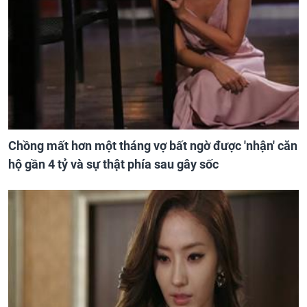
Chồng mất hơn một tháng vợ bất ngờ được 'nhận' căn
hộ gần 4 tỷ và sự thật phía sau gây sốc