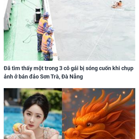
Đã tìm thấy một trong 3 cô gái bị sóng cuốn khi chụp
ảnh ở bán đảo Sơn Trà, Đà Nẵng