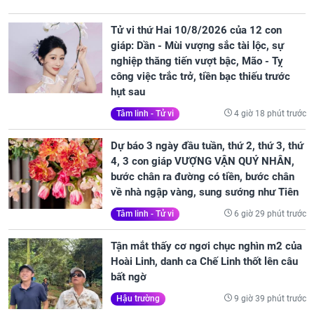
Tử vi thứ Hai 10/8/2026 của 12 con
giáp: Dần - Mùi vượng sắc tài lộc, sự
nghiệp thăng tiến vượt bậc, Mão - Tỵ
công việc trắc trở, tiền bạc thiếu trước
hụt sau
4 giờ 18 phút trước
Tâm linh - Tử vi
Dự báo 3 ngày đầu tuần, thứ 2, thứ 3, thứ
4, 3 con giáp VƯỢNG VẬN QUÝ NHÂN,
bước chân ra đường có tiền, bước chân
về nhà ngập vàng, sung sướng như Tiên
6 giờ 29 phút trước
Tâm linh - Tử vi
Tận mắt thấy cơ ngơi chục nghìn m2 của
Hoài Linh, danh ca Chế Linh thốt lên câu
bất ngờ
9 giờ 39 phút trước
Hậu trường