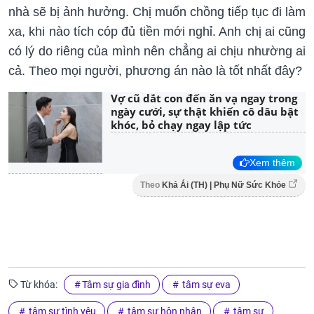
nhà sẽ bị ảnh hưởng. Chị muốn chồng tiếp tục đi làm
xa, khi nào tích cóp đủ tiền mới nghỉ. Anh chị ai cũng
có lý do riêng của mình nên chẳng ai chịu nhường ai
cả. Theo mọi người, phương án nào là tốt nhất đây?
Vợ cũ dắt con đến ăn vạ ngay trong
ngày cưới, sự thật khiến cô dâu bật
khóc, bỏ chạy ngay lập tức
Xem thêm
Theo
Khả Ái (TH) | Phụ Nữ Sức Khỏe
Từ khóa:
Tâm sự gia đình
tâm sự eva
tâm sự tình yêu
tâm sự hôn nhân
tâm sự