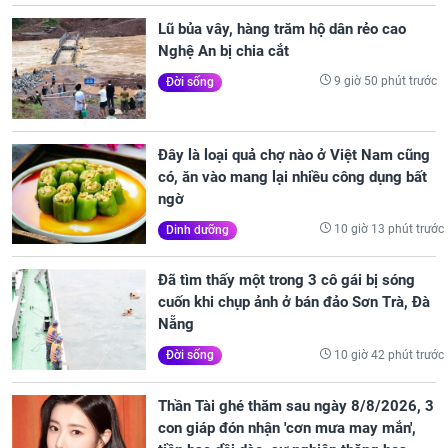
Lũ bủa vây, hàng trăm hộ dân rẻo cao
Nghệ An bị chia cắt
9 giờ 50 phút trước
Đời sống
Đây là loại quả chợ nào ở Việt Nam cũng
có, ăn vào mang lại nhiều công dụng bất
ngờ
10 giờ 13 phút trước
Dinh dưỡng
Đã tìm thấy một trong 3 cô gái bị sóng
cuốn khi chụp ảnh ở bán đảo Sơn Trà, Đà
Nẵng
10 giờ 42 phút trước
Đời sống
Thần Tài ghé thăm sau ngày 8/8/2026, 3
con giáp đón nhận 'cơn mưa may mắn',