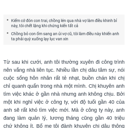
Kiếm cớ đón con trai, chồng lén qua nhà vợ làm điều khinh bỉ
này, tôi chết lặng khi chứng kiến tất cả
Chồng bỏ con ốm sang an ủi vợ cũ, tôi làm điều này khiến anh
ta phải quỳ xuống lạy lục van xin
Từ sau khi cưới, anh tôi thường xuyên đi công trình
nên vắng nhà liên tục. Nhiều lần chị dâu tâm sự, nói
cuộc sống hôn nhân rất tẻ nhạt, buồn chán khi chị
chỉ quanh quẩn trong nhà một mình. Chị khuyên anh
tìm việc khác ở gần nhà nhưng anh không chịu. Bởi
một khi nghỉ việc ở công ty, với độ tuổi gần 40 của
anh sẽ rất khó tìm việc mới. Mà ở công ty này, anh
đang làm quản lý, lương tháng cũng gần 40 triệu
chứ không ít. Bố mẹ tôi đành khuyên chị dâu thông