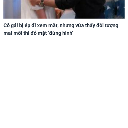
Cô gái bị ép đi xem mắt, nhưng vừa thấy đối tượng
mai mối thì đỏ mặt ‘đứng hình’