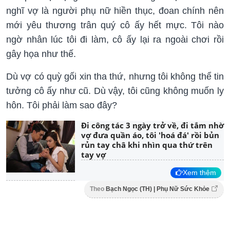
nghĩ vợ là người phụ nữ hiền thục, đoan chính nên
mới yêu thương trân quý cô ấy hết mực. Tôi nào
ngờ nhân lúc tôi đi làm, cô ấy lại ra ngoài chơi rồi
gây họa như thế.
Dù vợ có quỳ gối xin tha thứ, nhưng tôi không thể tin
tưởng cô ấy như cũ. Dù vậy, tôi cũng không muốn ly
hôn. Tôi phải làm sao đây?
Đi công tác 3 ngày trở về, đi tắm nhờ
vợ đưa quần áo, tôi 'hoá đá' rồi bủn
rủn tay châ khi nhìn qua thứ trên
tay vợ
Xem thêm
Theo
Bạch Ngọc (TH) | Phụ Nữ Sức Khỏe