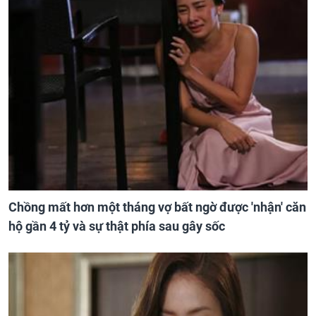
Chồng mất hơn một tháng vợ bất ngờ được 'nhận' căn
hộ gần 4 tỷ và sự thật phía sau gây sốc