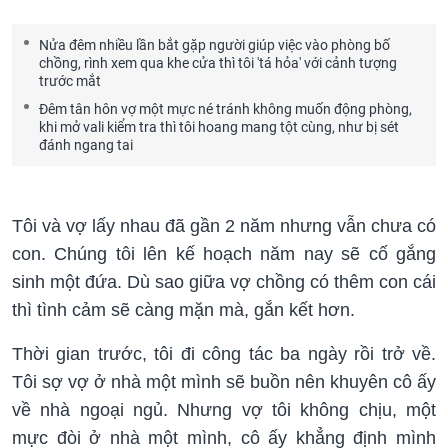
Nửa đêm nhiều lần bắt gặp người giúp việc vào phòng bố
chồng, rình xem qua khe cửa thì tôi 'tá hỏa' với cảnh tượng
trước mắt
Đêm tân hôn vợ một mực né tránh không muốn động phòng,
khi mở vali kiểm tra thì tôi hoang mang tột cùng, như bị sét
đánh ngang tai
Tôi và vợ lấy nhau đã gần 2 năm nhưng vẫn chưa có
con. Chúng tôi lên kế hoạch năm nay sẽ cố gắng
sinh một đứa. Dù sao giữa vợ chồng có thêm con cái
thì tình cảm sẽ càng mặn mà, gắn kết hơn.
Thời gian trước, tôi đi công tác ba ngày rồi trở về.
Tôi sợ vợ ở nhà một mình sẽ buồn nên khuyên cô ấy
về nhà ngoại ngủ. Nhưng vợ tôi không chịu, một
mực đòi ở nhà một mình, cô ấy khẳng định mình