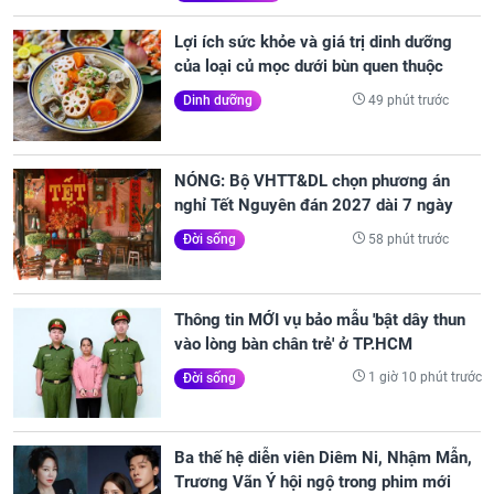
Lợi ích sức khỏe và giá trị dinh dưỡng
của loại củ mọc dưới bùn quen thuộc
49 phút trước
Dinh dưỡng
NÓNG: Bộ VHTT&DL chọn phương án
nghỉ Tết Nguyên đán 2027 dài 7 ngày
58 phút trước
Đời sống
Thông tin MỚI vụ bảo mẫu 'bật dây thun
vào lòng bàn chân trẻ' ở TP.HCM
1 giờ 10 phút trước
Đời sống
Ba thế hệ diễn viên Diêm Ni, Nhậm Mẫn,
Trương Vãn Ý hội ngộ trong phim mới