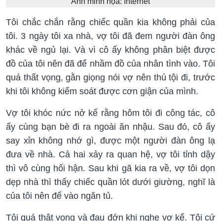
Ảnh minh họa: Internet
Tôi chắc chắn rằng chiếc quần kia không phải của
tôi. 3 ngày tôi xa nhà, vợ tôi đã đem người đàn ông
khác về ngủ lại. Và vì cô ấy không phân biệt được
đồ của tôi nên đã để nhầm đồ của nhân tình vào. Tôi
quá thất vọng, gằn giọng nói vợ nên thú tội đi, trước
khi tôi không kiểm soát được cơn giận của mình.
Vợ tôi khóc nức nở kể rằng hôm tôi đi công tác, cô
ấy cùng bạn bè đi ra ngoài ăn nhậu. Sau đó, cô ấy
say xỉn không nhớ gì, được một người đàn ông lạ
đưa về nhà. Cả hai xảy ra quan hệ, vợ tôi tỉnh dậy
thì vô cùng hối hận. Sau khi gã kia ra về, vợ tôi dọn
dẹp nhà thì thấy chiếc quần lót dưới giường, nghĩ là
của tôi nên để vào ngăn tủ.
Tôi quá thật vọng và đau đớn khi nghe vợ kể. Tôi cứ