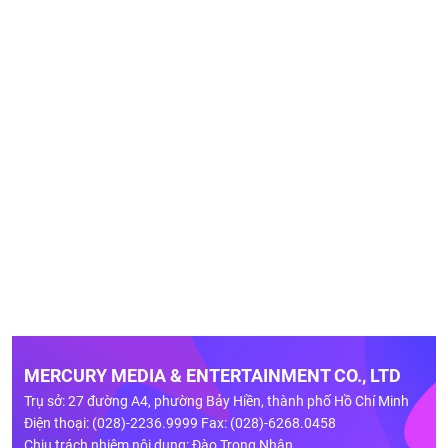
MERCURY MEDIA & ENTERTAINMENT CO., LTD
Trụ sở: 27 đường A4, phường Bảy Hiền, thành phố Hồ Chí Minh
Điện thoại: (028)-2236.9999 Fax: (028)-6268.0458
Chịu trách nhiệm nội dung: Đào Trọng Nhân