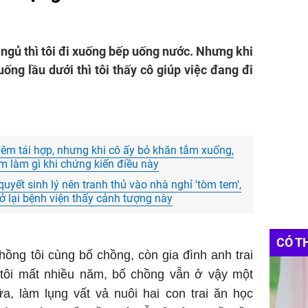
ngủ thì tôi đi xuống bếp uống nước. Nhưng khi
ống lầu dưới thì tôi thấy cô giúp việc đang đi
 đêm tái hợp, nhưng khi cô ấy bỏ khăn tắm xuống,
m làm gì khi chứng kiến điều này
uyết sinh lý nên tranh thủ vào nhà nghỉ 'tòm tem',
rở lại bệnh viện thấy cảnh tượng này
CÓ T
ồng tôi cùng bố chồng, còn gia đình anh trai
 tôi mất nhiều năm, bố chồng vẫn ở vậy một
, làm lụng vất vả nuôi hai con trai ăn học