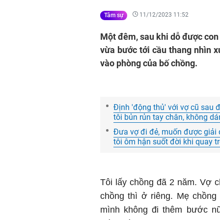
11/12/2023 11:52
Tâm sự
Một đêm, sau khi dỗ được con 
vừa bước tới cầu thang nhìn xu
vào phòng của bố chồng.
Định 'động thủ' với vợ cũ sau
tôi bủn rủn tay chân, không dá
Đưa vợ đi đẻ, muốn được giải q
tôi ôm hận suốt đời khi quay t
Tôi lấy chồng đã 2 năm. Vợ ch
chồng thì ở riêng. Mẹ chồng
mình không đi thêm bước nữa