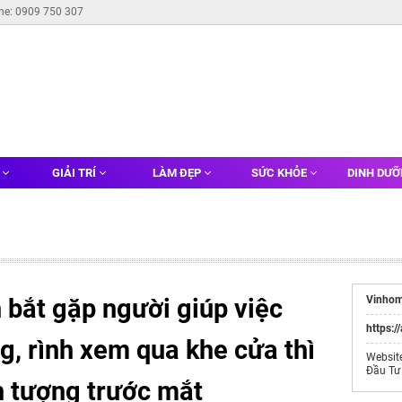
ine: 0909 750 307
G
GIẢI TRÍ
LÀM ĐẸP
SỨC KHỎE
DINH DƯ
 bắt gặp người giúp việc
Vinhom
https:/
, rình xem qua khe cửa thì
Websit
Đầu Tư
nh tượng trước mắt