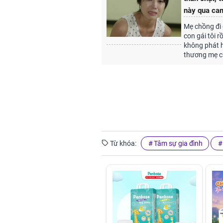
này qua ca
Mẹ chồng đi 
con gái tôi 
không phát h
thương mẹ c
Từ khóa:
Tâm sự gia đình