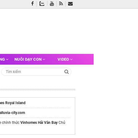
ỠNG
NUÔI DẠY CON
VIDEO
es Royal Island
/alluvia-city.com
e chính thức
Vinhomes Hải Vân Bay
Chủ