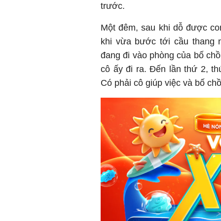
trước.
Một đêm, sau khi dỗ được co
khi vừa bước tới cầu thang n
đang đi vào phòng của bố chồn
cô ấy đi ra. Đến lần thứ 2, th
Có phải cô giúp việc và bố ch