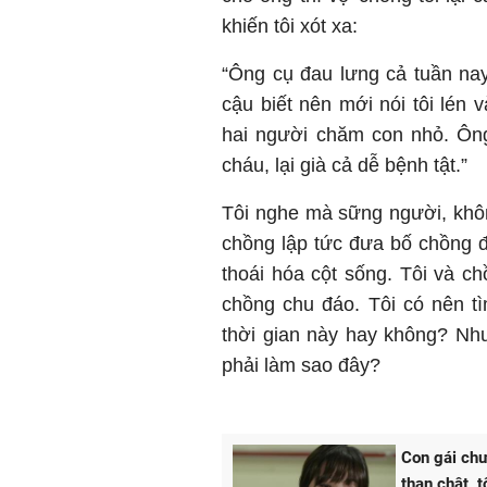
khiến tôi xót xa:
“Ông cụ đau lưng cả tuần na
cậu biết nên mới nói tôi lé
hai người chăm con nhỏ. Ông
cháu, lại già cả dễ bệnh tật.”
Tôi nghe mà sững người, khôn
chồng lập tức đưa bố chồng đ
thoái hóa cột sống. Tôi và c
chồng chu đáo. Tôi có nên t
thời gian này hay không? Như
phải làm sao đây?
Con gái chư
than chật, 