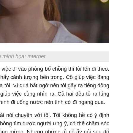
 minh họa: Internet
việc đi vào phòng bố chồng thì tôi lén đi theo,
thấy cảnh tượng bên trong. Cô giúp việc đang
 tôi. Vì quá bất ngờ nên tôi gây ra tiếng động
giúp việc cùng nhìn ra. Cả hai đều tỏ ra lúng
 mình đi uống nước nên tình cờ đi ngang qua.
ài nói chuyện với tôi. Tôi không hề có ý định
 chồng tìm được người ưng ý, có thể chăm sóc
 càng mừng. Nhưng những gì cô ấy nói sau đó