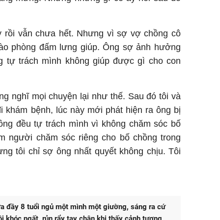
y rồi vẫn chưa hết. Nhưng vì sợ vợ chồng cô
n vào phòng đấm lưng giúp. Ông sợ ảnh hưởng
 tự trách mình không giúp được gì cho con
g nghĩ mọi chuyện lại như thế. Sau đó tôi và
i khám bệnh, lúc này mới phát hiện ra ông bị
hồng đều tự trách mình vì không chăm sóc bố
ìm người chăm sóc riêng cho bố chồng trong
ng tôi chỉ sợ ông nhất quyết không chịu. Tôi
a đầy 8 tuổi ngủ một mình một giường, sáng ra cứ
tôi khóc ngất, rủn rẩy tay chân khi thấy cảnh tượng