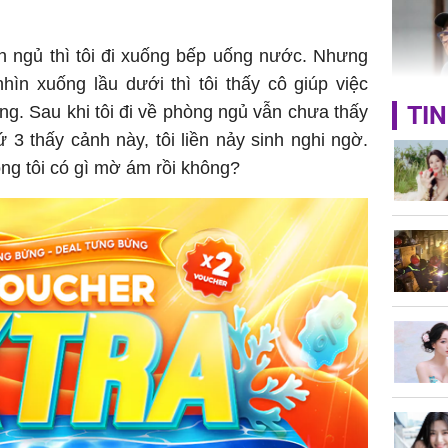
Bình Dư
n ngủ thì tôi đi xuống bếp uống nước. Nhưng
hìn xuống lầu dưới thì tôi thấy cô giúp việc
TIN
g. Sau khi tôi đi về phòng ngủ vẫn chưa thấy
Lý Liên K
ứ 3 thấy cảnh này, tôi liền nảy sinh nghi ngờ.
sau tin đ
ồng tôi có gì mờ ám rồi không?
cởi áo c
khỏe
Vì sao T
không đ
Châu Tin
Nhiệt Ba
phim?