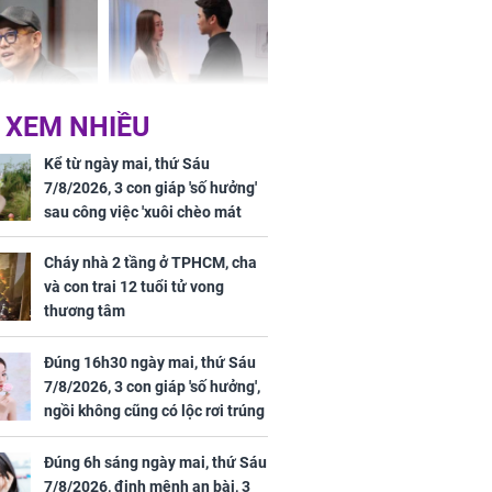
ơng
 XEM NHIỀU
iệt lên tiếng
Cô gái bị ép đi xem
ồn thay tim,
mắt, nhưng vừa thấy
Kể từ ngày mai, thứ Sáu
hứng minh sức
đối tượng mai mối thì
7/8/2026, 3 con giáp 'số hưởng'
đỏ mặt ‘đứng hình’
sau công việc 'xuôi chèo mát
mái', tiền tài 'thu về như nước',
tình duyên viên mãn
Cháy nhà 2 tầng ở TPHCM, cha
và con trai 12 tuổi tử vong
thương tâm
rương Tiểu Phỉ
Đúng 16h30 ngày mai, thứ Sáu
ồng hành cùng
7/8/2026, 3 con giáp 'số hưởng',
h Trì, Địch Lệ
ngồi không cũng có lộc rơi trúng
 quảng bá
đầu, vừa tránh được họa vừa có
tiền vàng
Đúng 6h sáng ngày mai, thứ Sáu
7/8/2026, định mệnh an bài, 3