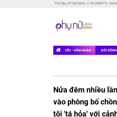
Thứ Sáu, 07/08/2026, 11:03 (GMT+7)
Hotl
YÊU - HÔN NHÂN
ĐỜI SỐN
Nửa đêm nhiều lần
vào phòng bố chồng
tôi 'tá hỏa' với cả