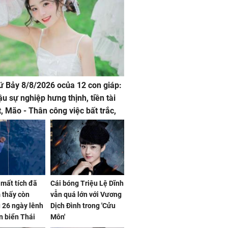
hứ Bảy 8/8/2026 ocủa 12 con giáp:
ậu sự nghiệp hưng thịnh, tiền tài
t, Mão - Thân công việc bất trắc,
t tật mang
mất tích đã
Cái bóng Triệu Lệ Dĩnh
 thấy còn
vẫn quá lớn với Vương
 26 ngày lênh
Dịch Đình trong 'Cửu
n biển Thái
Môn'