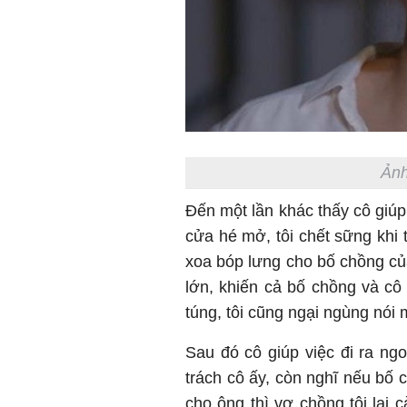
Ảnh
Đến một lần khác thấy cô giúp 
cửa hé mở, tôi chết sững khi 
xoa bóp lưng cho bố chồng của
lớn, khiến cả bố chồng và cô 
túng, tôi cũng ngại ngùng nói
Sau đó cô giúp việc đi ra ngo
trách cô ấy, còn nghĩ nếu bố
cho ông thì vợ chồng tôi lại