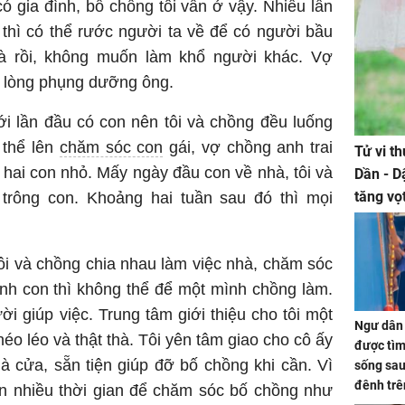
có gia đình, bố chồng tôi vẫn ở vậy. Nhiều lần
 thì có thể rước người ta về để có người bầu
à rồi, không muốn làm khổ người khác. Vợ
ết lòng phụng dưỡng ông.
ới lần đầu có con nên tôi và chồng đều luống
 thể lên
chăm sóc con
gái, vợ chồng anh trai
Tử vi t
hai con nhỏ. Mấy ngày đầu con về nhà, tôi và
Dần - D
tăng vọ
trông con. Khoảng hai tuần sau đó thì mọi
tiền mấ
ôi và chồng chia nhau làm việc nhà, chăm sóc
inh con thì không thể để một mình chồng làm.
ời giúp việc. Trung tâm giới thiệu cho tôi một
Ngư dân 
héo léo và thật thà. Tôi yên tâm giao cho cô ấy
được tìm
à cửa, sẵn tiện giúp đỡ bố chồng khi cần. Vì
sống sau
đênh trê
òn nhiều thời gian để chăm sóc bố chồng như