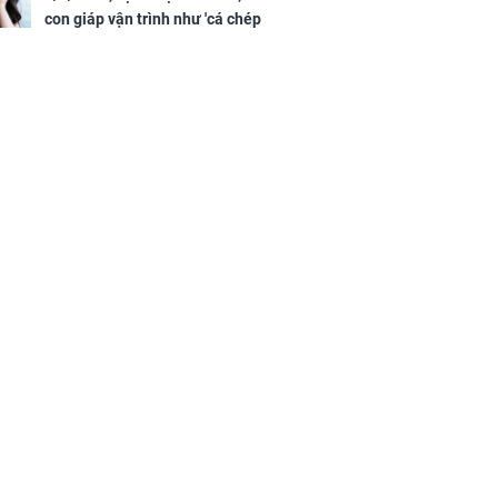
con giáp vận trình như 'cá chép
hóa rồng', giàu có lên bất chấp,
số đỏ chót như son