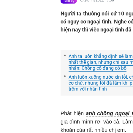
24/11/2022 17:30
Tâm sự
Người ta thường nói cứ 10 ngư
có nguy cơ ngoại tình. Nghe c
hiện nay thì việc ngoại tình đã
Anh ta luôn khẳng định sẽ là
nhất thế gian, nhưng chỉ sau m
nhận: Chồng cô đang có bồ
Anh luôn xuống nước xin lỗi, c
cơ chứ, nhưng tôi đã lầm khi p
trộm với nhân tình'
Phát hiện
anh chồng ngoại t
gia đình mình rơi vào cả. Làm
khoăn của rất nhiều chị em.