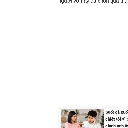
người vợ này đã chọn quả thật
Suốt cả buổ
chiết tôi v
chính anh ấ