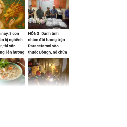
nay, 3 con
NÓNG: Danh tính
ẩn bị nghênh
nhóm đối tượng trộn
, tài vận
Paracetamol vào
ng, lên hương
thuốc Đông y, nổ chữa
g hóa Phượng,
bách bệnh
 may mắn về
ức khỏe và
Cháy nhà 2 tầng ở
 dụng đúng
TPHCM, cha và con
 hạt bình dân
trai 12 tuổi tử vong
thương tâm