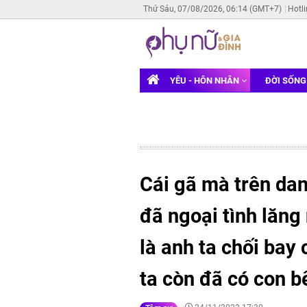
Thứ Sáu, 07/08/2026, 06:14 (GMT+7)
Hotl
YÊU - HÔN NHÂN
ĐỜI SỐN
Cái gã mà trên da
đã ngoại tình lăng
là anh ta chối bay 
ta còn đã có con b