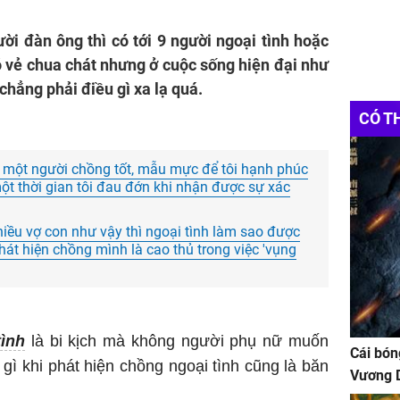
ời đàn ông thì có tới 9 người ngoại tình hoặc
ó vẻ chua chát nhưng ở cuộc sống hiện đại như
 chẳng phải điều gì xa lạ quá.
CÓ T
m một người chồng tốt, mẫu mực để tôi hạnh phúc
ột thời gian tôi đau đớn khi nhận được sự xác
hiều vợ con như vậy thì ngoại tình làm sao được
hát hiện chồng mình là cao thủ trong việc 'vụng
ình
là bi kịch mà không người phụ nữ muốn
Cái bón
 gì khi phát hiện chồng ngoại tình cũng là băn
Vương D