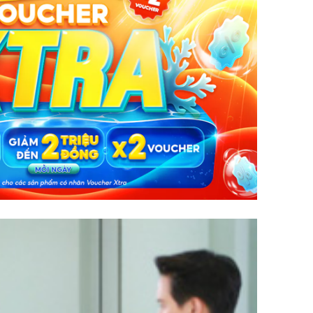
Chân du
viên Hoa
ứng ngượ
nghèo