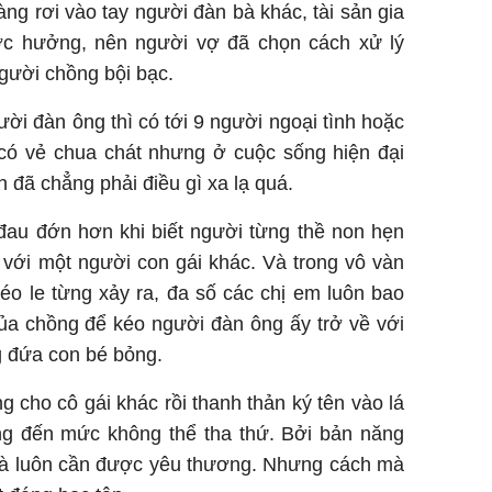
ng rơi vào tay người đàn bà khác, tài sản gia
ợc hưởng, nên người vợ đã chọn cách xử lý
gười chồng bội bạc.
ời đàn ông thì có tới 9 người ngoại tình hoặc
 có vẻ chua chát nhưng ở cuộc sống hiện đại
h đã chẳng phải điều gì xa lạ quá.
đau đớn hơn khi biết người từng thề non hẹn
i với một người con gái khác. Và trong vô vàn
éo le từng xảy ra, đa số các chị em luôn bao
ủa chồng để kéo người đàn ông ấy trở về với
g đứa con bé bỏng.
ng cho cô gái khác rồi thanh thản ký tên vào lá
ương đến mức không thể tha thứ. Bởi bản năng
và luôn cần được yêu thương. Nhưng cách mà