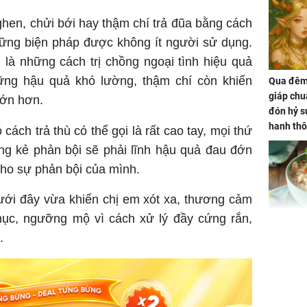
ghen, chửi bới hay thậm chí trả đũa bằng cách
hững biện pháp được không ít người sử dụng.
 là những cách trị chồng ngoại tình hiệu quả
ững hậu quả khó lường, thậm chí còn khiến
Qua đêm 
giáp chu
lớn hơn.
đón hỷ sự
hanh thô
cách trả thù có thể gọi là rất cao tay, mọi thứ
hóa Rồn
ưng kẻ phản bội sẽ phải lĩnh hậu quả đau đớn
gom hết
 cho sự phản bội của mình.
nhà
ưới đây vừa khiến chị em xót xa, thương cảm
hục, ngưỡng mộ vì cách xử lý đầy cứng rắn,
Giá trị s
.
cách sử
của loại