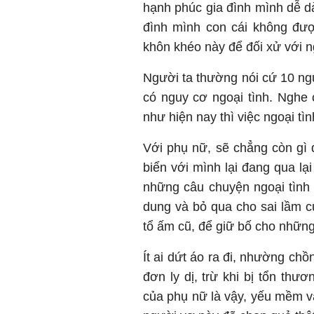
hạnh phúc gia đình mình dễ dà
đình mình con cái không đư
khôn khéo này để đối xử với n
Người ta thường nói cứ 10 ngư
có nguy cơ ngoại tình. Nghe
như hiện nay thì việc ngoại tìn
Với phụ nữ, sẽ chẳng còn gì 
biển với mình lại đang qua lạ
những câu chuyện ngoại tình 
dung và bỏ qua cho sai lầm c
tổ ấm cũ, để giữ bố cho nhữn
Ít ai dứt áo ra đi, nhường chồ
đơn ly dị, trừ khi bị tổn th
của phụ nữ là vậy, yếu mềm 