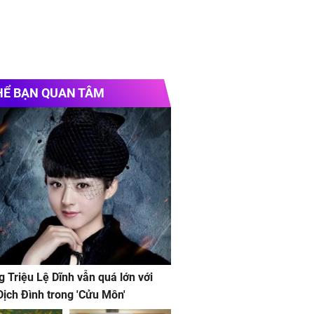
HỂ BẠN QUAN TÂM
g Triệu Lệ Dĩnh vẫn quá lớn với
ịch Đình trong 'Cửu Môn'