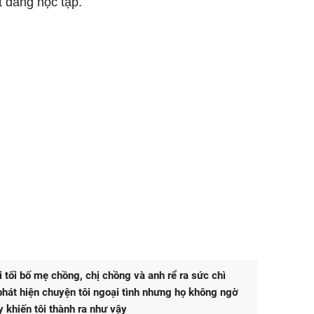
 đáng học tập.
i tối bố mẹ chồng, chị chồng và anh rể ra sức chì
ì phát hiện chuyện tôi ngoại tình nhưng họ không ngờ
y khiến tôi thành ra như vậy