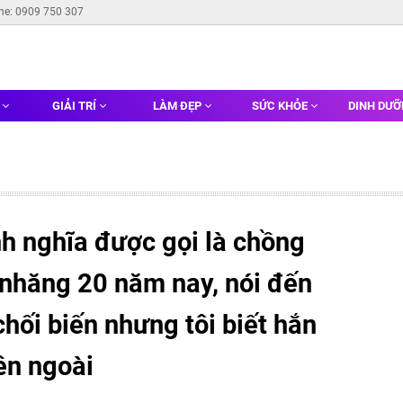
ine: 0909 750 307
G
GIẢI TRÍ
LÀM ĐẸP
SỨC KHỎE
DINH DƯ
nh nghĩa được gọi là chồng
 nhăng 20 năm nay, nói đến
chối biến nhưng tôi biết hắn
ên ngoài