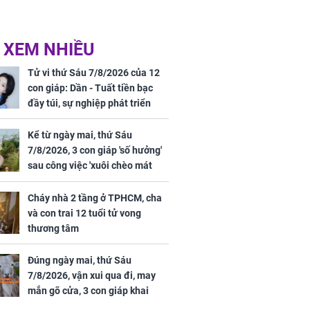
 XEM NHIỀU
Tử vi thứ Sáu 7/8/2026 của 12
con giáp: Dần - Tuất tiền bạc
đầy túi, sự nghiệp phát triển
hưng thịnh, Mão - Thân tài lộc
ảm đạm, mọi sự khó thành công
Kể từ ngày mai, thứ Sáu
mỹ mãn
7/8/2026, 3 con giáp 'số hưởng'
sau công việc 'xuôi chèo mát
mái', tiền tài 'thu về như nước',
tình duyên viên mãn
Cháy nhà 2 tầng ở TPHCM, cha
và con trai 12 tuổi tử vong
thương tâm
Đúng ngày mai, thứ Sáu
7/8/2026, vận xui qua đi, may
mắn gõ cửa, 3 con giáp khai
thông vận mệnh, tiền nhiều vô