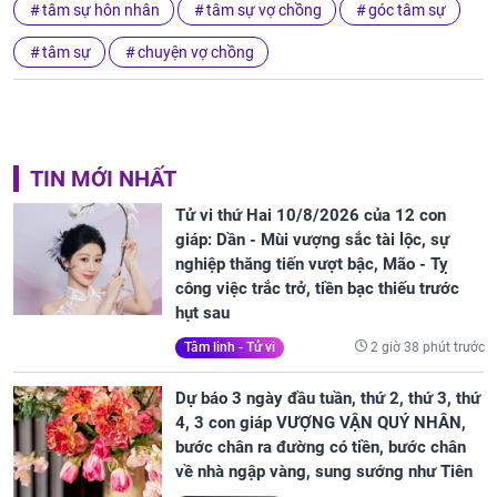
tâm sự hôn nhân
tâm sự vợ chồng
góc tâm sự
tâm sự
chuyện vợ chồng
TIN MỚI NHẤT
Tử vi thứ Hai 10/8/2026 của 12 con
giáp: Dần - Mùi vượng sắc tài lộc, sự
nghiệp thăng tiến vượt bậc, Mão - Tỵ
công việc trắc trở, tiền bạc thiếu trước
hụt sau
2 giờ 38 phút trước
Tâm linh - Tử vi
Dự báo 3 ngày đầu tuần, thứ 2, thứ 3, thứ
4, 3 con giáp VƯỢNG VẬN QUÝ NHÂN,
bước chân ra đường có tiền, bước chân
về nhà ngập vàng, sung sướng như Tiên