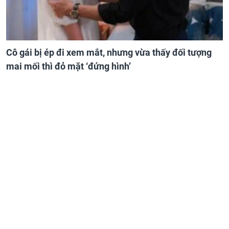
Cô gái bị ép đi xem mắt, nhưng vừa thấy đối tượng
mai mối thì đỏ mặt ‘đứng hình’