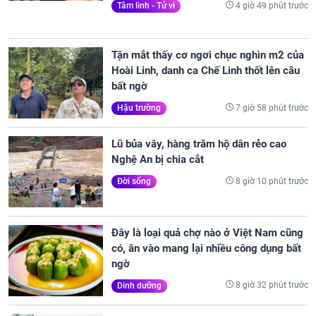
4 giờ 49 phút trước
Tâm linh - Tử vi
Tận mắt thấy cơ ngơi chục nghìn m2 của
Hoài Linh, danh ca Chế Linh thốt lên câu
bất ngờ
7 giờ 58 phút trước
Hậu trường
Lũ bủa vây, hàng trăm hộ dân rẻo cao
Nghệ An bị chia cắt
8 giờ 10 phút trước
Đời sống
Đây là loại quả chợ nào ở Việt Nam cũng
có, ăn vào mang lại nhiều công dụng bất
ngờ
8 giờ 32 phút trước
Dinh dưỡng