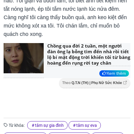
nào. Tôi giận và buồn lắm, tôi biết anh tiết kiệm nên
tắt nóng lạnh, ép tôi tắm nước lạnh lúc nửa đêm.
Càng nghĩ tôi càng thấy buồn quá, anh keo kiệt đến
mức không xót xa tôi. Tôi chán lắm, chỉ muốn bỏ
quách cho xong.
Chồng qua đời 2 tuần, một người
đàn ông lạ bỗng tìm đến nhà rồi tiết
lộ bí mật động trời khiến tôi từ bàng
hoàng đến rụng rời tay chân
Xem thêm
Theo
Q.T.N (TH) | Phụ Nữ Sức Khỏe
Từ khóa:
tâm sự gia đình
tâm sự eva