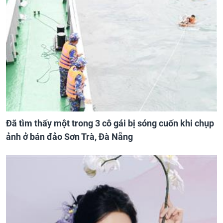
Đã tìm thấy một trong 3 cô gái bị sóng cuốn khi chụp
ảnh ở bán đảo Sơn Trà, Đà Nẵng