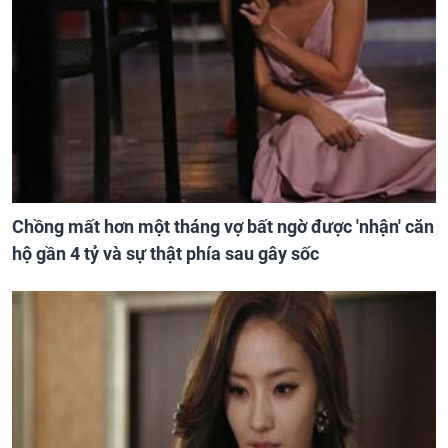
Chồng mất hơn một tháng vợ bất ngờ được 'nhận' căn
hộ gần 4 tỷ và sự thật phía sau gây sốc