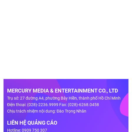
MERCURY MEDIA & ENTERTAINMENT CO., LTD
Trụ sở: 27 đường A4, phường Bảy Hiền, thành phố Hồ Chí Minh
Điện thoại: (028)-2236.9999 Fax: (028)-6268.0458
Chịu trách nhiệm nội dung: Đào Trọng Nhân
LIÊN HỆ QUẢNG CÁO
Hotline: 0909 750 307