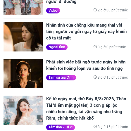
người đi đường
2 giờ 30 phút trước
Video
Nhân tình của chồng kêu mang thai vòi
tiền, người vợ gửi ngay tờ giấy này khiến
cô ta tái mặt
3 giờ 0 phút trước
Ngoại tình
Phát sinh việc bất ngờ trước ngày ly hôn
khiến tôi hoảng loạn và sau đó tỉnh ngộ
3 giờ 15 phút trước
Tâm sự gia đình
Kể từ ngày mai, thứ Bảy 8/8/2026, Thần
Tài 'điểm mặt gọi tên', 3 con giáp lộc
nhiều hơn sông, tài vận sáng như trăng
Rằm, chính thức hết khổ
3 giờ 15 phút trước
Tâm linh - Tử vi