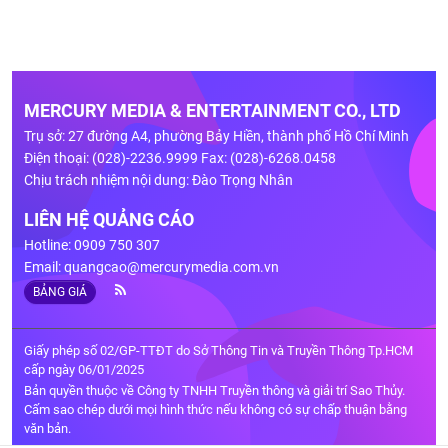
MERCURY MEDIA & ENTERTAINMENT CO., LTD
Trụ sở: 27 đường A4, phường Bảy Hiền, thành phố Hồ Chí Minh
Điện thoại: (028)-2236.9999 Fax: (028)-6268.0458
Chịu trách nhiệm nội dung: Đào Trọng Nhân
LIÊN HỆ QUẢNG CÁO
Hotline: 0909 750 307
Email:
quangcao@mercurymedia.com.vn
BẢNG GIÁ
Giấy phép số 02/GP-TTĐT do Sở Thông Tin và Truyền Thông Tp.HCM
cấp ngày 06/01/2025
Bản quyền thuộc về Công ty TNHH Truyền thông và giải trí Sao Thủy.
Cấm sao chép dưới mọi hình thức nếu không có sự chấp thuận bằng
văn bản.