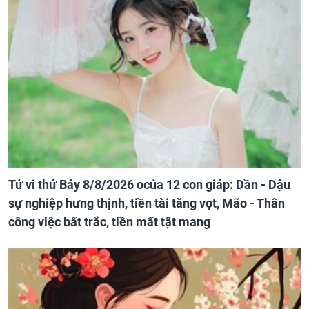
Tử vi thứ Bảy 8/8/2026 ocủa 12 con giáp: Dần - Dậu
sự nghiệp hưng thịnh, tiền tài tăng vọt, Mão - Thân
công việc bất trắc, tiền mất tật mang