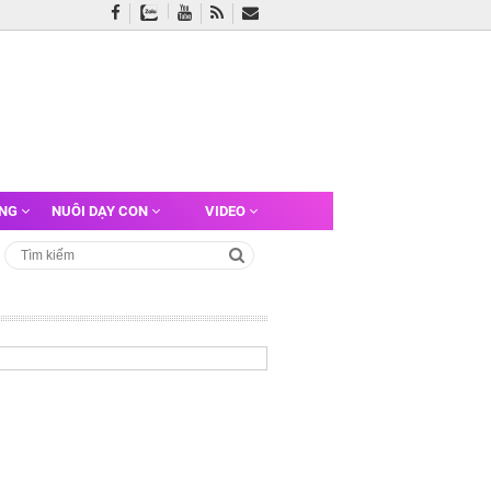
ỠNG
NUÔI DẠY CON
VIDEO