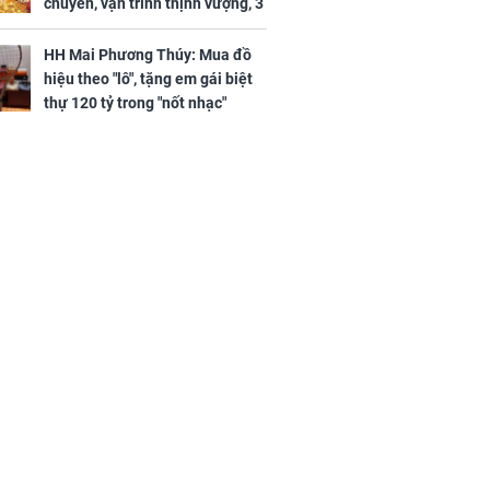
chuyển, vận trình thịnh vượng, 3
con giáp nhận phúc khí nhà trời,
tình tiền đỏ như son, vận may
HH Mai Phương Thúy: Mua đồ
hanh thông
hiệu theo "lô", tặng em gái biệt
thự 120 tỷ trong "nốt nhạc"