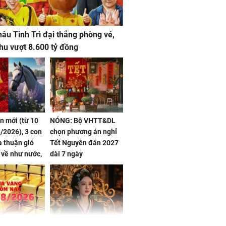
âu Tinh Trì đại thắng phòng vé,
hu vượt 8.600 tỷ đồng
ần mới (từ 10
NÓNG: Bộ VHTT&DL
/2026), 3 con
chọn phương án nghỉ
 thuận gió
Tết Nguyên đán 2027
n về như nước,
dài 7 ngày
 dư dả, Phú
 Hoa, vận
ai sáng