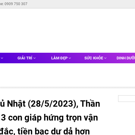
ne: 0909 750 307
G
GIẢI TRÍ
LÀM ĐẸP
SỨC KHỎE
DINH DƯ
ủ Nhật (28/5/2023), Thần
n 3 con giáp hứng trọn vận
đắc, tiền bạc dư dả hơn