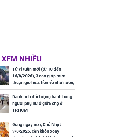
 XEM NHIỀU
Tử vi tuần mới (từ 10 đến
16/8/2026), 3 con giáp mưa
thuận gió hòa, tiền về như nước,
bạc vàng dư dả, Phú Quý Vinh
Hoa, vận trình khai sáng
Danh tính đối tượng hành hung
người phụ nữ ở giữa chợ ở
TP.HCM
Đúng ngày mai, Chủ Nhật
9/8/2026, càn khôn xoay