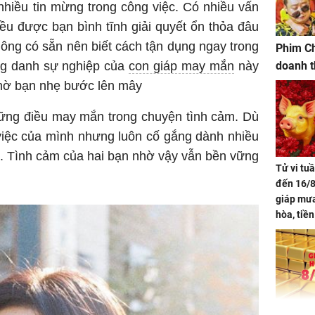
hiều tin mừng trong công việc. Có nhiều vấn
ều được bạn bình tĩnh giải quyết ổn thỏa đâu
không có sẵn nên biết cách tận dụng ngay trong
Phim Ch
ông danh sự nghiệp của
con giáp may mắn
này
doanh t
chờ bạn nhẹ bước lên mây
hững điều may mắn trong chuyện tình cảm. Dù
việc của mình nhưng luôn cố gắng dành nhiều
ể. Tình cảm của hai bạn nhờ vậy vẫn bền vững
Tử vi tu
đến 16/8
giáp mưa
hòa, tiề
bạc vàng
Quý Vinh
trình kh