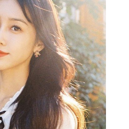
Giá vàng
ngày 8/8
vọt lên 1
đồng/lư
Trong 4 
tháng 6 
giáp vượ
Lộc, Phú
đổi mện
Hoàng, ô
ngơi đồ 