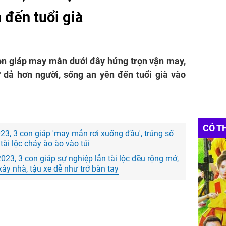
 đến tuổi già
con giáp may mắn dưới đây hứng trọn vận may,
ư dả hơn người, sống an yên đến tuổi già vào
CÓ T
3, 3 con giáp 'may mắn rơi xuống đầu', trúng số
tài lộc chảy ào ào vào túi
23, 3 con giáp sự nghiệp lẫn tài lộc đều rộng mở,
xây nhà, tậu xe dễ như trở bàn tay