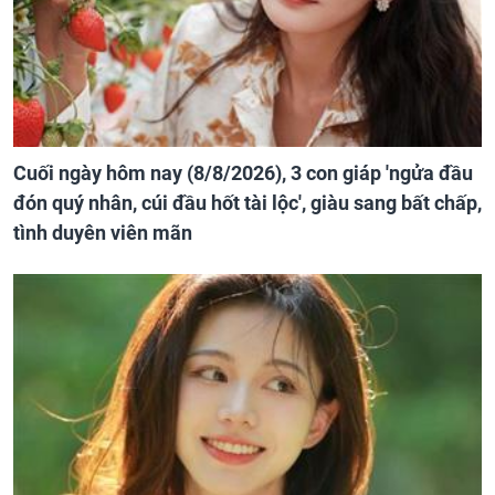
Cuối ngày hôm nay (8/8/2026), 3 con giáp 'ngửa đầu
đón quý nhân, cúi đầu hốt tài lộc', giàu sang bất chấp,
tình duyên viên mãn