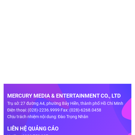
MERCURY MEDIA & ENTERTAINMENT CO., LTD
Trụ sở: 27 đường A4, phường Bảy Hiền, thành phố Hồ Chí Minh
Điện thoại: (028)-2236.9999 Fax: (028)-6268.0458
Chịu trách nhiệm nội dung: Đào Trọng Nhân
LIÊN HỆ QUẢNG CÁO