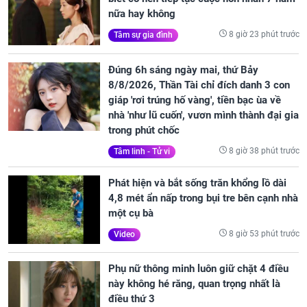
nữa hay không
8 giờ 23 phút trước
Tâm sự gia đình
Đúng 6h sáng ngày mai, thứ Bảy
8/8/2026, Thần Tài chỉ đích danh 3 con
giáp 'rơi trúng hố vàng', tiền bạc ùa về
nhà 'như lũ cuốn', vươn mình thành đại gia
trong phút chốc
8 giờ 38 phút trước
Tâm linh - Tử vi
Phát hiện và bắt sống trăn khổng lồ dài
4,8 mét ẩn nấp trong bụi tre bên cạnh nhà
một cụ bà
8 giờ 53 phút trước
Video
Phụ nữ thông minh luôn giữ chặt 4 điều
này không hé răng, quan trọng nhất là
điều thứ 3