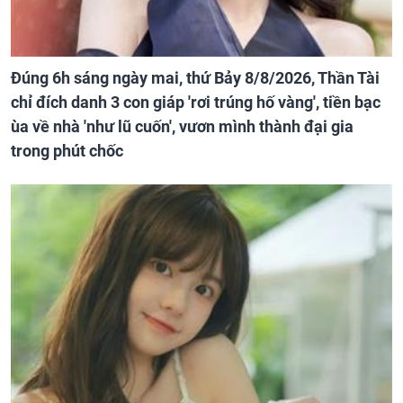
Đúng 6h sáng ngày mai, thứ Bảy 8/8/2026, Thần Tài
chỉ đích danh 3 con giáp 'rơi trúng hố vàng', tiền bạc
ùa về nhà 'như lũ cuốn', vươn mình thành đại gia
trong phút chốc