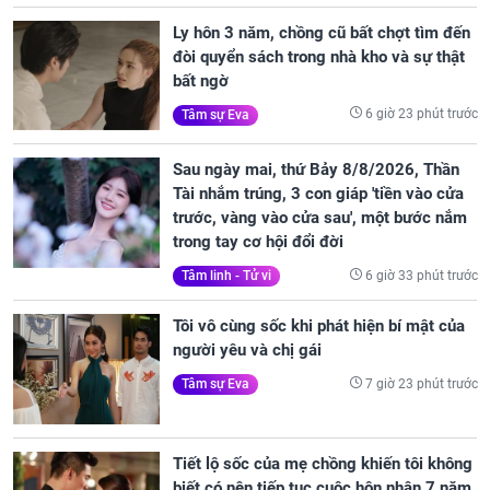
Ly hôn 3 năm, chồng cũ bất chợt tìm đến
đòi quyển sách trong nhà kho và sự thật
bất ngờ
6 giờ 23 phút trước
Tâm sự Eva
Sau ngày mai, thứ Bảy 8/8/2026, Thần
Tài nhắm trúng, 3 con giáp 'tiền vào cửa
trước, vàng vào cửa sau', một bước nắm
trong tay cơ hội đổi đời
6 giờ 33 phút trước
Tâm linh - Tử vi
Tôi vô cùng sốc khi phát hiện bí mật của
người yêu và chị gái
7 giờ 23 phút trước
Tâm sự Eva
Tiết lộ sốc của mẹ chồng khiến tôi không
biết có nên tiếp tục cuộc hôn nhân 7 năm