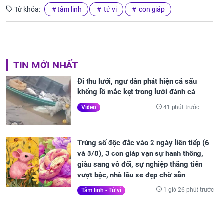
Từ khóa:
tâm linh
tử vi
con giáp
TIN MỚI NHẤT
Đi thu lưới, ngư dân phát hiện cá sấu
khổng lồ mắc kẹt trong lưới đánh cá
41 phút trước
Video
Trúng số độc đắc vào 2 ngày liên tiếp (6
và 8/8), 3 con giáp vạn sự hanh thông,
giàu sang vô đối, sự nghiệp thăng tiến
vượt bậc, nhà lầu xe đẹp chờ sẵn
1 giờ 26 phút trước
Tâm linh - Tử vi