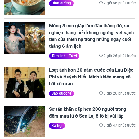
2 giờ 56 phút trước
Dinh dưỡng
Mừng 3 con giáp làm đâu thắng đó, sự
nghiệp thăng tiến không ngừng, vét sạch
tiền của thiên hạ trong những ngày cuối
tháng 6 âm lịch
3 giờ 26 phút trước
Tâm linh - Tử vi
Loạt ảnh hơn 20 năm trước của Lưu Diệc
Phi và Huỳnh Hiểu Minh khiến mạng xã
hội xôn xao
3 giờ 26 phút trước
Sao quốc tế
Sơ tán khẩn cấp hơn 200 người trong
đêm mưa lũ ở Sơn La, ô tô bị vùi lấp
3 giờ 47 phút trước
Xã hội