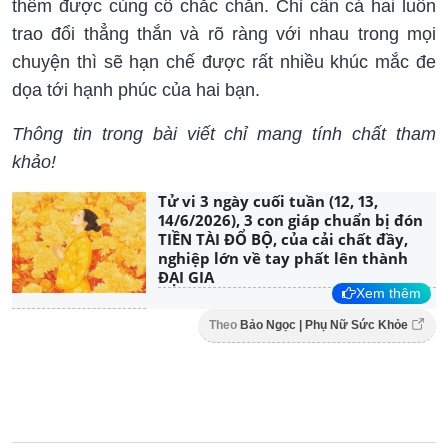
thêm được củng cố chắc chắn. Chỉ cần cả hai luôn
trao đổi thẳng thắn và rõ ràng với nhau trong mọi
chuyện thì sẽ hạn chế được rất nhiều khúc mắc đe
dọa tới hạnh phúc của hai bạn.
Thông tin trong bài viết chỉ mang tính chất tham
khảo!
Tử vi 3 ngày cuối tuần (12, 13,
14/6/2026), 3 con giáp chuẩn bị đón
TIỀN TÀI ĐỔ BỘ, của cải chất đầy,
nghiệp lớn về tay phất lên thành
ĐẠI GIA
Xem thêm
Theo
Bảo Ngọc | Phụ Nữ Sức Khỏe