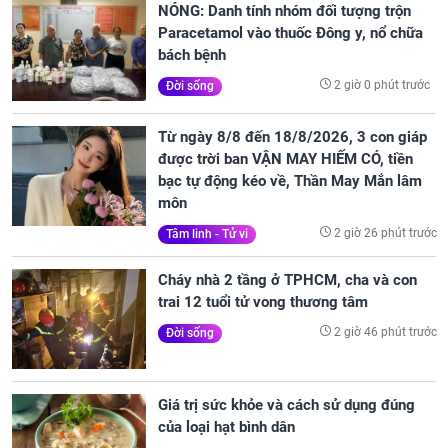
NÓNG: Danh tính nhóm đối tượng trộn
Paracetamol vào thuốc Đông y, nổ chữa
bách bệnh
2 giờ 0 phút trước
Đời sống
Từ ngày 8/8 đến 18/8/2026, 3 con giáp
được trời ban VẬN MAY HIẾM CÓ, tiền
bạc tự động kéo về, Thần May Mắn lâm
môn
2 giờ 26 phút trước
Tâm linh - Tử vi
Cháy nhà 2 tầng ở TPHCM, cha và con
trai 12 tuổi tử vong thương tâm
2 giờ 46 phút trước
Đời sống
Giá trị sức khỏe và cách sử dụng đúng
của loại hạt bình dân