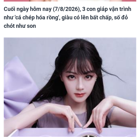
Cuối ngày hôm nay (7/8/2026), 3 con giáp vận trình
như 'cá chép hóa rồng', giàu có lên bất chấp, số đỏ
chót như son