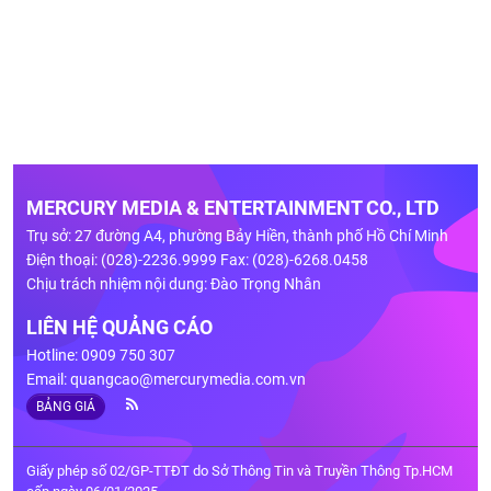
MERCURY MEDIA & ENTERTAINMENT CO., LTD
Trụ sở: 27 đường A4, phường Bảy Hiền, thành phố Hồ Chí Minh
Điện thoại: (028)-2236.9999 Fax: (028)-6268.0458
Chịu trách nhiệm nội dung: Đào Trọng Nhân
LIÊN HỆ QUẢNG CÁO
Hotline: 0909 750 307
Email:
quangcao@mercurymedia.com.vn
BẢNG GIÁ
Giấy phép số 02/GP-TTĐT do Sở Thông Tin và Truyền Thông Tp.HCM