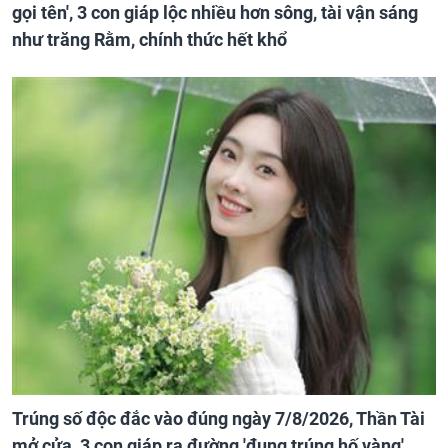
gọi tên', 3 con giáp lộc nhiều hơn sông, tài vận sáng
như trăng Rằm, chính thức hết khổ
Trúng số độc đắc vào đúng ngày 7/8/2026, Thần Tài
mở cửa, 3 con giáp ra đường 'đụng trúng hố vàng',