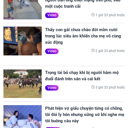
người đàn ông thiệt mạng trên phố, sau
một cuộc tranh cãi
1 giờ 33 phút trước
Video
Thấy con gái chưa chào đời mỉm cười
trong lúc siêu âm khiến cha mẹ vô cùng
xúc động
2 giờ 33 phút trước
Video
Trọng tài bỏ chạy khi bị người hâm mộ
đuổi đánh trên sân và cái kết
3 giờ 33 phút trước
Video
Phát hiện vợ giấu chuyện từng có chồng,
tôi đòi ly hôn nhưng sững sờ khi nghe mẹ
tôi buông câu này