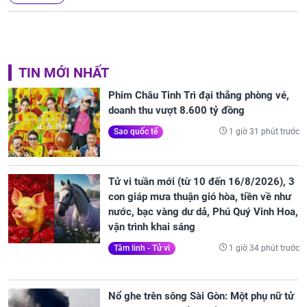
TIN MỚI NHẤT
Phim Châu Tinh Trì đại thắng phòng vé,
doanh thu vượt 8.600 tỷ đồng
1 giờ 31 phút trước
Sao quốc tế
Tử vi tuần mới (từ 10 đến 16/8/2026), 3
con giáp mưa thuận gió hòa, tiền về như
nước, bạc vàng dư dả, Phú Quý Vinh Hoa,
vận trình khai sáng
1 giờ 34 phút trước
Tâm linh - Tử vi
Nổ ghe trên sông Sài Gòn: Một phụ nữ tử