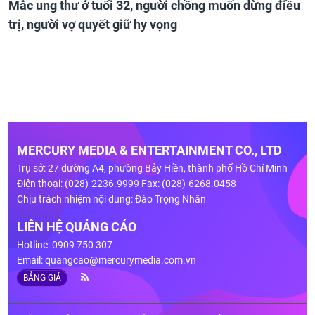
Mắc ung thư ở tuổi 32, người chồng muốn dừng điều
trị, người vợ quyết giữ hy vọng
MERCURY MEDIA & ENTERTAINMENT CO., LTD
Trụ sở: 27 đường A4, phường Bảy Hiền, thành phố Hồ Chí Minh
Điện thoại: (028)-2236.9999 Fax: (028)-6268.0458
Chịu trách nhiệm nội dung: Đào Trọng Nhân
LIÊN HỆ QUẢNG CÁO
Hotline: 0909 750 307
Email:
quangcao@mercurymedia.com.vn
BẢNG GIÁ