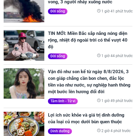
vong, 3 người nhảy xuống nước
1 giờ 41 phút trước
Đời sống
TIN MỚI: Miền Bắc sắp nắng nóng diện
rộng, nhiệt độ ngoài trời có thể vượt 40
độ
1 giờ 44 phút trước
Đời sống
Vận đỏ như son kể từ ngày 8/8/2026, 3
con giáp chẳng cần bon chen, đắc lộc
tiền vào như nước, sự nghiệp hanh thông
một bước lên hương đổi đời
1 giờ 49 phút trước
Tâm linh - Tử vi
Lợi ích sức khỏe và giá trị dinh dưỡng
của loại củ mọc dưới bùn quen thuộc
2 giờ 4 phút trước
Dinh dưỡng