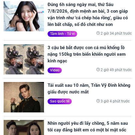
Đúng 6h sáng ngày mai, thứ Sáu
7/8/2026, định mệnh an bài, 3 con giáp
vận trình như 'cá chép hóa rồng', giàu có
lên bất chấp, số đỏ chót như son
2 giờ 34 phút trước
Tâm linh - Tử vi
3 cậu bé bắt được con cá mú khổng lồ
nặng 150kg trên biển khiến người xem
kinh ngạc
2 giờ 49 phút trước
Video
Tái xuất sau 10 năm, Trần Vỹ Đình không
giấu được nước mắt
3 giờ 4 phút trước
Sao quốc tế
Nhìn người yêu đi lấy chồng, 5 năm sau
tôi cay đắng biết em có một bí mật sốc