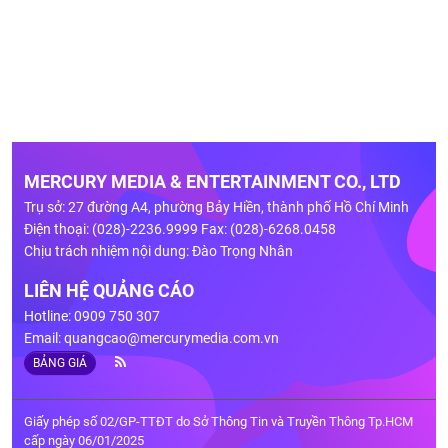
MERCURY MEDIA & ENTERTAINMENT CO., LTD
Trụ sở: 27 đường A4, phường Bảy Hiền, thành phố Hồ Chí Minh
Điện thoại: (028)-2236.9999 Fax: (028)-6268.0458
Chịu trách nhiệm nội dung: Đào Trọng Nhân
LIÊN HỆ QUẢNG CÁO
Hotline: 0909 750 307
Email:
quangcao@mercurymedia.com.vn
BẢNG GIÁ
Giấy phép số 02/GP-TTĐT do Sở Thông Tin và Truyền Thông Tp.HCM
cấp ngày 06/01/2025