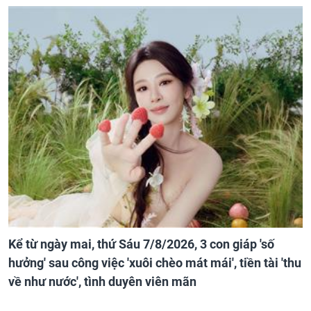
Kể từ ngày mai, thứ Sáu 7/8/2026, 3 con giáp 'số
hưởng' sau công việc 'xuôi chèo mát mái', tiền tài 'thu
về như nước', tình duyên viên mãn