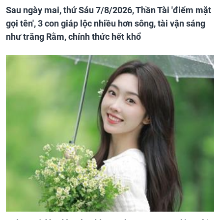
Sau ngày mai, thứ Sáu 7/8/2026, Thần Tài 'điểm mặt
gọi tên', 3 con giáp lộc nhiều hơn sông, tài vận sáng
như trăng Rằm, chính thức hết khổ