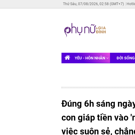
Thứ Sáu, 07/08/2026, 02:58 (GMT+7)
Hotl
YÊU - HÔN NHÂN
ĐỜI SỐN
Đúng 6h sáng ngày
con giáp tiền vào 
việc suôn sẻ, chẳn