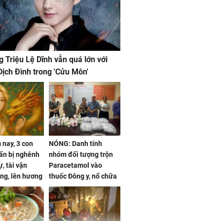
g Triệu Lệ Dĩnh vẫn quá lớn với
ịch Đình trong 'Cửu Môn'
nay, 3 con
NÓNG: Danh tính
ẩn bị nghênh
nhóm đối tượng trộn
, tài vận
Paracetamol vào
ng, lên hương
thuốc Đông y, nổ chữa
g hóa Phượng,
bách bệnh
 may mắn về