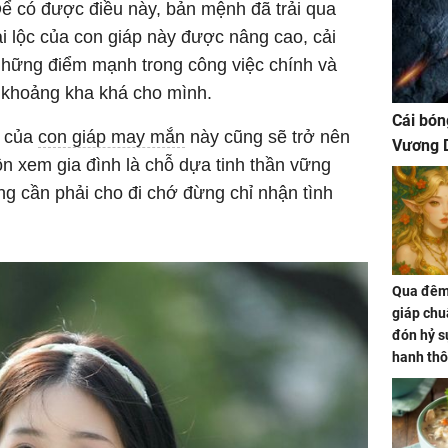
ể có được điều này, bản mệnh đã trải qua
ài lộc của con giáp này được nâng cao, cải
 những điểm mạnh trong công việc chính và
t khoảng kha khá cho mình.
Cái bón
m của
con giáp may mắn
này cũng sẽ trở nên
Vương D
ôn xem gia đình là chỗ dựa tinh thần vững
g cần phải cho đi chớ đừng chỉ nhận tình
Qua đêm 
giáp chu
đón hỷ sự
hanh thô
hóa Rồn
gom hết
nhà