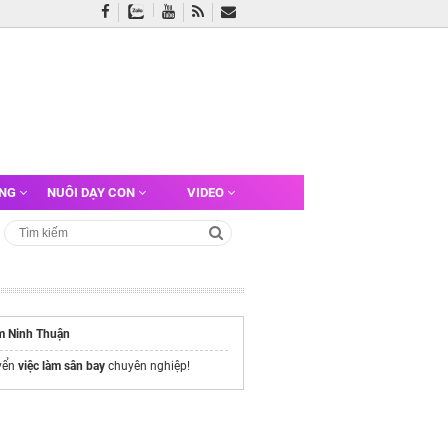
ỠNG
NUÔI DẠY CON
VIDEO
àm Ninh Thuận
yển
việc làm sân bay
chuyên nghiệp!