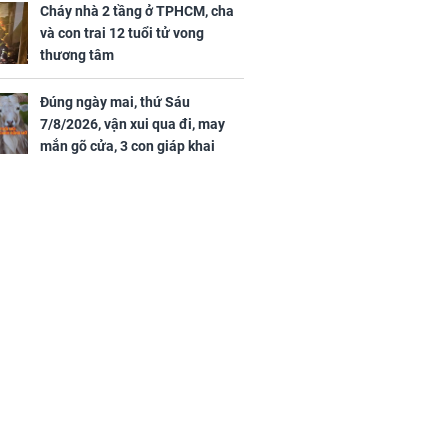
tình duyên viên mãn
Cháy nhà 2 tầng ở TPHCM, cha
và con trai 12 tuổi tử vong
thương tâm
Đúng ngày mai, thứ Sáu
7/8/2026, vận xui qua đi, may
mắn gõ cửa, 3 con giáp khai
thông vận mệnh, tiền nhiều vô
kể, phước lộc đầy nhà, trúng số
độc đắc