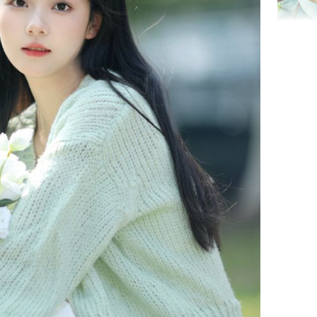
Giá trị s
cách sử
của loại
Chân du
viên Hoa
ứng ngượ
nghèo