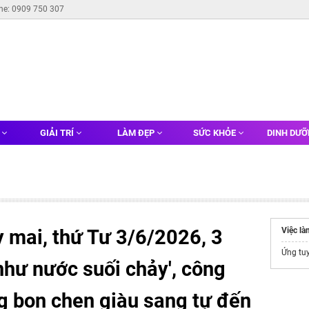
ine: 0909 750 307
G
GIẢI TRÍ
LÀM ĐẸP
SỨC KHỎE
DINH DƯ
 mai, thứ Tư 3/6/2026, 3
Việc l
Ứng tu
'như nước suối chảy', công
g bon chen giàu sang tự đến