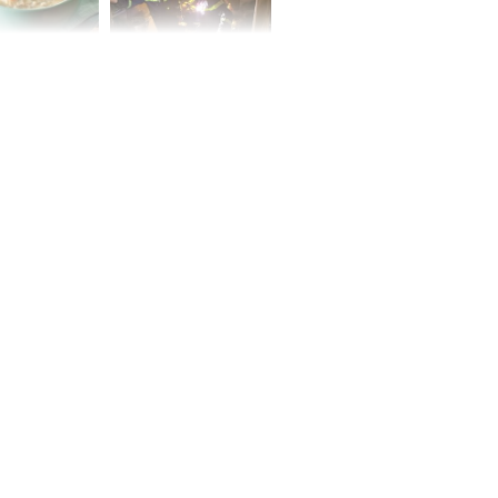
ức khỏe và
Cháy nhà 2 tầng ở
 dụng đúng
TPHCM, cha và con
 hạt bình dân
trai 12 tuổi tử vong
thương tâm
ng nam diễn
 ngữ gây phản
c khi than