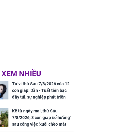
 XEM NHIỀU
Tử vi thứ Sáu 7/8/2026 của 12
con giáp: Dần - Tuất tiền bạc
đầy túi, sự nghiệp phát triển
hưng thịnh, Mão - Thân tài lộc
ảm đạm, mọi sự khó thành công
Kể từ ngày mai, thứ Sáu
mỹ mãn
7/8/2026, 3 con giáp 'số hưởng'
sau công việc 'xuôi chèo mát
mái', tiền tài 'thu về như nước',