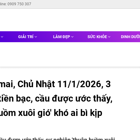
line: 0909 750 307
G
GIẢI TRÍ
LÀM ĐẸP
SỨC KHỎE
DINH DƯ
ai, Chủ Nhật 11/1/2026, 3
tiền bạc, cầu được ước thấy,
ồm xuôi gió' khó ai bì kịp
 cầu được ước thấy, sự nghiệp 'thuận buồm xuôi