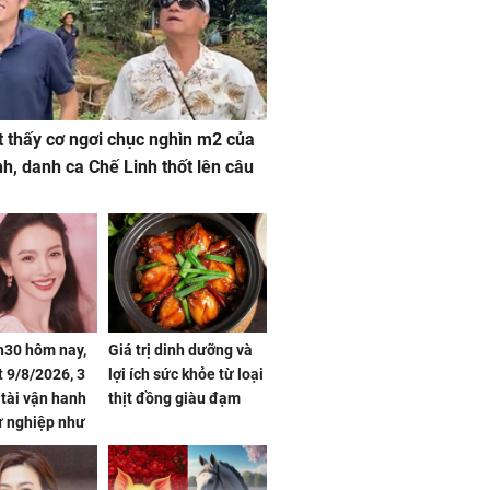
 thấy cơ ngơi chục nghìn m2 của
nh, danh ca Chế Linh thốt lên câu
h30 hôm nay,
Giá trị dinh dưỡng và
 9/8/2026, 3
lợi ích sức khỏe từ loại
 tài vận hanh
thịt đồng giàu đạm
ự nghiệp như
hóa Rồng', vét
á trong thiên