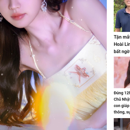
Tận mắt
Hoài Li
bất ngờ
Đúng 12
Chủ Nhật
con giáp
thông, s
'cá chép 
cạn lộc l