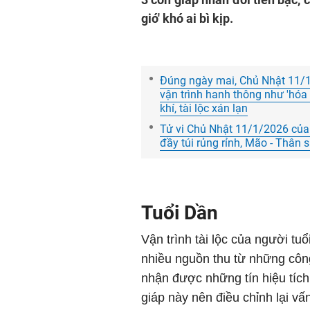
gió' khó ai bì kịp.
Đúng ngày mai, Chủ Nhật 11/1/
vận trình hanh thông như 'hóa
khí, tài lộc xán lạn
Tử vi Chủ Nhật 11/1/2026 của 1
đầy túi rủng rỉnh, Mão - Thân s
Tuổi Dần
Vận trình tài lộc của người t
nhiều nguồn thu từ những côn
nhận được những tín hiệu tích
giáp này nên điều chỉnh lại vấ