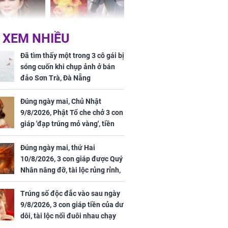
 XEM NHIỀU
 mỹ nhân Hồng
Tử vi tuần mới (từ 10
uan Chi Lâm
đến 16/8/2026), 3 con
Đã tìm thấy một trong 3 cô gái bị
tin yêu trai
giáp mưa thuận gió
sóng cuốn khi chụp ảnh ở bán
36 tuổi
hòa, tiền về như nước,
đảo Sơn Trà, Đà Nẵng
bạc vàng dư dả, Phú
Quý Vinh Hoa, vận
Đúng ngày mai, Chủ Nhật
trình khai sáng
9/8/2026, Phật Tổ che chở 3 con
giáp 'đạp trúng mỏ vàng', tiền
u Tinh Trì
bạc nhiều như lá sung, sự
g phòng vé,
nghiệp vượng phát
Đúng ngày mai, thứ Hai
u vượt 8.600
10/8/2026, 3 con giáp được Quý
Nhân nâng đỡ, tài lộc rủng rỉnh,
yên tâm hưởng vinh hoa Phú
Quý
Trúng số độc đắc vào sau ngày
9/8/2026, 3 con giáp tiền của dư
dôi, tài lộc nối đuôi nhau chạy
vào nhà, sự nghiệp phất lên