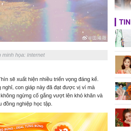
hạ
TIN
'Đệ nhất
Kông' Q
phản hồi 
trẻ kém 
 minh họa: Internet
Phim Châ
hìn sẽ xuất hiện nhiều triển vọng đáng kể.
đại thắn
nghỉ, con giáp này đã đạt được vị ví mà
doanh th
không ngừng cố gắng vượt lên khó khăn và
tỷ đồng
u đồng nghiệp học tập.