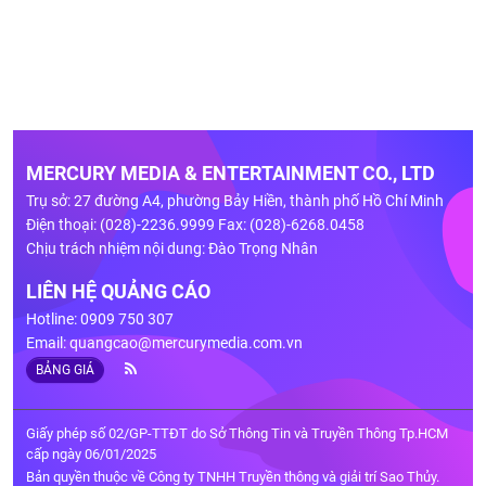
MERCURY MEDIA & ENTERTAINMENT CO., LTD
Trụ sở: 27 đường A4, phường Bảy Hiền, thành phố Hồ Chí Minh
Điện thoại: (028)-2236.9999 Fax: (028)-6268.0458
Chịu trách nhiệm nội dung: Đào Trọng Nhân
LIÊN HỆ QUẢNG CÁO
Hotline: 0909 750 307
Email:
quangcao@mercurymedia.com.vn
BẢNG GIÁ
Giấy phép số 02/GP-TTĐT do Sở Thông Tin và Truyền Thông Tp.HCM
cấp ngày 06/01/2025
Bản quyền thuộc về Công ty TNHH Truyền thông và giải trí Sao Thủy.