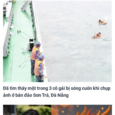
Đã tìm thấy một trong 3 cô gái bị sóng cuốn khi chụp
ảnh ở bán đảo Sơn Trà, Đà Nẵng