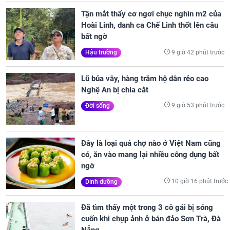
Tận mắt thấy cơ ngơi chục nghìn m2 của
Hoài Linh, danh ca Chế Linh thốt lên câu
bất ngờ
9 giờ 42 phút trước
Hậu trường
Lũ bủa vây, hàng trăm hộ dân rẻo cao
Nghệ An bị chia cắt
9 giờ 53 phút trước
Đời sống
Đây là loại quả chợ nào ở Việt Nam cũng
có, ăn vào mang lại nhiều công dụng bất
ngờ
10 giờ 16 phút trước
Dinh dưỡng
Đã tìm thấy một trong 3 cô gái bị sóng
cuốn khi chụp ảnh ở bán đảo Sơn Trà, Đà