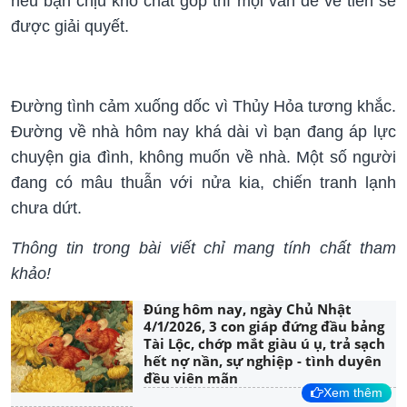
nếu bạn chịu khó chắt góp thì mọi vấn đề về tiền sẽ
được giải quyết.
Đường tình cảm xuống dốc vì Thủy Hỏa tương khắc.
Đường về nhà hôm nay khá dài vì bạn đang áp lực
chuyện gia đình, không muốn về nhà. Một số người
đang có mâu thuẫn với nửa kia, chiến tranh lạnh
chưa dứt.
Thông tin trong bài viết chỉ mang tính chất tham
khảo!
Đúng hôm nay, ngày Chủ Nhật
4/1/2026, 3 con giáp đứng đầu bảng
Tài Lộc, chớp mắt giàu ú ụ, trả sạch
hết nợ nần, sự nghiệp - tình duyên
đều viên mãn
Xem thêm