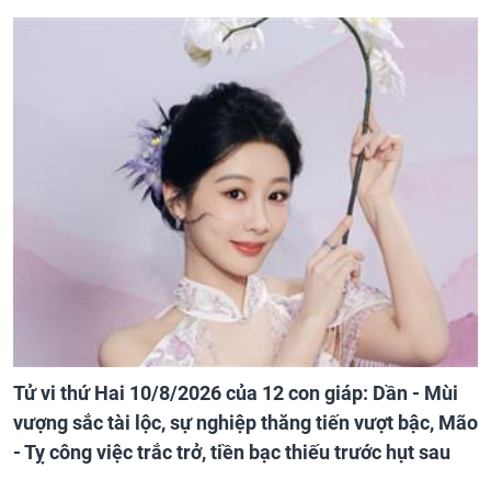
Tử vi thứ Hai 10/8/2026 của 12 con giáp: Dần - Mùi
vượng sắc tài lộc, sự nghiệp thăng tiến vượt bậc, Mão
- Tỵ công việc trắc trở, tiền bạc thiếu trước hụt sau