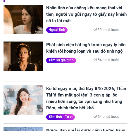
Nhân tình của chồng kêu mang thai vòi
tiền, người vợ gửi ngay tờ giấy này khiến
cô ta tái mặt
39 phút trước
Ngoại tình
Phát sinh việc bất ngờ trước ngày ly hôn
khiến tôi hoảng loạn và sau đó tỉnh ngộ
54 phút trước
Tâm sự gia đình
Kể từ ngày mai, thứ Bảy 8/8/2026, Thần
Tài 'điểm mặt gọi tên', 3 con giáp lộc
nhiều hơn sông, tài vận sáng như trăng
Rằm, chính thức hết khổ
54 phút trước
Tâm linh - Tử vi
Người dân ghi lại được cảnh tượng hàng