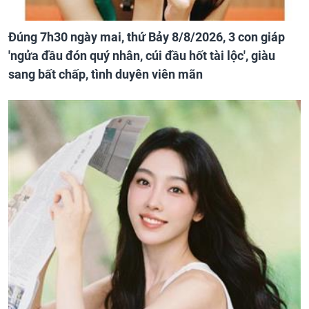
Đúng 7h30 ngày mai, thứ Bảy 8/8/2026, 3 con giáp
'ngửa đầu đón quý nhân, cúi đầu hốt tài lộc', giàu
sang bất chấp, tình duyên viên mãn