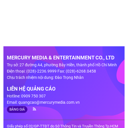
MERCURY MEDIA & ENTERTAINMENT CO., LTD
Trụ sở: 27 đường A4, phường Bảy Hiền, thành phố Hồ Chí Minh
Điện thoại: (028)-2236.9999 Fax: (028)-6268.0458
Chịu trách nhiệm nội dung: Đào Trọng Nhân
LIÊN HỆ QUẢNG CÁO
Hotline: 0909 750 307
Email:
quangcao@mercurymedia.com.vn
BẢNG GIÁ
Giấy phép số 02/GP-TTĐT do Sở Thông Tin và Truyền Thông Tp.HCM