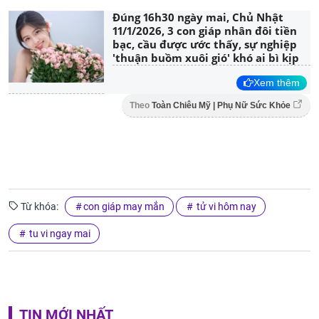
Đúng 16h30 ngày mai, Chủ Nhật
11/1/2026, 3 con giáp nhân đôi tiền
bạc, cầu được ước thấy, sự nghiệp
'thuận buồm xuôi gió' khó ai bì kịp
Xem thêm
Theo
Toàn Chiêu Mỹ | Phụ Nữ Sức Khỏe
Từ khóa:
con giáp may mắn
tử vi hôm nay
tu vi ngay mai
TIN MỚI NHẤT