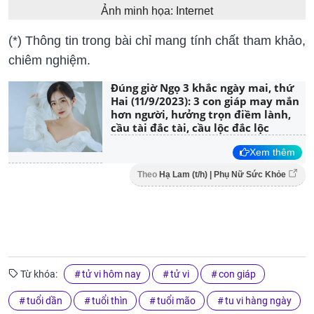
Ảnh minh họa: Internet
(*) Thông tin trong bài chỉ mang tính chất tham khảo,
chiêm nghiệm.
Đúng giờ Ngọ 3 khắc ngày mai, thứ
Hai (11/9/2023): 3 con giáp may mắn
hơn người, hưởng trọn điềm lành,
cầu tài đắc tài, cầu lộc đắc lộc
Xem thêm
Theo
Hạ Lam (t/h) | Phụ Nữ Sức Khỏe
Từ khóa:
tử vi hôm nay
tử vi
con giáp
tuổi dần
tuổi thìn
tuổi mão
tu vi hàng ngày