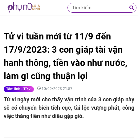
Tử vi tuần mới từ 11/9 đến
17/9/2023: 3 con giáp tài vận
hanh thông, tiền vào như nước,
làm gì cũng thuận lợi
10/09/2023 21:57
Tâm linh - Tử vi
Tử vi ngày mới cho thấy vận trình của 3 con giáp này
sẽ có chuyển biến tích cực, tài lộc vượng phát, công
việc thăng tiến như diều gặp gió.