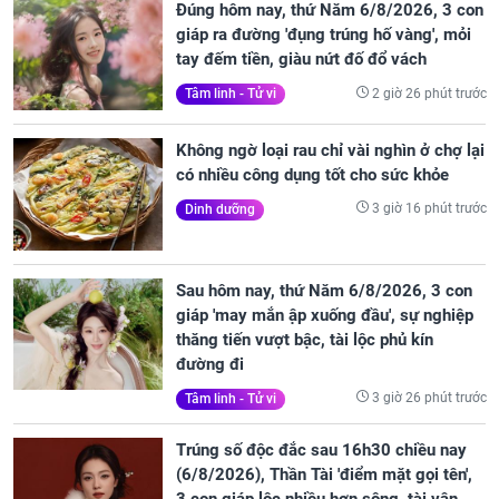
Đúng hôm nay, thứ Năm 6/8/2026, 3 con
giáp ra đường 'đụng trúng hố vàng', mỏi
tay đếm tiền, giàu nứt đố đổ vách
2 giờ 26 phút trước
Tâm linh - Tử vi
Không ngờ loại rau chỉ vài nghìn ở chợ lại
có nhiều công dụng tốt cho sức khỏe
3 giờ 16 phút trước
Dinh dưỡng
Sau hôm nay, thứ Năm 6/8/2026, 3 con
giáp 'may mắn ập xuống đầu', sự nghiệp
thăng tiến vượt bậc, tài lộc phủ kín
đường đi
3 giờ 26 phút trước
Tâm linh - Tử vi
Trúng số độc đắc sau 16h30 chiều nay
(6/8/2026), Thần Tài 'điểm mặt gọi tên',
3 con giáp lộc nhiều hơn sông, tài vận