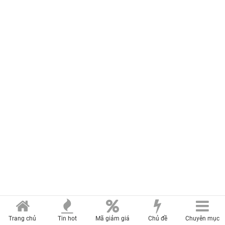
Trang chủ
Tin hot
Mã giảm giá
Chủ đề
Chuyên mục