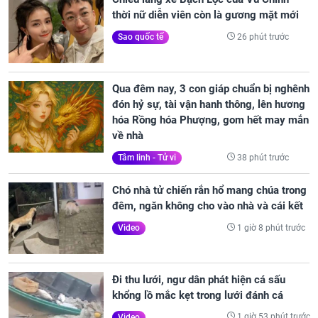
thời nữ diễn viên còn là gương mặt mới
26 phút trước
Sao quốc tế
Qua đêm nay, 3 con giáp chuẩn bị nghênh
đón hỷ sự, tài vận hanh thông, lên hương
hóa Rồng hóa Phượng, gom hết may mắn
về nhà
38 phút trước
Tâm linh - Tử vi
Chó nhà tử chiến rắn hổ mang chúa trong
đêm, ngăn không cho vào nhà và cái kết
1 giờ 8 phút trước
Video
Đi thu lưới, ngư dân phát hiện cá sấu
khổng lồ mắc kẹt trong lưới đánh cá
1 giờ 53 phút trước
Video