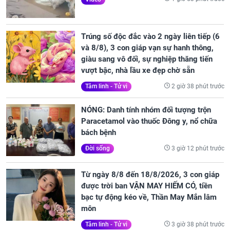
Trúng số độc đắc vào 2 ngày liên tiếp (6
và 8/8), 3 con giáp vạn sự hanh thông,
giàu sang vô đối, sự nghiệp thăng tiến
vượt bậc, nhà lầu xe đẹp chờ sẵn
2 giờ 38 phút trước
Tâm linh - Tử vi
NÓNG: Danh tính nhóm đối tượng trộn
Paracetamol vào thuốc Đông y, nổ chữa
bách bệnh
3 giờ 12 phút trước
Đời sống
Từ ngày 8/8 đến 18/8/2026, 3 con giáp
được trời ban VẬN MAY HIẾM CÓ, tiền
bạc tự động kéo về, Thần May Mắn lâm
môn
3 giờ 38 phút trước
Tâm linh - Tử vi