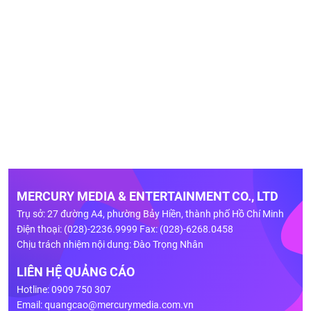
MERCURY MEDIA & ENTERTAINMENT CO., LTD
Trụ sở: 27 đường A4, phường Bảy Hiền, thành phố Hồ Chí Minh
Điện thoại: (028)-2236.9999 Fax: (028)-6268.0458
Chịu trách nhiệm nội dung: Đào Trọng Nhân
LIÊN HỆ QUẢNG CÁO
Hotline: 0909 750 307
Email:
quangcao@mercurymedia.com.vn