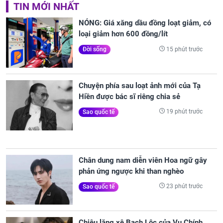
TIN MỚI NHẤT
NÓNG: Giá xăng dầu đồng loạt giảm, có
loại giảm hơn 600 đồng/lít
15 phút trước
Đời sống
Chuyện phía sau loạt ảnh mới của Tạ
Hiền được bác sĩ riêng chia sẻ
19 phút trước
Sao quốc tế
Chân dung nam diễn viên Hoa ngữ gây
phản ứng ngược khi than nghèo
23 phút trước
Sao quốc tế
Chiêu lăng xê Bạch Lộc của Vu Chính