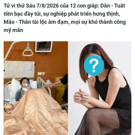
Tử vi thứ Sáu 7/8/2026 của 12 con giáp: Dần - Tuất
tiền bạc đầy túi, sự nghiệp phát triển hưng thịnh,
Mão - Thân tài lộc ảm đạm, mọi sự khó thành công
mỹ mãn