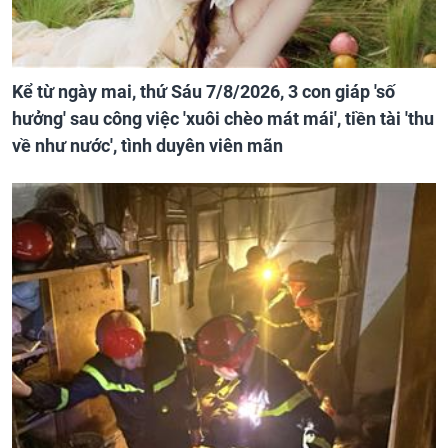
Kể từ ngày mai, thứ Sáu 7/8/2026, 3 con giáp 'số
hưởng' sau công việc 'xuôi chèo mát mái', tiền tài 'thu
về như nước', tình duyên viên mãn