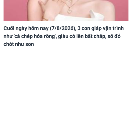
Cuối ngày hôm nay (7/8/2026), 3 con giáp vận trình
như 'cá chép hóa rồng', giàu có lên bất chấp, số đỏ
chót như son