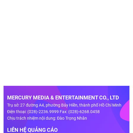
MERCURY MEDIA & ENTERTAINMENT CO., LTD
Trụ sở: 27 đường A4, phường Bảy Hiền, thành phố Hồ Chí Minh
Điện thoại: (028)-2236.9999 Fax: (028)-6268.0458
Chịu trách nhiệm nội dung: Đào Trọng Nhân
LIÊN HỆ QUẢNG CÁO