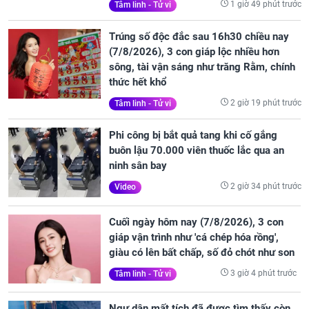
1 giờ 49 phút trước
Tâm linh - Tử vi
Trúng số độc đắc sau 16h30 chiều nay
(7/8/2026), 3 con giáp lộc nhiều hơn
sông, tài vận sáng như trăng Rằm, chính
thức hết khổ
2 giờ 19 phút trước
Tâm linh - Tử vi
Phi công bị bắt quả tang khi cố gắng
buôn lậu 70.000 viên thuốc lắc qua an
ninh sân bay
2 giờ 34 phút trước
Video
Cuối ngày hôm nay (7/8/2026), 3 con
giáp vận trình như 'cá chép hóa rồng',
giàu có lên bất chấp, số đỏ chót như son
3 giờ 4 phút trước
Tâm linh - Tử vi
Ngư dân mất tích đã được tìm thấy còn