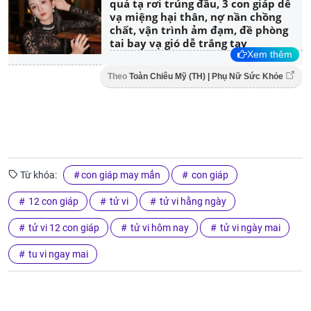
quả tạ rơi trúng đầu, 3 con giáp dễ
vạ miệng hại thân, nợ nần chồng
chất, vận trình ảm đạm, đề phòng
tai bay vạ gió dễ trắng tay
Xem thêm
Theo
Toàn Chiêu Mỹ (TH) | Phụ Nữ Sức Khỏe
Từ khóa:
con giáp may mắn
con giáp
12 con giáp
tử vi
tử vi hằng ngày
tử vi 12 con giáp
tử vi hôm nay
tử vi ngày mai
tu vi ngay mai