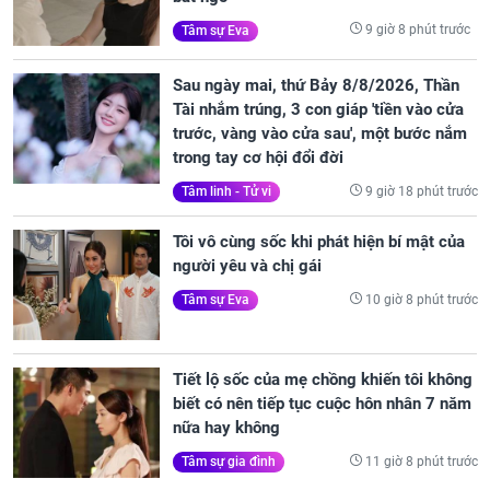
9 giờ 8 phút trước
Tâm sự Eva
Sau ngày mai, thứ Bảy 8/8/2026, Thần
Tài nhắm trúng, 3 con giáp 'tiền vào cửa
trước, vàng vào cửa sau', một bước nắm
trong tay cơ hội đổi đời
9 giờ 18 phút trước
Tâm linh - Tử vi
Tôi vô cùng sốc khi phát hiện bí mật của
người yêu và chị gái
10 giờ 8 phút trước
Tâm sự Eva
Tiết lộ sốc của mẹ chồng khiến tôi không
biết có nên tiếp tục cuộc hôn nhân 7 năm
nữa hay không
11 giờ 8 phút trước
Tâm sự gia đình