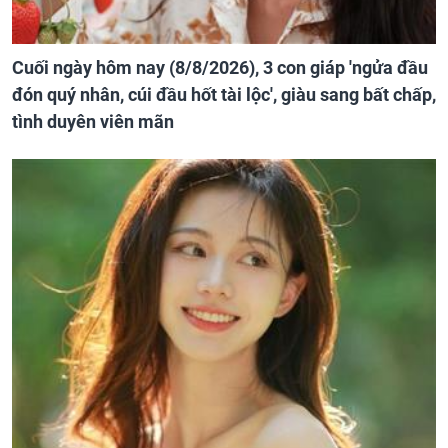
Cuối ngày hôm nay (8/8/2026), 3 con giáp 'ngửa đầu
đón quý nhân, cúi đầu hốt tài lộc', giàu sang bất chấp,
tình duyên viên mãn