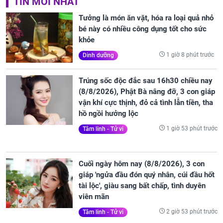
TIN MỚI NHẤT
Tưởng là món ăn vặt, hóa ra loại quả nhỏ
bé này có nhiều công dụng tốt cho sức
khỏe
1 giờ 8 phút trước
Dinh dưỡng
Trúng sốc độc đắc sau 16h30 chiều nay
(8/8/2026), Phật Bà nâng đỡ, 3 con giáp
vận khí cực thịnh, đỏ cả tình lẫn tiền, tha
hồ ngồi hưởng lộc
1 giờ 53 phút trước
Tâm linh - Tử vi
Cuối ngày hôm nay (8/8/2026), 3 con
giáp 'ngửa đầu đón quý nhân, cúi đầu hốt
tài lộc', giàu sang bất chấp, tình duyên
viên mãn
2 giờ 53 phút trước
Tâm linh - Tử vi