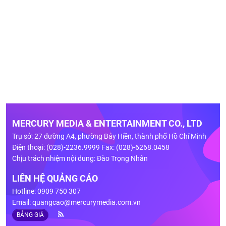
MERCURY MEDIA & ENTERTAINMENT CO., LTD
Trụ sở: 27 đường A4, phường Bảy Hiền, thành phố Hồ Chí Minh
Điện thoại: (028)-2236.9999 Fax: (028)-6268.0458
Chịu trách nhiệm nội dung: Đào Trọng Nhân
LIÊN HỆ QUẢNG CÁO
Hotline: 0909 750 307
Email:
quangcao@mercurymedia.com.vn
BẢNG GIÁ