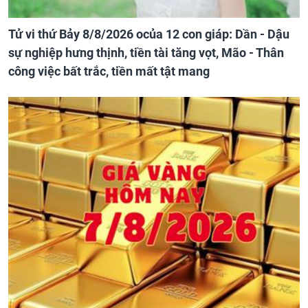
Tử vi thứ Bảy 8/8/2026 ocủa 12 con giáp: Dần - Dậu
sự nghiệp hưng thịnh, tiền tài tăng vọt, Mão - Thân
công việc bất trắc, tiền mất tật mang