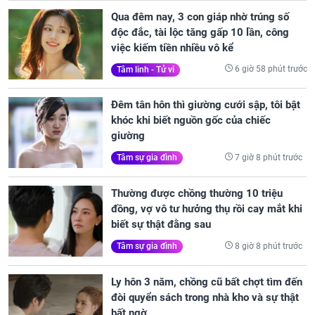
Qua đêm nay, 3 con giáp nhờ trúng số
độc đắc, tài lộc tăng gấp 10 lần, công
việc kiếm tiền nhiều vô kể
6 giờ 58 phút trước
Tâm linh - Tử vi
Đêm tân hôn thì giường cưới sập, tôi bật
khóc khi biết nguồn gốc của chiếc
giường
7 giờ 8 phút trước
Tâm sự gia đình
Thường được chồng thường 10 triệu
đồng, vợ vô tư hưởng thụ rồi cay mắt khi
biết sự thật đằng sau
8 giờ 8 phút trước
Tâm sự gia đình
Ly hôn 3 năm, chồng cũ bất chợt tìm đến
đòi quyển sách trong nhà kho và sự thật
bất ngờ