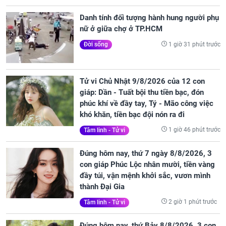
Danh tính đối tượng hành hung người phụ
nữ ở giữa chợ ở TP.HCM
1 giờ 31 phút trước
Đời sống
Tử vi Chủ Nhật 9/8/2026 của 12 con
giáp: Dần - Tuất bội thu tiền bạc, đón
phúc khí về đầy tay, Tý - Mão công việc
khó khăn, tiền bạc đội nón ra đi
1 giờ 46 phút trước
Tâm linh - Tử vi
Đúng hôm nay, thứ 7 ngày 8/8/2026, 3
con giáp Phúc Lộc nhân mười, tiền vàng
đầy túi, vận mệnh khởi sắc, vươn mình
thành Đại Gia
2 giờ 1 phút trước
Tâm linh - Tử vi
Đúng hôm nay, thứ Bảy 8/8/2026, 3 con