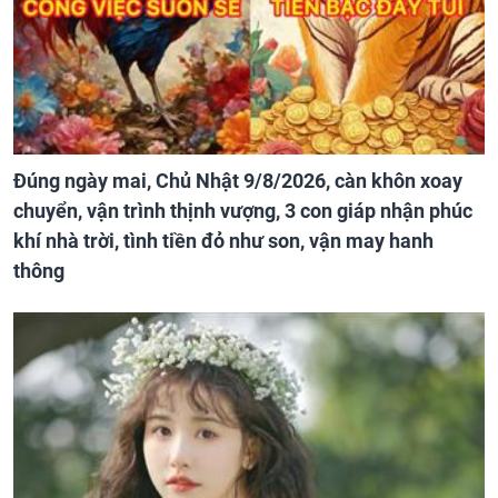
Đúng ngày mai, Chủ Nhật 9/8/2026, càn khôn xoay
chuyển, vận trình thịnh vượng, 3 con giáp nhận phúc
khí nhà trời, tình tiền đỏ như son, vận may hanh
thông