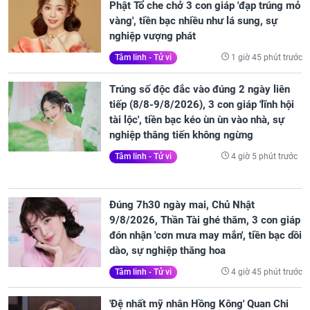
Phật Tổ che chở 3 con giáp 'đạp trúng mỏ
vàng', tiền bạc nhiều như lá sung, sự
nghiệp vượng phát
1 giờ 45 phút trước
Tâm linh - Tử vi
Trúng số độc đắc vào đúng 2 ngày liên
tiếp (8/8-9/8/2026), 3 con giáp 'lĩnh hội
tài lộc', tiền bạc kéo ùn ùn vào nhà, sự
nghiệp thăng tiến không ngừng
4 giờ 5 phút trước
Tâm linh - Tử vi
Đúng 7h30 ngày mai, Chủ Nhật
9/8/2026, Thần Tài ghé thăm, 3 con giáp
đón nhận 'cơn mưa may mắn', tiền bạc dồi
dào, sự nghiệp thăng hoa
4 giờ 45 phút trước
Tâm linh - Tử vi
'Đệ nhất mỹ nhân Hồng Kông' Quan Chi