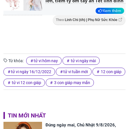
lớn, tiềm tỷ ôm tay ăn Tết linh đình
Xem thêm
Theo
Linh Chi (t/h) | Phụ Nữ Sức Khỏe
Từ khóa:
tử vi hôm nay
tử vi ngày mài
tử vi ngày 16/12/2022
tử vi tuần mới
12 con giáp
tử vi 12 con giáp
3 con giáp may mắn
TIN MỚI NHẤT
Đúng ngày mai, Chủ Nhật 9/8/2026,