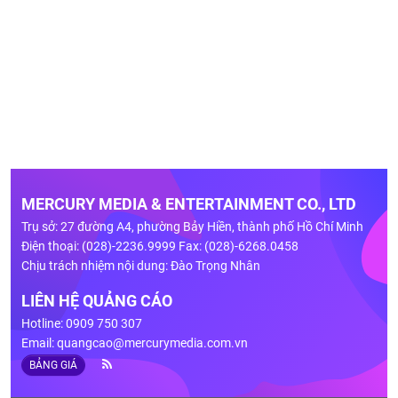
MERCURY MEDIA & ENTERTAINMENT CO., LTD
Trụ sở: 27 đường A4, phường Bảy Hiền, thành phố Hồ Chí Minh
Điện thoại: (028)-2236.9999 Fax: (028)-6268.0458
Chịu trách nhiệm nội dung: Đào Trọng Nhân
LIÊN HỆ QUẢNG CÁO
Hotline: 0909 750 307
Email:
quangcao@mercurymedia.com.vn
BẢNG GIÁ