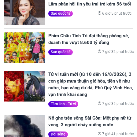
Lâm phản hồi tin yêu trai trẻ kém 36 tuổi
6 giờ 5 phút trước
Sao quốc tế
Phim Châu Tinh Trì đại thắng phòng vé,
doanh thu vượt 8.600 tỷ đồng
7 giờ 32 phút trước
Sao quốc tế
Tử vi tuần mới (từ 10 đến 16/8/2026), 3
con giáp mưa thuận gió hòa, tiền về như
nước, bạc vàng dư dả, Phú Quý Vinh Hoa,
vận trình khai sáng
7 giờ 35 phút trước
Tâm linh - Tử vi
Nổ ghe trên sông Sài Gòn: Một phụ nữ tử
vong, 3 người nhảy xuống nước
7 giờ 41 phút trước
Đời sống