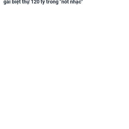
gái biệt thự 120 tỷ trong "nốt nhạc"