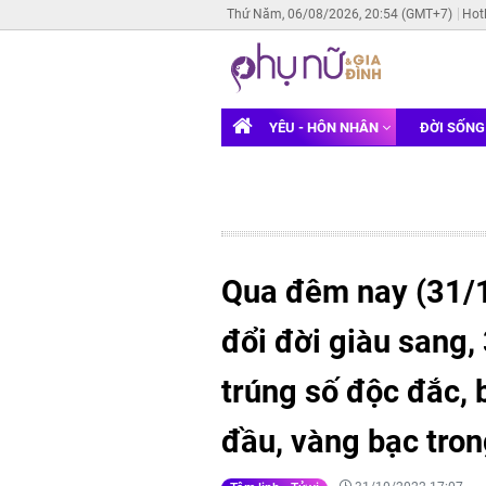
Thứ Năm, 06/08/2026, 20:54 (GMT+7)
Hot
YÊU - HÔN NHÂN
ĐỜI SỐN
Qua đêm nay (31/10
đổi đời giàu sang
trúng số độc đắc, b
đầu, vàng bạc tron