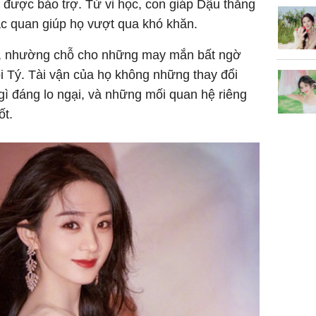
 được bảo trợ. Tử vi học, con giáp Dậu thăng
lạc quan giúp họ vượt qua khó khăn.
t, nhường chỗ cho những may mắn bất ngờ
i Tý. Tài vận của họ không những thay đổi
gì đáng lo ngại, và những mối quan hệ riêng
ốt.