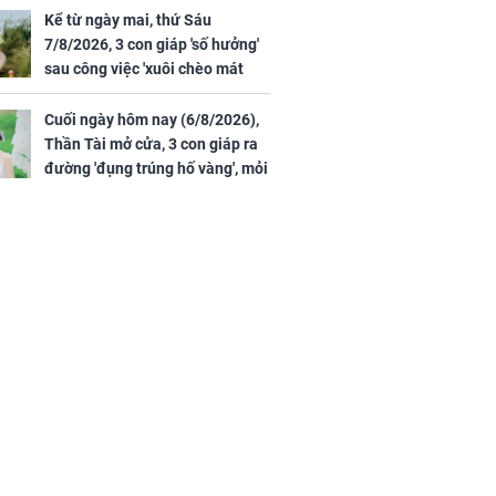
Kể từ ngày mai, thứ Sáu
7/8/2026, 3 con giáp 'số hưởng'
sau công việc 'xuôi chèo mát
mái', tiền tài 'thu về như nước',
tình duyên viên mãn
Cuối ngày hôm nay (6/8/2026),
Thần Tài mở cửa, 3 con giáp ra
đường 'đụng trúng hố vàng', mỏi
tay đếm tiền, giàu nứt đố đổ
vách