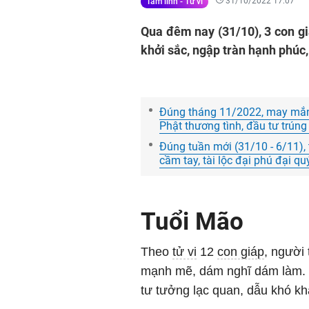
31/10/2022 17:07
Tâm linh - Tử vi
Qua đêm nay (31/10), 3 con gi
khởi sắc, ngập tràn hạnh phúc,
Đúng tháng 11/2022, may mắn ù
Phật thương tình, đầu tư trúng
Đúng tuần mới (31/10 - 6/11), 
cầm tay, tài lộc đại phú đại q
Tuổi Mão
Theo
tử vi
12
con giáp
, người
mạnh mẽ, dám nghĩ dám làm. 
tư tưởng lạc quan, dẫu khó k