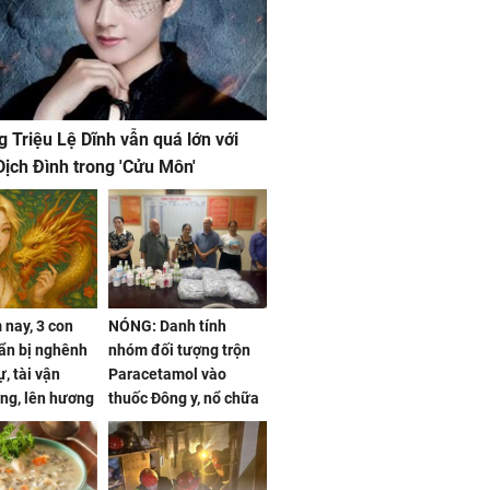
g Triệu Lệ Dĩnh vẫn quá lớn với
ịch Đình trong 'Cửu Môn'
nay, 3 con
NÓNG: Danh tính
ẩn bị nghênh
nhóm đối tượng trộn
, tài vận
Paracetamol vào
ng, lên hương
thuốc Đông y, nổ chữa
g hóa Phượng,
bách bệnh
 may mắn về