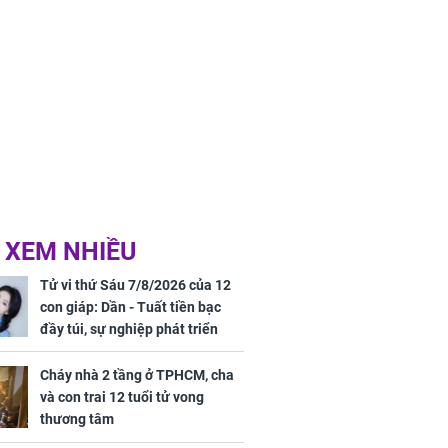
 XEM NHIỀU
Tử vi thứ Sáu 7/8/2026 của 12
con giáp: Dần - Tuất tiền bạc
đầy túi, sự nghiệp phát triển
hưng thịnh, Mão - Thân tài lộc
ảm đạm, mọi sự khó thành công
Cháy nhà 2 tầng ở TPHCM, cha
mỹ mãn
và con trai 12 tuổi tử vong
thương tâm