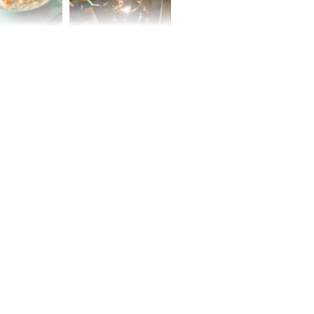
ức khỏe và
Cháy nhà 2 tầng ở
 dụng đúng
TPHCM, cha và con
 hạt bình dân
trai 12 tuổi tử vong
thương tâm
ng nam diễn
 ngữ gây phản
c khi than