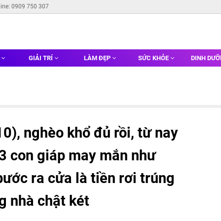
line: 0909 750 307
G
GIẢI TRÍ
LÀM ĐẸP
SỨC KHỎE
DINH DƯ
), nghèo khổ đủ rồi, từ nay
, 3 con giáp may mắn như
ước ra cửa là tiền rơi trúng
g nhà chật két