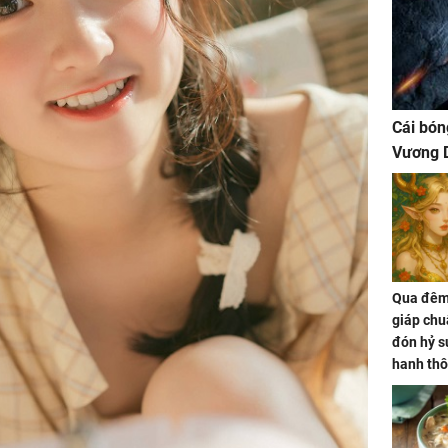
Cái bón
Vương D
Qua đêm 
giáp chu
đón hỷ sự
hanh thô
hóa Rồn
gom hết
nhà