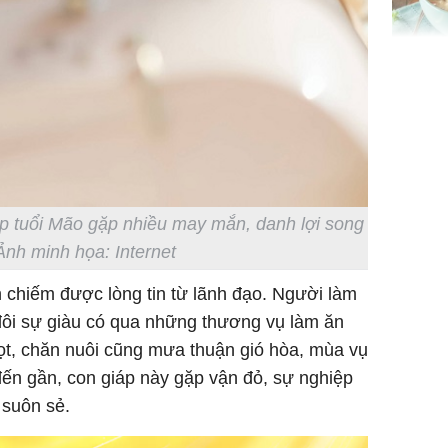
Giá trị s
cách sử
của loại
p tuổi Mão gặp nhiều may mắn, danh lợi song
Chân du
Ảnh minh họa: Internet
viên Hoa
ứng ngượ
n chiếm được lòng tin từ lãnh đạo. Người làm
nghèo
đôi sự giàu có qua những thương vụ làm ăn
rọt, chăn nuôi cũng mưa thuận gió hòa, mùa vụ
đến gần, con giáp này gặp vận đỏ, sự nghiệp
 suôn sẻ.