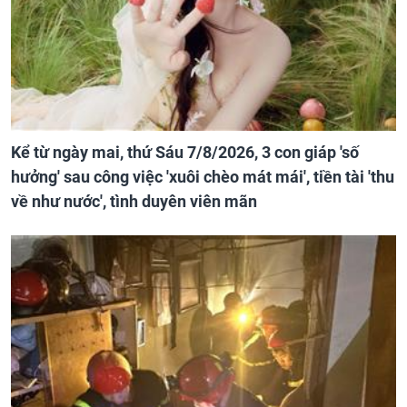
Kể từ ngày mai, thứ Sáu 7/8/2026, 3 con giáp 'số
hưởng' sau công việc 'xuôi chèo mát mái', tiền tài 'thu
về như nước', tình duyên viên mãn