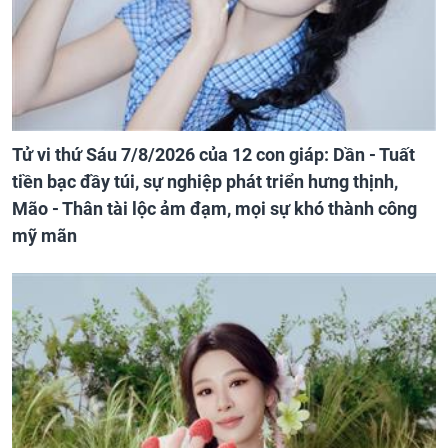
Tử vi thứ Sáu 7/8/2026 của 12 con giáp: Dần - Tuất
tiền bạc đầy túi, sự nghiệp phát triển hưng thịnh,
Mão - Thân tài lộc ảm đạm, mọi sự khó thành công
mỹ mãn