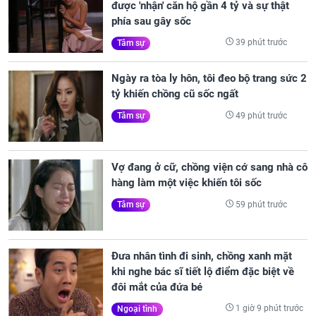
được 'nhận' căn hộ gần 4 tỷ và sự thật
phía sau gây sốc
39 phút trước
Tâm sự
Ngày ra tòa ly hôn, tôi đeo bộ trang sức 2
tỷ khiến chồng cũ sốc ngất
49 phút trước
Tâm sự
Vợ đang ở cữ, chồng viện cớ sang nhà cô
hàng làm một việc khiến tôi sốc
59 phút trước
Tâm sự
Đưa nhân tình đi sinh, chồng xanh mặt
khi nghe bác sĩ tiết lộ điểm đặc biệt về
đôi mắt của đứa bé
1 giờ 9 phút trước
Ngoại tình