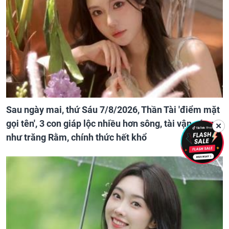
Sau ngày mai, thứ Sáu 7/8/2026, Thần Tài 'điểm mặt
gọi tên', 3 con giáp lộc nhiều hơn sông, tài vận sáng
✕
như trăng Rằm, chính thức hết khổ