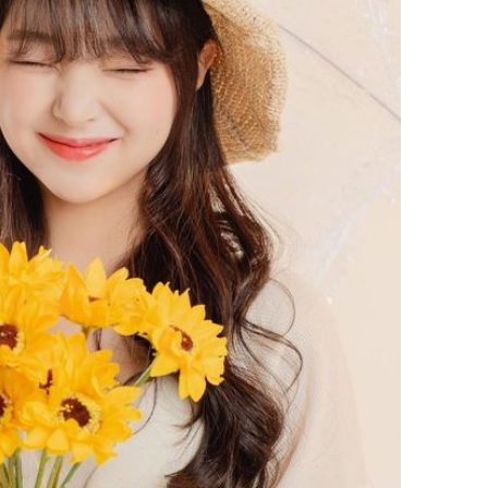
Hồ Ngọc 
như cô g
Thụy Đi