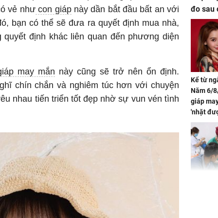
có vẻ như
con giáp
này dần bắt đầu bất an với
đo sau 
đó, bạn có thể sẽ đưa ra quyết định mua nhà,
 quyết định khác liên quan đến phương diện
giáp may mắn
này cũng sẽ trở nên ổn định.
Kể từ ng
ghĩ chín chắn và nghiêm túc hơn với chuyện
Năm 6/8/
yêu nhau tiến triển tốt đẹp nhờ sự vun vén tình
giáp ma
'nhặt đư
khí tràn 
chỉ sau 
Bé trai 2
dạng gươ
chó hàn