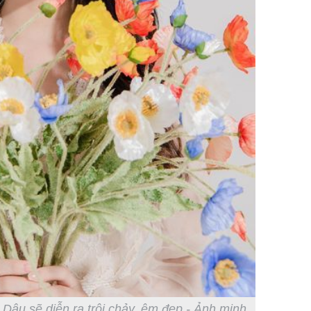
 Dậu sẽ diễn ra trôi chảy, êm đẹp - Ảnh minh