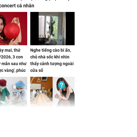
concert cá nhân
ày mai, thứ
Nghe tiếng cào bí ẩn,
2026, 3 con
chủ nhà sốc khi nhìn
y mắn sau như
thấy cảnh tượng ngoài
ợc vàng', phúc
cửa sổ
đầy, dễ giàu sụ
một đêm
 tuổi biến
Danh tính nữ diễn viên
ng mặt khi bị
nổi tiếng gặp tai nạn,
g xóm cắn
phải khâu 50 mũi