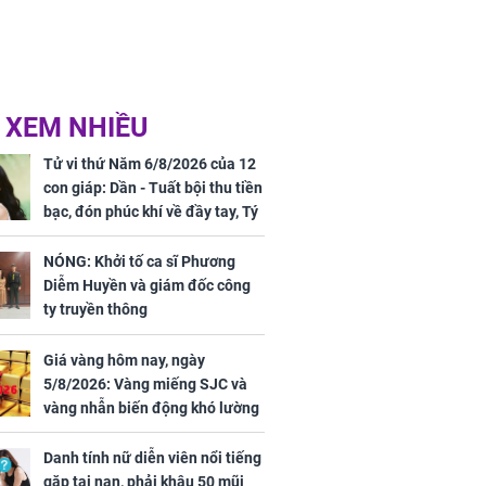
 XEM NHIỀU
Tử vi thứ Năm 6/8/2026 của 12
con giáp: Dần - Tuất bội thu tiền
bạc, đón phúc khí về đầy tay, Tý
- Mão công việc khó khăn, tiền
bạc đội nón ra đi
NÓNG: Khởi tố ca sĩ Phương
Diễm Huyền và giám đốc công
ty truyền thông
Giá vàng hôm nay, ngày
5/8/2026: Vàng miếng SJC và
vàng nhẫn biến động khó lường
Danh tính nữ diễn viên nổi tiếng
gặp tai nạn, phải khâu 50 mũi