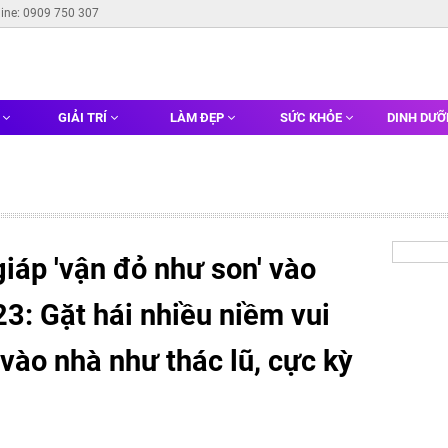
line: 0909 750 307
G
GIẢI TRÍ
LÀM ĐẸP
SỨC KHỎE
DINH DƯ
iáp 'vận đỏ như son' vào
3: Gặt hái nhiều niềm vui
a vào nhà như thác lũ, cực kỳ