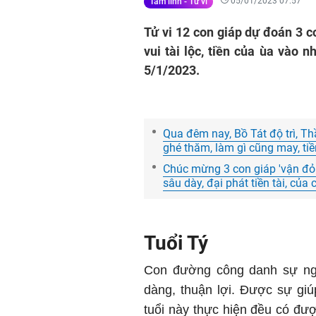
05/01/2023 07:57
Tâm linh - Tử vi
Tử vi 12 con giáp dự đoán 3 
vui tài lộc, tiền của ùa vào 
5/1/2023.
Qua đêm nay, Bồ Tát độ trì, Thầ
ghé thăm, làm gì cũng may, ti
Chúc mừng 3 con giáp 'vận đỏ
sâu dày, đại phát tiền tài, của
Tuổi Tý
Con đường công danh sự nghi
dàng, thuận lợi. Được sự gi
tuổi này thực hiện đều có đượ