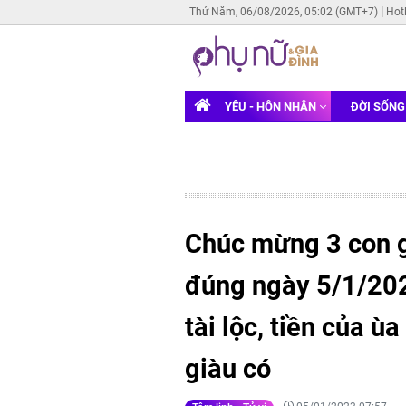
Thứ Năm, 06/08/2026, 05:02 (GMT+7)
Hot
YÊU - HÔN NHÂN
ĐỜI SỐN
Chúc mừng 3 con g
đúng ngày 5/1/202
tài lộc, tiền của ù
giàu có