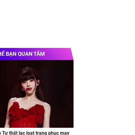
HỂ BẠN QUAN TÂM
ộ Tư thất lạc loạt trang phục may