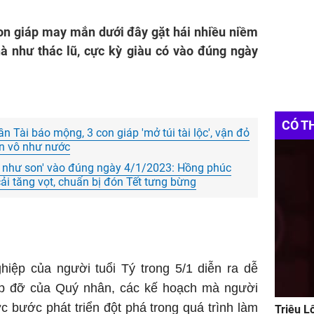
con giáp may mắn dưới đây gặt hái nhiều niềm
nhà như thác lũ, cực kỳ giàu có vào đúng ngày
CÓ T
n Tài báo mộng, 3 con giáp 'mở túi tài lộc', vận đỏ
ền vô như nước
 như son' vào đúng ngày 4/1/2023: Hồng phúc
 cải tăng vọt, chuẩn bị đón Tết tưng bừng
ệp của người tuổi Tý trong 5/1 diễn ra dễ
úp đỡ của Quý nhân, các kế hoạch mà người
c bước phát triển đột phá trong quá trình làm
Triệu L