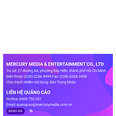
MERCURY MEDIA & ENTERTAINMENT CO., LTD
Trụ sở: 27 đường A4, phường Bảy Hiền, thành phố Hồ Chí Minh
Điện thoại: (028)-2236.9999 Fax: (028)-6268.0458
Chịu trách nhiệm nội dung: Đào Trọng Nhân
LIÊN HỆ QUẢNG CÁO
Hotline: 0909 750 307
Email:
quangcao@mercurymedia.com.vn
BẢNG GIÁ