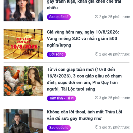
gây tranh luận, khán giả khen chê trái
chiều
2 giờ 25 phút trước
Sao quốc tế
Giá vàng hôm nay, ngày 10/8/2026:
Vàng miếng SJC và nhẫn giảm 500
nghìn/lượng
2 giờ 48 phút trước
Đời sống
Tử vi con giáp tuần mới (10/8 đến
16/8/2026), 3 con giáp giàu có chạm
đỉnh, cuộc đời êm ấm, Phú Quý hơn
người, Tài Lộc tươi sáng
3 giờ 25 phút trước
Tâm linh - Tử vi
Không cần lời thoại, ánh mắt Thừa Lỗi
vẫn đủ sức gây thương nhớ
3 giờ 35 phút trước
Sao quốc tế