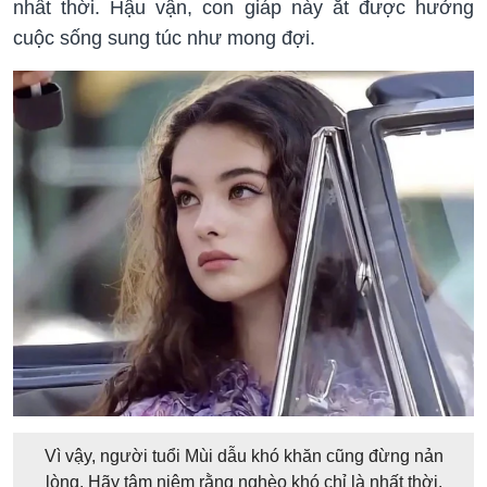
nhất thời. Hậu vận, con giáp này ắt được hưởng
cuộc sống sung túc như mong đợi.
Vì vậy, người tuổi Mùi dẫu khó khăn cũng đừng nản
lòng. Hãy tâm niệm rằng nghèo khó chỉ là nhất thời.