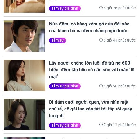
6 giờ 26 phút trước
Tâm sự gia đình
Nửa đêm, cô hàng xóm gõ cửa đòi vào
nhà khiến tôi cả đêm chẳng ngủ được
6 giờ 41 phút trước
Tâm sự
Lấy người chồng lớn tuổi để trừ nợ 600
triệu, đêm tân hôn cô dâu sốc với màn ‘lộ
mặt’
6 giờ 56 phút trước
Tâm sự gia đình
Đi đám cưới người quen, vừa nhìn mặt
chú rể, cô gái lao vào tát tới tấp rồi quay
lưng đi
7 giờ 11 phút trước
Tâm sự gia đình