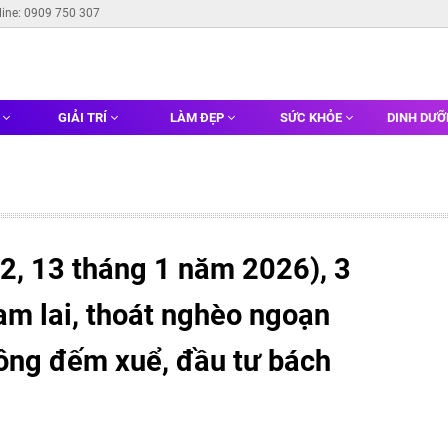
line: 0909 750 307
G
GIẢI TRÍ
LÀM ĐẸP
SỨC KHỎE
DINH DƯ
2, 13 tháng 1 năm 2026), 3
am lai, thoát nghèo ngoạn
hông đếm xuể, đầu tư bách