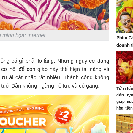
 minh họa: Internet
Phim Ch
doanh t
hông có gì phải lo lắng. Những nguy cơ đang
h cơ hội để con giáp này thể hiện tài năng và
 ưu ái cất nhắc rất nhiều. Thành công không
 tuổi Dần không ngừng nỗ lực và cố gắng.
Tử vi tu
đến 16/8
giáp mưa
hòa, tiề
bạc vàng
Quý Vinh
trình kh