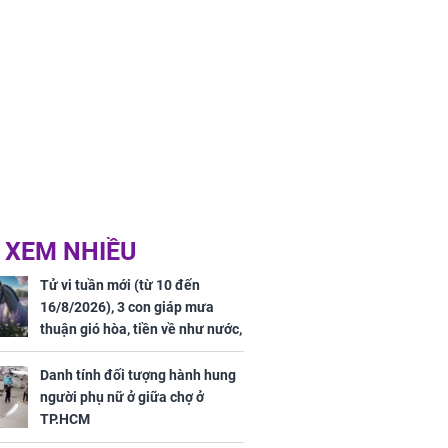
 XEM NHIỀU
Tử vi tuần mới (từ 10 đến
16/8/2026), 3 con giáp mưa
thuận gió hòa, tiền về như nước,
bạc vàng dư dả, Phú Quý Vinh
Hoa, vận trình khai sáng
Danh tính đối tượng hành hung
người phụ nữ ở giữa chợ ở
TP.HCM