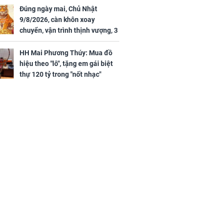
Đúng ngày mai, Chủ Nhật
9/8/2026, càn khôn xoay
chuyển, vận trình thịnh vượng, 3
con giáp nhận phúc khí nhà trời,
tình tiền đỏ như son, vận may
HH Mai Phương Thúy: Mua đồ
hanh thông
hiệu theo "lô", tặng em gái biệt
thự 120 tỷ trong "nốt nhạc"