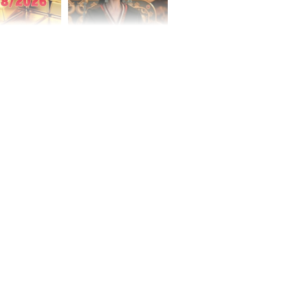
 hôm nay,
'Bách Hoa Sát' vừa kết
/2026: Tăng
thúc, Mạnh Tử Nghĩa
44 triệu
đã vướng tranh luận
ợng
ngày cuối
âm lịch, 3 con
ng phát Tài
 Quý trăm bề,
h Phượng
m trọn cơ
sộ