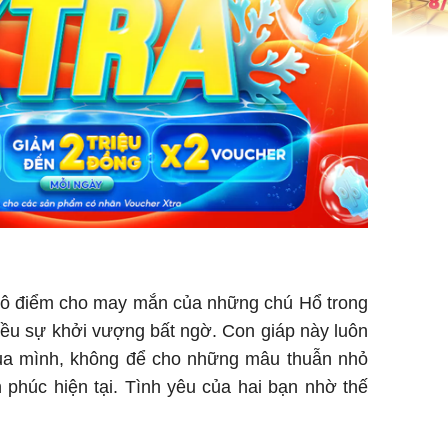
Giá vàng
ngày 8/8
vọt lên 1
đồng/lư
Trong 4 
 tô điểm cho may mắn của những chú Hổ trong
tháng 6 
iều sự khởi vượng bất ngờ. Con giáp này luôn
giáp vượ
Lộc, Phú
của mình, không để cho những mâu thuẫn nhỏ
đổi mện
phúc hiện tại. Tình yêu của hai bạn nhờ thế
Hoàng, ô
ngơi đồ 