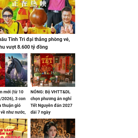
âu Tinh Trì đại thắng phòng vé,
hu vượt 8.600 tỷ đồng
ần mới (từ 10
NÓNG: Bộ VHTT&DL
/2026), 3 con
chọn phương án nghỉ
 thuận gió
Tết Nguyên đán 2027
n về như nước,
dài 7 ngày
 dư dả, Phú
 Hoa, vận
ai sáng