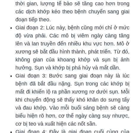
thời gian, lượng tế bào sẽ tăng cao hơn trong
các dịch khớp kéo theo bệnh chuyển sang giai
đoạn tiếp theo.
Giai đoạn 2: Lúc này, bệnh cũng mới chỉ ở mức
độ vừa phải. Các mô bị viêm ngày càng tăng
lên và lan truyền đến nhiều khu vực hơn. Mô ở
xương sẽ bắt đầu hình thành, phát triển. Từ đó,
không gian của khoang khớp và sụn bị ảnh
hưởng. Sụn và khớp bị phá hủy và mất dần.
Giai đoạn 3: Bước sang giai đoạn này là lúc
bệnh đã bắt đầu nặng. Sụn trong các khớp bị
mất đi khiến lộ ra phần xương rơ dưới sụn. Mỗi
khi chuyển động sẽ thấy khó khăn do sưng tấy
và đau khớp. Vào mỗi buổi sáng bệnh sẽ càng
biểu hiện rõ hơn, cơ thể ngày càng suy nhược,
cơ bị teo và xuất hiện các nốt sần.
Giai đoạn 4: Đây là giai đoạn cuối cùng của