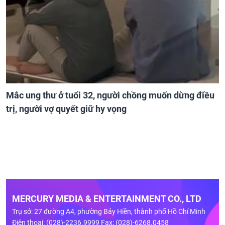
Mắc ung thư ở tuổi 32, người chồng muốn dừng điều
trị, người vợ quyết giữ hy vọng
MERCURY MEDIA & ENTERTAINMENT CO., LTD
Trụ sở: 27 đường A4, phường Bảy Hiền, thành phố Hồ Chí Minh
Điện thoại: (028)-2236.9999 Fax: (028)-6268.0458