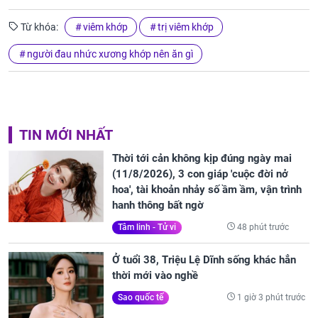
Từ khóa:
viêm khớp
trị viêm khớp
người đau nhức xương khớp nên ăn gì
TIN MỚI NHẤT
Thời tới cản không kịp đúng ngày mai
(11/8/2026), 3 con giáp 'cuộc đời nở
hoa', tài khoản nhảy số ầm ầm, vận trình
hanh thông bất ngờ
48 phút trước
Tâm linh - Tử vi
Ở tuổi 38, Triệu Lệ Dĩnh sống khác hẳn
thời mới vào nghề
1 giờ 3 phút trước
Sao quốc tế