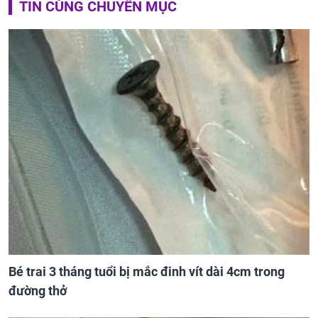
TIN CÙNG CHUYÊN MỤC
Bé trai 3 tháng tuổi bị mắc đinh vít dài 4cm trong
đường thở