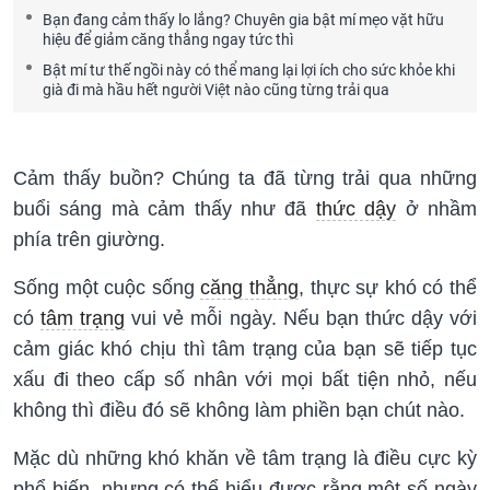
Bạn đang cảm thấy lo lắng? Chuyên gia bật mí mẹo vặt hữu
hiệu để giảm căng thẳng ngay tức thì
Bật mí tư thế ngồi này có thể mang lại lợi ích cho sức khỏe khi
già đi mà hầu hết người Việt nào cũng từng trải qua
Cảm thấy buồn? Chúng ta đã từng trải qua những
buổi sáng mà cảm thấy như đã
thức dậy
ở nhầm
phía trên giường.
Sống một cuộc sống
căng thẳng
, thực sự khó có thể
có
tâm trạng
vui vẻ mỗi ngày. Nếu bạn thức dậy với
cảm giác khó chịu thì tâm trạng của bạn sẽ tiếp tục
xấu đi theo cấp số nhân với mọi bất tiện nhỏ, nếu
không thì điều đó sẽ không làm phiền bạn chút nào.
Mặc dù những khó khăn về tâm trạng là điều cực kỳ
phổ biến, nhưng có thể hiểu được rằng một số ngày