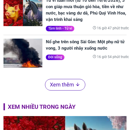
Tử vi tuần mới (từ 10 đến 16/8/2026), 3
con giáp mưa thuận gió hòa, tiền về như
nước, bạc vàng dư dả, Phú Quý Vinh Hoa,
vận trình khai sáng
16 giờ 47 phút trước
Tâm linh - Tử vi
Nổ ghe trên sông Sài Gòn: Một phụ nữ tử
vong, 3 người nhảy xuống nước
16 giờ 54 phút trước
Đời sống
Xem thêm
XEM NHIỀU TRONG NGÀY