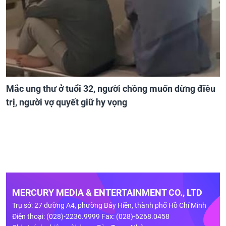
Mắc ung thư ở tuổi 32, người chồng muốn dừng điều
trị, người vợ quyết giữ hy vọng
MERCURY MEDIA & ENTERTAINMENT CO., LTD
Trụ sở: 27 đường A4, phường Bảy Hiền, thành phố Hồ Chí Minh
Điện thoại: (028)-2236.9999 Fax: (028)-6268.0458