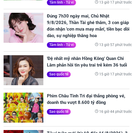
13 giờ 17 phút trước
Tâm linh - Tử vi
Đúng 7h30 ngày mai, Chủ Nhật
9/8/2026, Thần Tài ghé thăm, 3 con giáp
đón nhận 'cơn mưa may mắn', tiền bạc dồi
dào, sự nghiệp thăng hoa
13 giờ 57 phút trước
Tâm linh - Tử vi
'Đệ nhất mỹ nhân Hồng Kông' Quan Chi
Lâm phản hồi tin yêu trai trẻ kém 36 tuổi
15 giờ 17 phút trước
Sao quốc tế
Phim Châu Tinh Trì đại thắng phòng vé,
doanh thu vượt 8.600 tỷ đồng
16 giờ 44 phút trước
Sao quốc tế