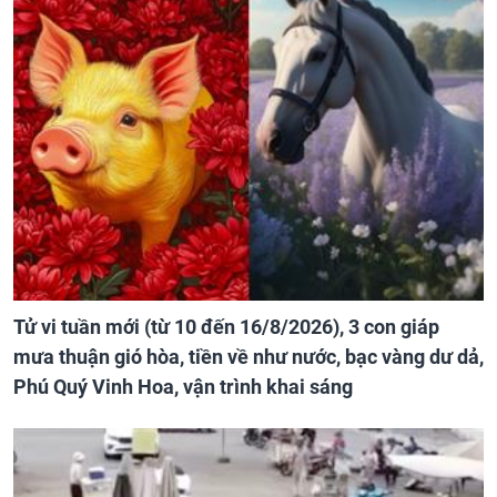
Tử vi tuần mới (từ 10 đến 16/8/2026), 3 con giáp
mưa thuận gió hòa, tiền về như nước, bạc vàng dư dả,
Phú Quý Vinh Hoa, vận trình khai sáng