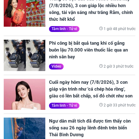
(7/8/2026), 3 con giáp lộc nhiều hơn
sông, tài vận sáng như trăng Rằm, chính
thức hết khổ
1 giờ 48 phút trước
Tâm linh - Tử vi
Phi công bị bắt quả tang khi cố gắng
buôn lậu 70.000 viên thuốc lắc qua an
ninh sân bay
2 giờ 3 phút trước
Video
Cuối ngày hôm nay (7/8/2026), 3 con
giáp vận trình như 'cá chép hóa rồng',
giàu có lên bất chấp, số đỏ chót như son
2 giờ 33 phút trước
Tâm linh - Tử vi
Ngư dân mất tích đã được tìm thấy còn
sống sau 26 ngày lênh đênh trên biển
Thái Bình Dương