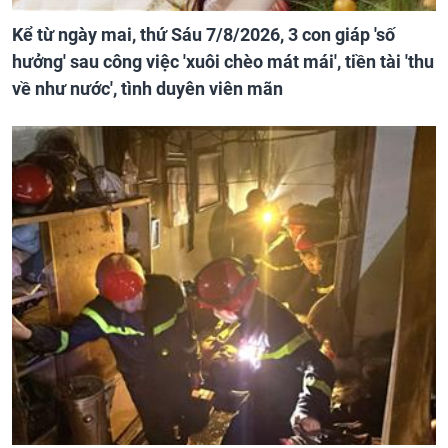
Kể từ ngày mai, thứ Sáu 7/8/2026, 3 con giáp 'số
hưởng' sau công việc 'xuôi chèo mát mái', tiền tài 'thu
về như nước', tình duyên viên mãn