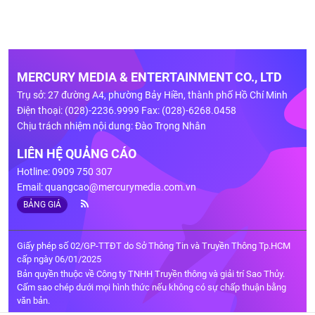
MERCURY MEDIA & ENTERTAINMENT CO., LTD
Trụ sở: 27 đường A4, phường Bảy Hiền, thành phố Hồ Chí Minh
Điện thoại: (028)-2236.9999 Fax: (028)-6268.0458
Chịu trách nhiệm nội dung: Đào Trọng Nhân
LIÊN HỆ QUẢNG CÁO
Hotline: 0909 750 307
Email:
quangcao@mercurymedia.com.vn
BẢNG GIÁ
Giấy phép số 02/GP-TTĐT do Sở Thông Tin và Truyền Thông Tp.HCM
cấp ngày 06/01/2025
Bản quyền thuộc về Công ty TNHH Truyền thông và giải trí Sao Thủy.
Cấm sao chép dưới mọi hình thức nếu không có sự chấp thuận bằng
văn bản.