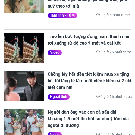
quý theo tới già
1 giờ 6 phút trước
Tâm linh - Tử vi
Trèo lên bức tượng đồng, nam thanh niên
rơi xuống từ độ cao 9 mét và cái kết
1 giờ 26 phút trước
Video
Chồng lấy hết tiền tiết kiệm mua xe tặng
bồ, tôi lặng lẽ làm một việc khiến cả 2 chỉ
biết câm nín
1 giờ 56 phút trước
Ngoại tình
Người đàn ông vác con cá sấu dài
khoảng 1,5 mét thu hút sự chú ý lớn của
người đi đường
2 giờ 26 phút trước
Video