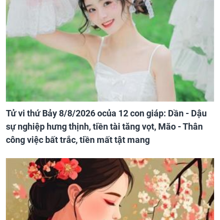
Tử vi thứ Bảy 8/8/2026 ocủa 12 con giáp: Dần - Dậu
sự nghiệp hưng thịnh, tiền tài tăng vọt, Mão - Thân
công việc bất trắc, tiền mất tật mang