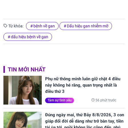
Từ khóa:
bệnh về gan
Dấu hiệu gan nhiễm mỡ
dấu hiệu bệnh về gan
TIN MỚI NHẤT
Phụ nữ thông minh luôn giữ chặt 4 điều
này không hé răng, quan trọng nhất là
điều thứ 3
56 phút trước
Tâm sự tình yêu
Đúng ngày mai, thứ Bảy 8/8/2026, 3 con
giáp đổi đời dễ dàng như trở bàn tay, tiền
tài ùa tới, ngồi không lộc cũng đến, phú