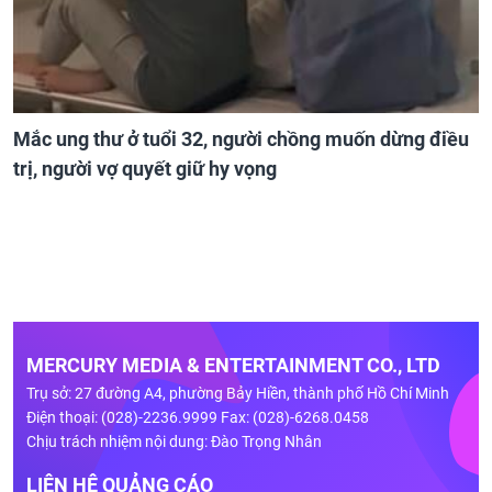
Mắc ung thư ở tuổi 32, người chồng muốn dừng điều
trị, người vợ quyết giữ hy vọng
MERCURY MEDIA & ENTERTAINMENT CO., LTD
Trụ sở: 27 đường A4, phường Bảy Hiền, thành phố Hồ Chí Minh
Điện thoại: (028)-2236.9999 Fax: (028)-6268.0458
Chịu trách nhiệm nội dung: Đào Trọng Nhân
LIÊN HỆ QUẢNG CÁO