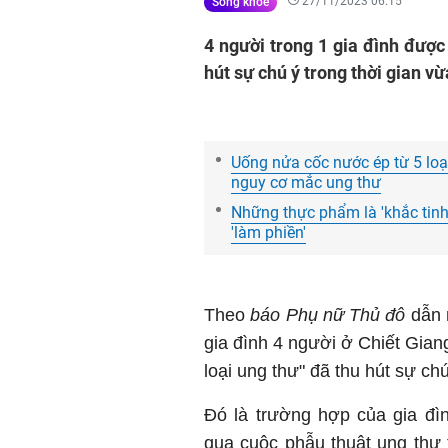
27/11/2023 06:15
Sống khỏe
4 người trong 1 gia đình được
hút sự chú ý trong thời gian vừ
Uống nửa cốc nước ép từ 5 loạ
nguy cơ mắc ung thư
Những thực phẩm là 'khắc tinh
'làm phiền'
Theo
báo Phụ nữ Thủ đô
dẫn 
gia đình 4 người ở Chiết Gia
loại ung thư" đã thu hút sự ch
Đó là trường hợp của gia đì
qua cuộc phẫu thuật
ung thư