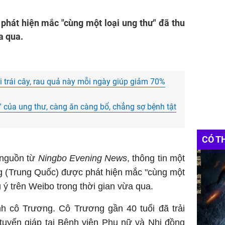
 phát hiện mắc "cùng một loại ung thư" đã thu
a qua.
i trái cây, rau quả này mỗi ngày giúp giảm 70%
' của ung thư, càng ăn càng bổ, chẳng sợ bệnh tật
CÓ T
nguồn từ
Ningbo Evening News
, thông tin một
ng (Trung Quốc) được phát hiện mắc "cùng một
ú ý trên Weibo trong thời gian vừa qua.
nh cô Trương. Cô Trương gần 40 tuổi đã trải
tuyến giáp tại Bệnh viện Phụ nữ và Nhi đồng