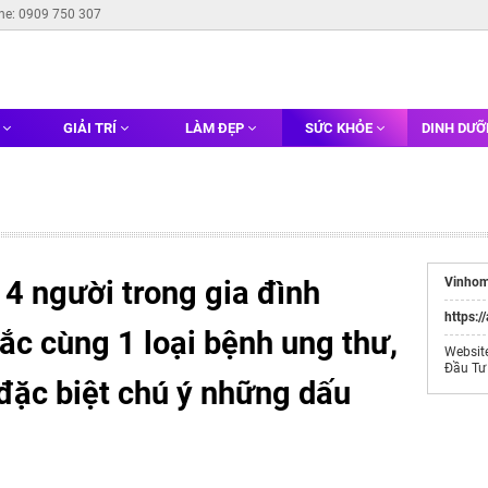
ine: 0909 750 307
G
GIẢI TRÍ
LÀM ĐẸP
SỨC KHỎE
DINH DƯ
4 người trong gia đình
Vinhom
https:/
c cùng 1 loại bệnh ung thư,
Websit
Đầu Tư
đặc biệt chú ý những dấu