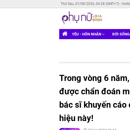
Thứ Sáu, 07/08/2026, 04:28 (GMT+7)
Hotl
YÊU - HÔN NHÂN
ĐỜI SỐN
Trong vòng 6 năm, 
được chẩn đoán mắ
bác sĩ khuyến cáo 
hiệu này!