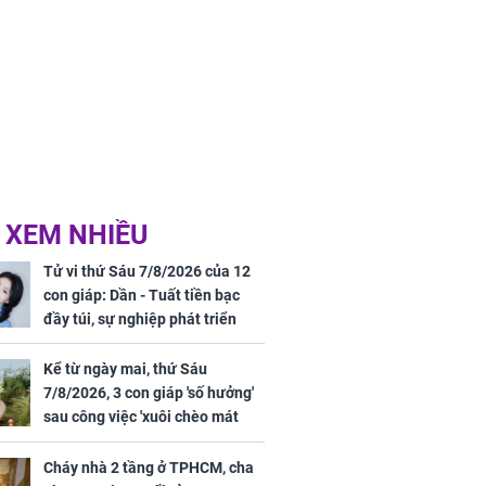
 XEM NHIỀU
Tử vi thứ Sáu 7/8/2026 của 12
con giáp: Dần - Tuất tiền bạc
đầy túi, sự nghiệp phát triển
hưng thịnh, Mão - Thân tài lộc
ảm đạm, mọi sự khó thành công
Kể từ ngày mai, thứ Sáu
mỹ mãn
7/8/2026, 3 con giáp 'số hưởng'
sau công việc 'xuôi chèo mát
mái', tiền tài 'thu về như nước',
tình duyên viên mãn
Cháy nhà 2 tầng ở TPHCM, cha