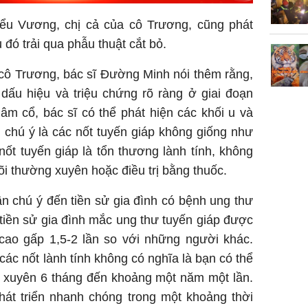
ểu Vương, chị cả của cô Trương, cũng phát
 đó trải qua phẫu thuật cắt bỏ.
cô Trương, bác sĩ Đường Minh nói thêm rằng,
dấu hiệu và triệu chứng rõ ràng ở giai đoạn
âm cổ, bác sĩ có thể phát hiện các khối u và
 chú ý là các nốt tuyến giáp không giống như
ốt tuyến giáp là tổn thương lành tính, không
õi thường xuyên hoặc điều trị bằng thuốc.
n chú ý đến tiền sử gia đình có bệnh ung thư
ó tiền sử gia đình mắc ung thư tuyến giáp được
cao gấp 1,5-2 lần so với những người khác.
các nốt lành tính không có nghĩa là bạn có thể
g xuyên 6 tháng đến khoảng một năm một lần.
hát triển nhanh chóng trong một khoảng thời