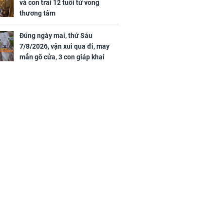
và con trai 12 tuổi tử vong
thương tâm
Đúng ngày mai, thứ Sáu
7/8/2026, vận xui qua đi, may
mắn gõ cửa, 3 con giáp khai
thông vận mệnh, tiền nhiều vô
kể, phước lộc đầy nhà, trúng số
độc đắc