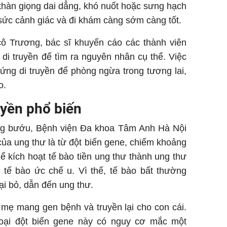
khàn giọng dai dẳng, khó nuốt hoặc sưng hạch
sức cảnh giác và đi khám càng sớm càng tốt.
cô Trương, bác sĩ khuyến cáo các thành viên
di truyền để tìm ra nguyên nhân cụ thể. Việc
ứng di truyền để phòng ngừa trong tương lai,
o.
ruyền phổ biến
ng bướu, Bệnh viện Đa khoa Tâm Anh Hà Nội
của ung thư là từ đột biến gene, chiếm khoảng
ể kích hoạt tế bào tiền ung thư thành ung thư
tế bào ức chế u. Vì thế, tế bào bất thường
i bỏ, dẫn đến ung thư.
 mẹ mang gen bệnh và truyền lại cho con cái.
oại đột biến gene này có nguy cơ mắc một