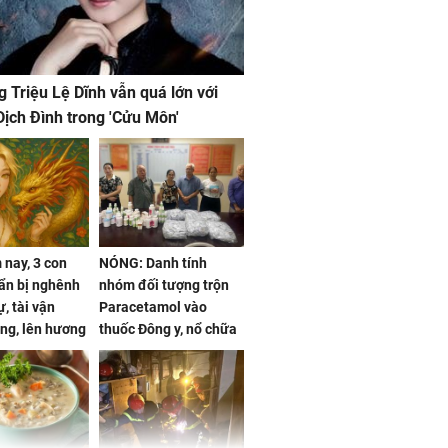
g Triệu Lệ Dĩnh vẫn quá lớn với
ịch Đình trong 'Cửu Môn'
nay, 3 con
NÓNG: Danh tính
ẩn bị nghênh
nhóm đối tượng trộn
, tài vận
Paracetamol vào
ng, lên hương
thuốc Đông y, nổ chữa
g hóa Phượng,
bách bệnh
 may mắn về