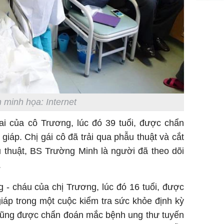
Giá trị s
cách sử
của loại
 minh họa: Internet
Chân du
viên Hoa
ai của cô Trương, lúc đó 39 tuổi, được chẩn
ứng ngượ
nghèo
iáp. Chị gái cô đã trải qua phẫu thuật và cắt
 thuật, BS Trường Minh là người đã theo dõi
.
 - cháu của chị Trương, lúc đó 16 tuổi, được
giáp trong một cuộc kiểm tra sức khỏe định kỳ
 cũng được chẩn đoán mắc bệnh ung thư tuyến