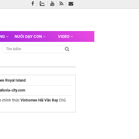
ỠNG
NUÔI DẠY CON
VIDEO
es Royal Island
/alluvia-city.com
e chính thức
Vinhomes Hải Vân Bay
Chủ