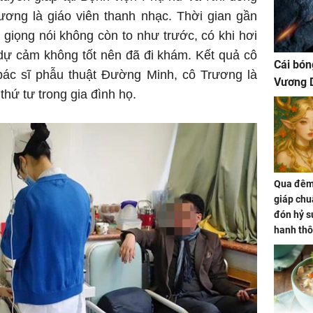
ương là giáo viên thanh nhạc. Thời gian gần
giọng nói không còn to như trước, có khi hơi
dự cảm không tốt nên đã đi khám. Kết quả cô
Cái bón
 bác sĩ phẫu thuật Đường Minh, cô Trương là
Vương D
hứ tư trong gia đình họ.
Qua đêm 
giáp chu
đón hỷ sự
hanh thô
hóa Rồn
gom hết
nhà