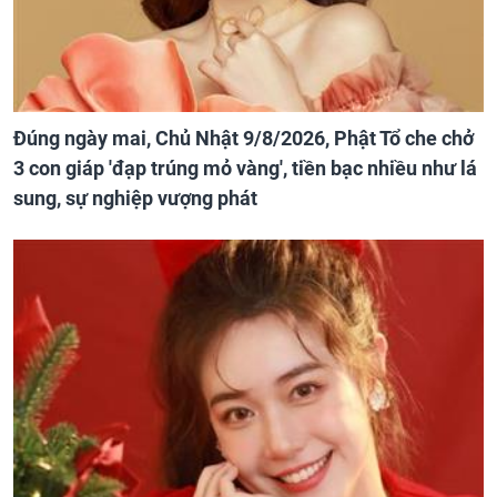
Đúng ngày mai, Chủ Nhật 9/8/2026, Phật Tổ che chở
3 con giáp 'đạp trúng mỏ vàng', tiền bạc nhiều như lá
sung, sự nghiệp vượng phát