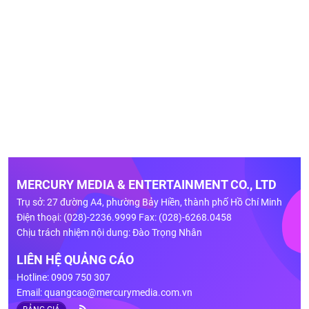
MERCURY MEDIA & ENTERTAINMENT CO., LTD
Trụ sở: 27 đường A4, phường Bảy Hiền, thành phố Hồ Chí Minh
Điện thoại: (028)-2236.9999 Fax: (028)-6268.0458
Chịu trách nhiệm nội dung: Đào Trọng Nhân
LIÊN HỆ QUẢNG CÁO
Hotline: 0909 750 307
Email:
quangcao@mercurymedia.com.vn