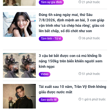
21 phút trước
Tâm sự gia đình
Đúng 6h sáng ngày mai, thứ Sáu
7/8/2026, định mệnh an bài, 3 con giáp
vận trình như 'cá chép hóa rồng', giàu có
lên bất chấp, số đỏ chót như son
36 phút trước
Tâm linh - Tử vi
3 cậu bé bắt được con cá mú khổng lồ
nặng 150kg trên biển khiến người xem
kinh ngạc
51 phút trước
Video
Tái xuất sau 10 năm, Trần Vỹ Đình không
giấu được nước mắt
1 giờ 6 phút trước
Sao quốc tế