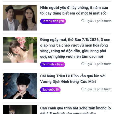
Nhìn người yêu đi lấy chồng, 5 năm sau
tôi cay đắng biết em có một bí mật sốc
1 giờ 21 phút trước
Tâm sự tình yêu
Đúng ngày mai, thứ Sáu 7/8/2026, 3 con
giáp như 'cá chép vượt vũ môn hóa rồng
vàng', trúng số độc đắc, giàu sang phú
quý, sự nghiệp vươn lên tầm cao mới
1 giờ 31 phút trước
Tâm linh - Tử vi
Cái bóng Triệu Lệ Dĩnh vẫn quá lớn với
Vương Dịch Đình trong 'Cửu Môn'
1 giờ 51 phút trước
Sao quốc tế
Cận cảnh quá trình bắt sống trăn khổng lồ
dài 4,5 mét bò vào vườn nhà dân